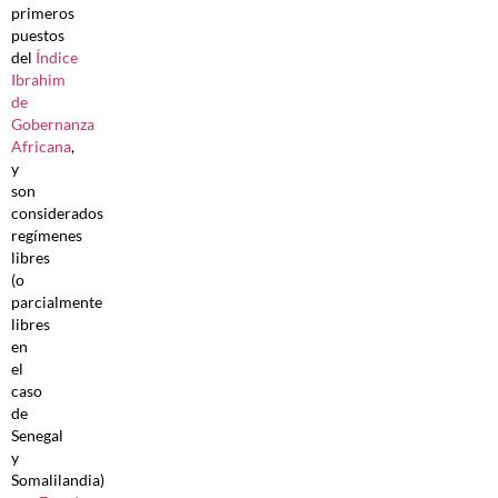
primeros
puestos
del
Índice
Ibrahim
de
Gobernanza
Africana
,
y
son
considerados
regímenes
libres
(o
parcialmente
libres
en
el
caso
de
Senegal
y
Somalilandia)