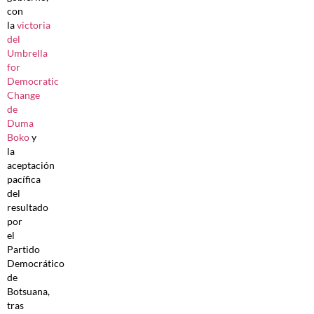
con
la
victoria
del
Umbrella
for
Democratic
Change
de
Duma
Boko
y
la
aceptación
pacífica
del
resultado
por
el
Partido
Democrático
de
Botsuana,
tras