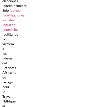
elecciones
indefinidamente.
Solo
fuertes
movilizaciones
sociales
lograron
impedirlo
,
facilitando
la
victoria
a
los
líderes
del
Patriotes
Africains
du
Sénégal
pour
le
Travail,
l’Éthique
et