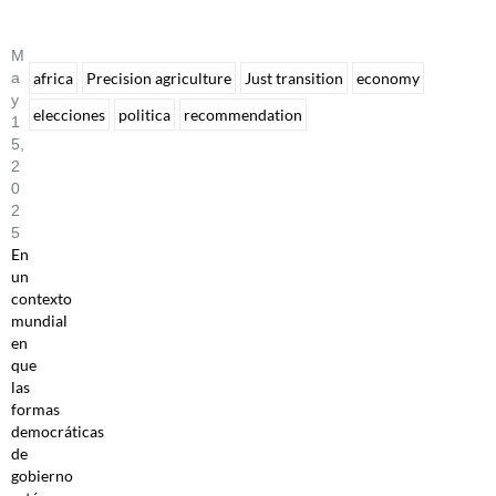
M
A
africa
Precision agriculture
Just transition
economy
Y
elecciones
politica
recommendation
1
5,
2
0
2
5
En
un
contexto
mundial
en
que
las
formas
democráticas
de
gobierno