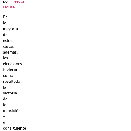
por
Freedom
House
.
En
la
mayoría
de
estos
casos,
además,
las
elecciones
tuvieron
como
resultado
la
victoria
de
la
oposición
y
un
consiguiente