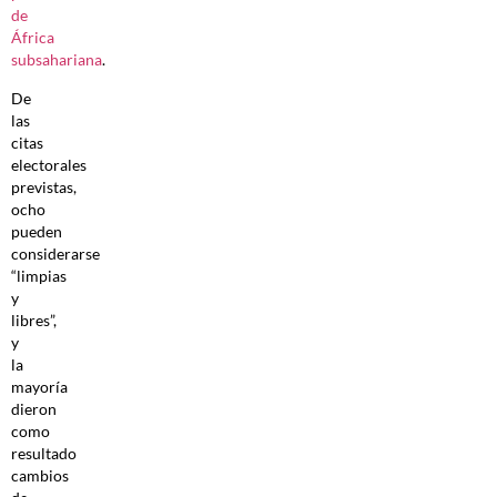
de
África
subsahariana
.
De
las
citas
electorales
previstas,
ocho
pueden
considerarse
“limpias
y
libres”,
y
la
mayoría
dieron
como
resultado
cambios