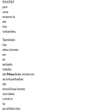
PASTEF
por
una
mayoría
de
los
votantes.
También
las
elecciones
en
el
estado
isleño
de
Mauricio
vinieron
acompañadas
de
movilizaciones
sociales
contra
la
prohibición