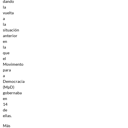
dando
la
vuelta
a
la
situación
anterior
en
la
que
el
Movimento
para
a
Democracia
(MpD)
gobernaba
en
14
de
ellas.
Más