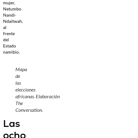
mujer,
Netumbo
Nandi-
Ndaitwah,
al
frente
del
Estado
namibio.
Mapa
de
las
elecciones
africanas. Elaboración
The
Conversation.
Las
ocho