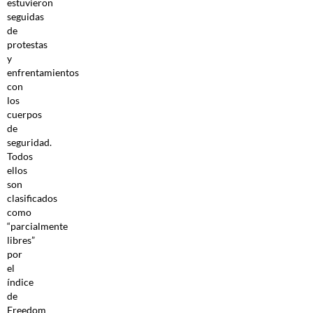
estuvieron
seguidas
de
protestas
y
enfrentamientos
con
los
cuerpos
de
seguridad.
Todos
ellos
son
clasificados
como
“parcialmente
libres”
por
el
índice
de
Freedom