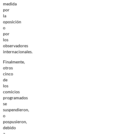
medida
por
la
oposición
o
por
los
observadores
internacionales.
Finalmente,
otros
cinco
de
los
comicios
programados
se
suspendieron,
o
pospusieron,
debido
a