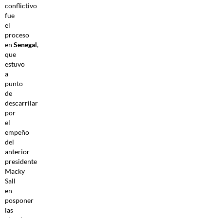
conflictivo
fue
el
proceso
en
Senegal
,
que
estuvo
a
punto
de
descarrilar
por
el
empeño
del
anterior
presidente
Macky
Sall
en
posponer
las