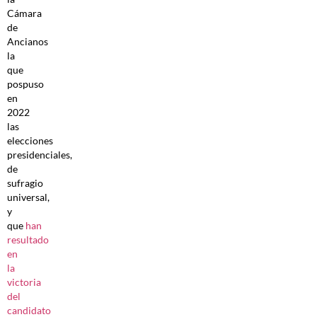
Cámara
de
Ancianos
la
que
pospuso
en
2022
las
elecciones
presidenciales,
de
sufragio
universal,
y
que
han
resultado
en
la
victoria
del
candidato