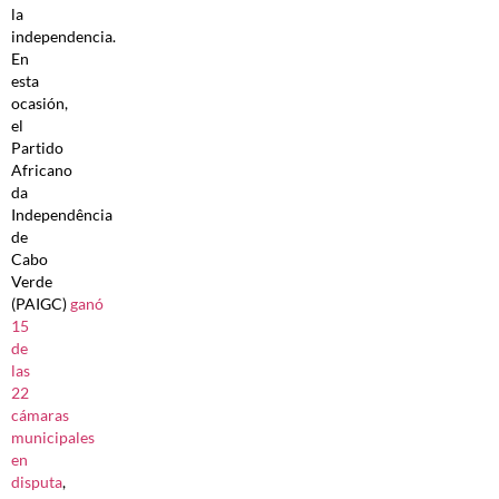
la
independencia.
En
esta
ocasión,
el
Partido
Africano
da
Independência
de
Cabo
Verde
(PAIGC)
ganó
15
de
las
22
cámaras
municipales
en
disputa
,