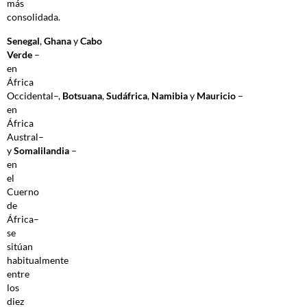
más
consolidada.
Senegal
,
Ghana
y
Cabo
Verde
–
en
África
Occidental–,
Botsuana
,
Sudáfrica
,
Namibia
y
Mauricio
–
en
África
Austral–
y
Somalilandia
–
en
el
Cuerno
de
África–
se
sitúan
habitualmente
entre
los
diez