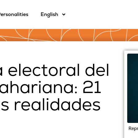
ersonalities
English
 electoral del
ahariana: 21
es realidades
Repr