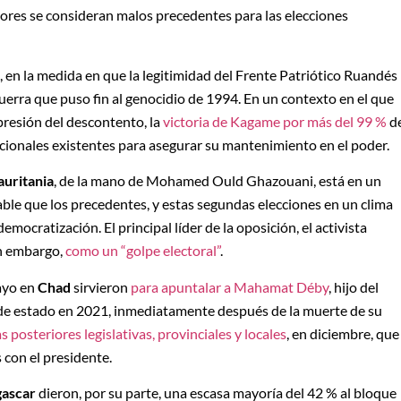
itores se consideran malos precedentes para las elecciones
s, en la medida en que la legitimidad del Frente Patriótico Ruandés
rra que puso fin al genocidio de 1994. En un contexto en el que
xpresión del descontento, la
victoria de Kagame por más del 99 %
d
cionales existentes para asegurar su mantenimiento en el poder.
uritania
, de la mano de Mohamed Ould Ghazouani, está en un
ble que los precedentes, y estas segundas elecciones en un clima
mocratización. El principal líder de la oposición, el activista
in embargo,
como un “golpe electoral”
.
mayo en
Chad
sirvieron
para apuntalar a Mahamat Déby
, hijo del
 de estado en 2021, inmediatamente después de la muerte de su
s posteriores legislativas, provinciales y locales
, en diciembre, que
s con el presidente.
ascar
dieron, por su parte, una escasa mayoría del 42 % al bloque