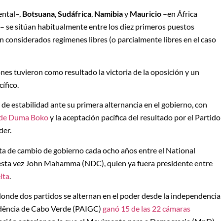
ental–,
Botsuana
,
Sudáfrica
,
Namibia
y
Mauricio
–en África
– se sitúan habitualmente entre los diez primeros puestos
on considerados regímenes libres (o parcialmente libres en el caso
ones tuvieron como resultado la victoria de la oposición y un
ífico.
de estabilidad ante su primera alternancia en el gobierno, con
e de Duma Boko
y la aceptación pacífica del resultado por el Partido
der.
auta de cambio de gobierno cada ocho años entre el National
 esta vez John Mahamma (NDC), quien ya fuera presidente entre
lta
.
 donde dos partidos se alternan en el poder desde la independencia
endência de Cabo Verde (PAIGC)
ganó 15 de las 22 cámaras