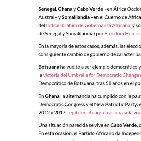
Senegal
,
Ghana
y
Cabo Verde
–en África Occid
Austral– y
Somalilandia
–en el Cuerno de África
del
Índice Ibrahim de Gobernanza Africana
, y s
de Senegal y Somalilandia) por
Freedom House
.
En la mayoría de estos casos, además, las elecci
consiguiente cambio de gobierno de carácter pac
Botsuana
ha vuelto a ser ejemplo democrático y 
la
victoria del Umbrella for Democratic Chang
Democrático de Botsuana, tras 58 años en el po
En
Ghana
, la alternancia ha cumplido con la p
Democratic Congress y el New Patriotic Party:
2012 y 2017,
repite en el cargo tras una sola vue
Una situación parecida se vive en
Cabo Verde
,
En esta ocasión, el Partido Africano da Indep