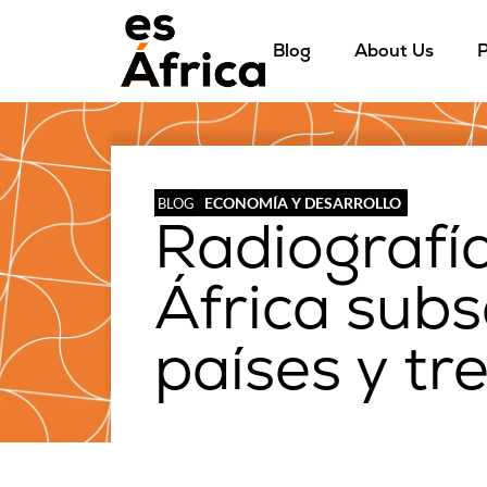
Blog
About Us
P
ECONOMÍA Y DESARROLLO
BLOG
Radiografía
África subs
países y tr