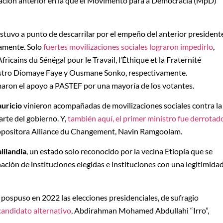
ituación anterior en la que el Movimento para a Democracia (MpD)
estuvo a punto de descarrilar por el empeño del anterior president
damente. Solo
fuertes movilizaciones sociales lograron impedirlo
,
 Africains du Sénégal pour le Travail, l’Éthique et la Fraternité
nistro Diomaye Faye y Ousmane Sonko, respectivamente.
aron el apoyo a PASTEF por una mayoría de los votantes.
uricio
vinieron acompañadas de movilizaciones sociales contra la
arte del gobierno. Y,
también aquí, el primer ministro fue derrotad
 opositora Alliance du Changement, Navin Ramgoolam.
lilandia
, un estado solo reconocido por la vecina Etiopía que se
ación de instituciones elegidas e instituciones con una legitimida
pospuso en 2022 las elecciones presidenciales, de sufragio
 candidato alternativo
, Abdirahman Mohamed Abdullahi “Irro”,