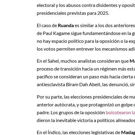
electoral y los abusos contra disidentes y opos
presidenciales previstas para 2025.
El caso de
Ruanda
es similar a los dos anteriore
de Paul Kagame sigue fundamentándose en la gue
no hay espacio político para la oposición o la e
los votos permiten entrever los mecanismos adi
En el Sahel, muchos analistas consideran que
Ma
proceso de transición hacia un régimen más esta
pacífico se consideran un paso más hacia cierta de
antiesclavista Biram Dah Abeit, las denunció, s
Por su parte, las elecciones presidenciales de 
anterior autócrata, y que protagonizó un golpe
padre. Los grupos de la oposición
boicotearon la
dieron la inevitable victoria a políticos alineado
En el Índico, las elecciones legislativas de
Madag