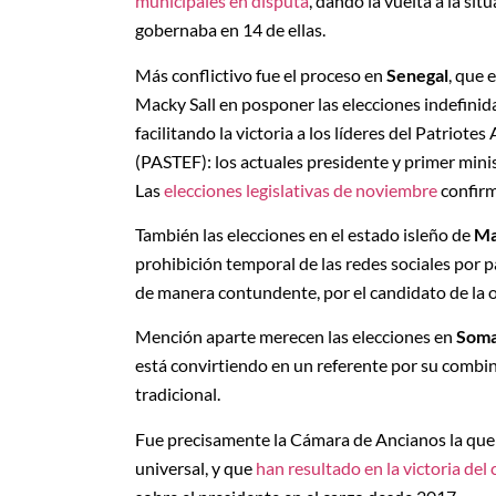
municipales en disputa
, dando la vuelta a la s
gobernaba en 14 de ellas.
Más conflictivo fue el proceso en
Senegal
, que 
Macky Sall en posponer las elecciones indefini
facilitando la victoria a los líderes del Patriotes
(PASTEF): los actuales presidente y primer mi
Las
elecciones legislativas de noviembre
confirm
También las elecciones en el estado isleño de
Ma
prohibición temporal de las redes sociales por p
de manera contundente, por el candidato de la
Mención aparte merecen las elecciones en
Soma
está convirtiendo en un referente por su combin
tradicional.
Fue precisamente la Cámara de Ancianos la que 
universal, y que
han resultado en la victoria del