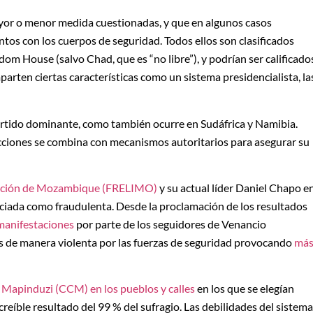
yor o menor medida cuestionadas, y que en algunos casos
tos con los cuerpos de seguridad. Todos ellos son clasificados
dom House (salvo Chad, que es “no libre”), y podrían ser calificado
arten ciertas características como un sistema presidencialista, la
tido dominante, como también ocurre en Sudáfrica y Namibia.
elecciones se combina con mecanismos autoritarios para asegurar su
eración de Mozambique (FRELIMO)
y su actual líder Daniel Chapo e
nciada como fraudulenta. Desde la proclamación de los resultados
manifestaciones
por parte de los seguidores de Venancio
 de manera violenta por las fuerzas de seguridad provocando
má
Mapinduzi (CCM) en los pueblos y calles
en los que se elegían
 creíble resultado del 99 % del sufragio. Las debilidades del sistema