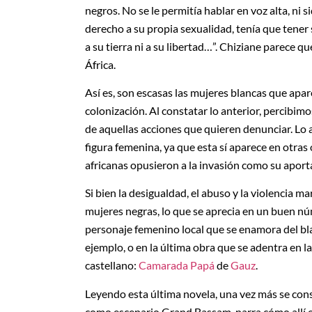
negros. No se le permitía hablar en voz alta, ni si
derecho a su propia sexualidad, tenía que tener
a su tierra ni a su libertad…”. Chiziane parece q
África.
Así es, son escasas las mujeres blancas que apare
colonización. Al constatar lo anterior, percibim
de aquellas acciones que quieren denunciar. Lo an
figura femenina, ya que esta sí aparece en otras
africanas opusieron a la invasión como su aport
Si bien la desigualdad, el abuso y la violencia 
mujeres negras, lo que se aprecia en un buen nú
personaje femenino local que se enamora del b
ejemplo, o en la última obra que se adentra en l
castellano:
Camarada Papá
de
Gauz
.
Leyendo esta última novela, una vez más se con
como escenario Grand Bassam, narra cómo allí e