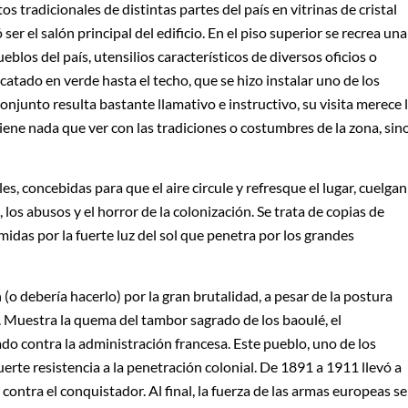
s tradicionales de distintas partes del país en vitrinas de cristal
r el salón principal del edificio. En el piso superior se recrea una
blos del país, utensilios característicos de diversos oficios o
catado en verde hasta el techo, que se hizo instalar uno de los
onjunto resulta bastante llamativo e instructivo, su visita merece 
iene nada que ver con las tradiciones o costumbres de la zona, sin
es, concebidas para que el aire circule y refresque el lugar, cuelgan
 los abusos y el horror de la colonización. Se trata de copias de
midas por la fuerte luz del sol que penetra por los grandes
 (o debería hacerlo) por la gran brutalidad, a pesar de la postura
a. Muestra la quema del tambor sagrado de los baoulé, el
do contra la administración francesa. Este pueblo, uno de los
erte resistencia a la penetración colonial. De 1891 a 1911 llevó a
ontra el conquistador. Al final, la fuerza de las armas europeas se