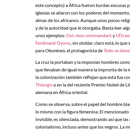
este concepto) a África fueron burdas excusas pa
iglesias se aliaron con los poderes del momento
almas de los africanos. Aunque unos pocos religio
y de la autoridad que le otorgaba. Basta leer al
unos ejemplos:
Oui, mon commandant
y
L’Étran
Ferdinand Oyono
, sin olvidar, claro está, lo q
para Okonkwo, el protagonista de
Todo se des
La cruz la portaban y la imponían hombres como 
que llevaban de igual manera la impronta de la m
la colonización también reflejan que esta fue c
Thiong’o
o en la del reciente Premio Nobel de Li
alemana en África oriental.
Como se observa, sobre el papel del hombre bla
lo mismo con la figura femenina. El mencionado
invisible, es silenciada, demostrando así que las
colonialismo, incluso antes que los negros. La m