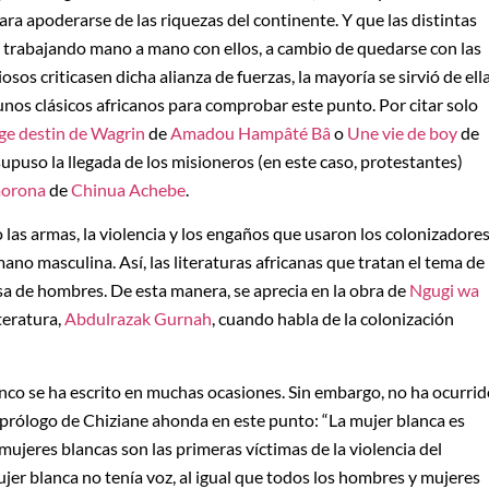
ra apoderarse de las riquezas del continente. Y que las distintas
, trabajando mano a mano con ellos, a cambio de quedarse con las
sos criticasen dicha alianza de fuerzas, la mayoría se sirvió de ell
gunos clásicos africanos para comprobar este punto. Por citar solo
ge destin de Wagrin
de
Amadou Hampâté Bâ
o
Une vie de boy
de
ue supuso la llegada de los misioneros (en este caso, protestantes)
morona
de
Chinua Achebe
.
las armas, la violencia y los engaños que usaron los colonizadore
ano masculina. Así, las literaturas africanas que tratan el tema de
osa de hombres. De esta manera, se aprecia en la obra de
Ngugi wa
teratura,
Abdulrazak Gurnah
, cuando habla de la colonización
nco se ha escrito en muchas ocasiones. Sin embargo, no ha ocurri
 prólogo de Chiziane ahonda en este punto: “La mujer blanca es
 mujeres blancas son las primeras víctimas de la violencia del
ujer blanca no tenía voz, al igual que todos los hombres y mujeres