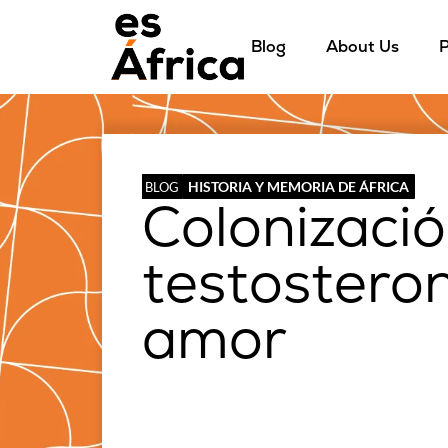
Blog
About Us
P
HISTORIA Y MEMORIA DE ÁFRICA
BLOG
Colonizació
testosteron
amor