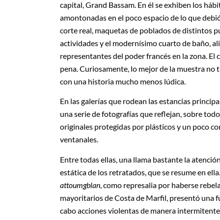
capital, Grand Bassam. En él se exhiben los hábito
amontonadas en el poco espacio de lo que debió se
corte real, maquetas de poblados de distintos pue
actividades y el modernísimo cuarto de baño, ali
representantes del poder francés en la zona. El c
pena. Curiosamente, lo mejor de la muestra no t
con una historia mucho menos lúdica.
En las galerías que rodean las estancias principal
una serie de fotografías que reflejan, sobre todo,
originales protegidas por plásticos y un poco co
ventanales.
Entre todas ellas, una llama bastante la atención
estática de los retratados, que se resume en ell
attoumgblan
, como represalia por haberse rebela
mayoritarios de Costa de Marfil, presentó una fu
cabo acciones violentas de manera intermitente c