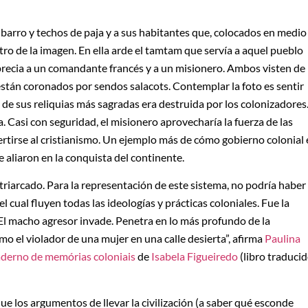
e barro y techos de paja y a sus habitantes que, colocados en medio
ro de la imagen. En ella arde el tamtam que servía a aquel pueblo
aprecia a un comandante francés y a un misionero. Ambos visten de
 están coronados por sendos salacots. Contemplar la foto es sentir
a de sus reliquias más sagradas era destruida por los colonizadores
 Casi con seguridad, el misionero aprovecharía la fuerza de las
ertirse al cristianismo. Un ejemplo más de cómo gobierno colonial 
e aliaron en la conquista del continente.
atriarcado. Para la representación de este sistema, no podría haber
l cual fluyen todas las ideologías y prácticas coloniales. Fue la
 El macho agresor invade. Penetra en lo más profundo de la
omo el violador de una mujer en una calle desierta”, afirma
Paulina
derno de memórias coloniais
de
Isabela Figueiredo
(libro traduci
e los argumentos de llevar la civilización (a saber qué esconde