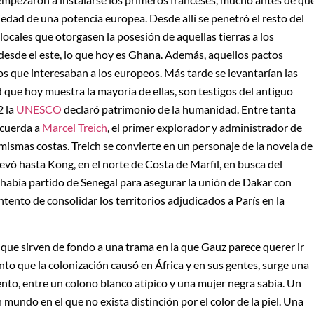
edad de una potencia europea. Desde allí se penetró el resto del
 locales que otorgasen la posesión de aquellas tierras a los
 desde el este, lo que hoy es Ghana. Además, aquellos pactos
s que interesaban a los europeos. Más tarde se levantarían las
 que hoy muestra la mayoría de ellas, son testigos del antiguo
2 la
UNESCO
declaró patrimonio de la humanidad. Entre tanta
ecuerda a
Marcel Treich
, el primer explorador y administrador de
mismas costas. Treich se convierte en un personaje de la novela de
vó hasta Kong, en el norte de Costa de Marfil, en busca del
había partido de Senegal para asegurar la unión de Dakar con
tento de consolidar los territorios adjudicados a París en la
 que sirven de fondo a una trama en la que Gauz parece querer ir
iento que la colonización causó en África y en sus gentes, surge una
ento, entre un colono blanco atípico y una mujer negra sabia. Un
 mundo en el que no exista distinción por el color de la piel. Una