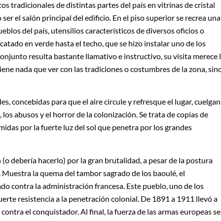
s tradicionales de distintas partes del país en vitrinas de cristal
r el salón principal del edificio. En el piso superior se recrea una
blos del país, utensilios característicos de diversos oficios o
catado en verde hasta el techo, que se hizo instalar uno de los
onjunto resulta bastante llamativo e instructivo, su visita merece 
iene nada que ver con las tradiciones o costumbres de la zona, sin
es, concebidas para que el aire circule y refresque el lugar, cuelgan
 los abusos y el horror de la colonización. Se trata de copias de
midas por la fuerte luz del sol que penetra por los grandes
 (o debería hacerlo) por la gran brutalidad, a pesar de la postura
a. Muestra la quema del tambor sagrado de los baoulé, el
do contra la administración francesa. Este pueblo, uno de los
erte resistencia a la penetración colonial. De 1891 a 1911 llevó a
ontra el conquistador. Al final, la fuerza de las armas europeas se