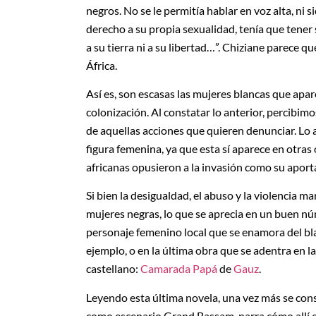
negros. No se le permitía hablar en voz alta, ni si
derecho a su propia sexualidad, tenía que tener
a su tierra ni a su libertad…”. Chiziane parece q
África.
Así es, son escasas las mujeres blancas que apare
colonización. Al constatar lo anterior, percibim
de aquellas acciones que quieren denunciar. Lo an
figura femenina, ya que esta sí aparece en otras
africanas opusieron a la invasión como su aport
Si bien la desigualdad, el abuso y la violencia 
mujeres negras, lo que se aprecia en un buen nú
personaje femenino local que se enamora del b
ejemplo, o en la última obra que se adentra en l
castellano:
Camarada Papá
de
Gauz
.
Leyendo esta última novela, una vez más se con
como escenario Grand Bassam, narra cómo allí e