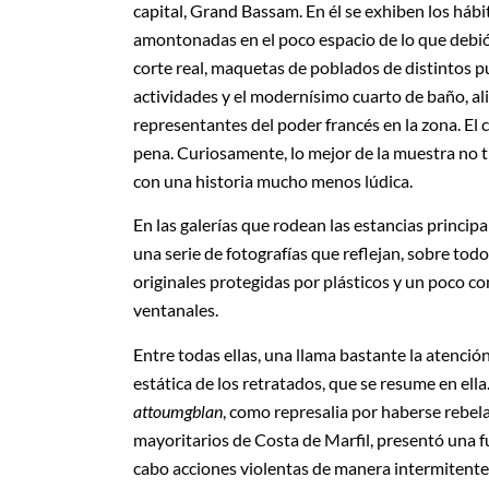
capital, Grand Bassam. En él se exhiben los hábito
amontonadas en el poco espacio de lo que debió se
corte real, maquetas de poblados de distintos pue
actividades y el modernísimo cuarto de baño, ali
representantes del poder francés en la zona. El c
pena. Curiosamente, lo mejor de la muestra no t
con una historia mucho menos lúdica.
En las galerías que rodean las estancias principal
una serie de fotografías que reflejan, sobre todo,
originales protegidas por plásticos y un poco co
ventanales.
Entre todas ellas, una llama bastante la atención
estática de los retratados, que se resume en ell
attoumgblan
, como represalia por haberse rebela
mayoritarios de Costa de Marfil, presentó una fu
cabo acciones violentas de manera intermitente c