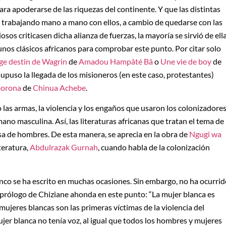
ra apoderarse de las riquezas del continente. Y que las distintas
, trabajando mano a mano con ellos, a cambio de quedarse con las
sos criticasen dicha alianza de fuerzas, la mayoría se sirvió de ell
gunos clásicos africanos para comprobar este punto. Por citar solo
ge destin de Wagrin
de
Amadou Hampâté Bâ
o
Une vie de boy
de
ue supuso la llegada de los misioneros (en este caso, protestantes)
morona
de
Chinua Achebe
.
las armas, la violencia y los engaños que usaron los colonizadore
ano masculina. Así, las literaturas africanas que tratan el tema de
osa de hombres. De esta manera, se aprecia en la obra de
Ngugi wa
teratura,
Abdulrazak Gurnah
, cuando habla de la colonización
nco se ha escrito en muchas ocasiones. Sin embargo, no ha ocurri
 prólogo de Chiziane ahonda en este punto: “La mujer blanca es
 mujeres blancas son las primeras víctimas de la violencia del
ujer blanca no tenía voz, al igual que todos los hombres y mujeres