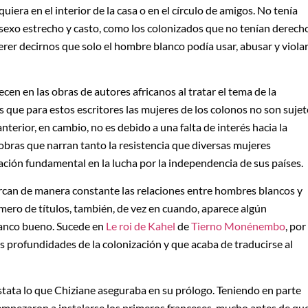
quiera en el interior de la casa o en el círculo de amigos. No tenía
 sexo estrecho y casto, como los colonizados que no tenían derech
uerer decirnos que solo el hombre blanco podía usar, abusar y viola
cen en las obras de autores africanos al tratar el tema de la
os que para estos escritores las mujeres de los colonos no son suje
terior, en cambio, no es debido a una falta de interés hacia la
 obras que narran tanto la resistencia que diversas mujeres
ación fundamental en la lucha por la independencia de sus países.
marcan de manera constante las relaciones entre hombres blancos y
mero de títulos, también, de vez en cuando, aparece algún
lanco bueno. Sucede en
Le roi de Kahel
de
Tierno Monénembo
, por
as profundidades de la colonización y que acaba de traducirse al
stata lo que Chiziane aseguraba en su prólogo. Teniendo en parte
mpezaron a instalarse los primeros franceses, mucho antes de qu