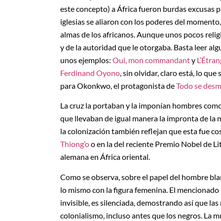
este concepto) a África fueron burdas excusas pa
iglesias se aliaron con los poderes del momento
almas de los africanos. Aunque unos pocos religio
y de la autoridad que le otorgaba. Basta leer al
unos ejemplos:
Oui, mon commandant
y
L’Étran
Ferdinand Oyono
, sin olvidar, claro está, lo q
para Okonkwo, el protagonista de
Todo se des
La cruz la portaban y la imponían hombres como 
que llevaban de igual manera la impronta de la m
la colonización también reflejan que esta fue c
Thiong’o
o en la del reciente Premio Nobel de Li
alemana en África oriental.
Como se observa, sobre el papel del hombre bla
lo mismo con la figura femenina. El mencionado
invisible, es silenciada, demostrando así que las
colonialismo, incluso antes que los negros. La m