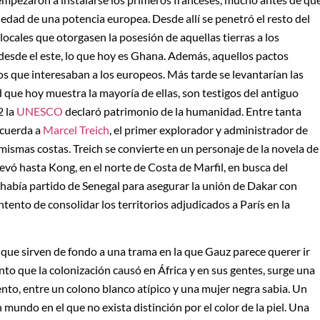
edad de una potencia europea. Desde allí se penetró el resto del
 locales que otorgasen la posesión de aquellas tierras a los
 desde el este, lo que hoy es Ghana. Además, aquellos pactos
s que interesaban a los europeos. Más tarde se levantarían las
 que hoy muestra la mayoría de ellas, son testigos del antiguo
2 la
UNESCO
declaró patrimonio de la humanidad. Entre tanta
ecuerda a
Marcel Treich
, el primer explorador y administrador de
mismas costas. Treich se convierte en un personaje de la novela de
vó hasta Kong, en el norte de Costa de Marfil, en busca del
había partido de Senegal para asegurar la unión de Dakar con
tento de consolidar los territorios adjudicados a París en la
 que sirven de fondo a una trama en la que Gauz parece querer ir
iento que la colonización causó en África y en sus gentes, surge una
ento, entre un colono blanco atípico y una mujer negra sabia. Un
 mundo en el que no exista distinción por el color de la piel. Una