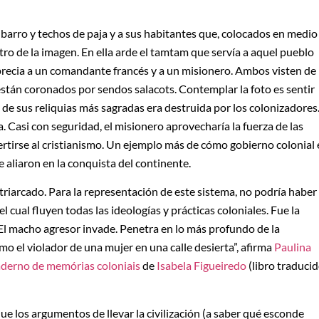
e barro y techos de paja y a sus habitantes que, colocados en medio
ro de la imagen. En ella arde el tamtam que servía a aquel pueblo
aprecia a un comandante francés y a un misionero. Ambos visten de
 están coronados por sendos salacots. Contemplar la foto es sentir
a de sus reliquias más sagradas era destruida por los colonizadores
 Casi con seguridad, el misionero aprovecharía la fuerza de las
ertirse al cristianismo. Un ejemplo más de cómo gobierno colonial 
e aliaron en la conquista del continente.
atriarcado. Para la representación de este sistema, no podría haber
l cual fluyen todas las ideologías y prácticas coloniales. Fue la
 El macho agresor invade. Penetra en lo más profundo de la
omo el violador de una mujer en una calle desierta”, afirma
Paulina
derno de memórias coloniais
de
Isabela Figueiredo
(libro traduci
e los argumentos de llevar la civilización (a saber qué esconde