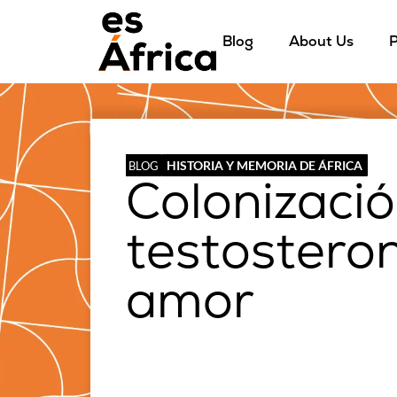
Blog
About Us
P
HISTORIA Y MEMORIA DE ÁFRICA
BLOG
Colonizació
testosteron
amor