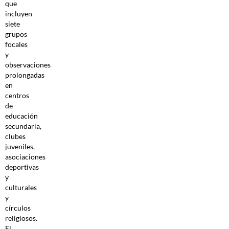
que
incluyen
siete
grupos
focales
y
observaciones
prolongadas
en
centros
de
educación
secundaria,
clubes
juveniles,
asociaciones
deportivas
y
culturales
y
círculos
religiosos.
El