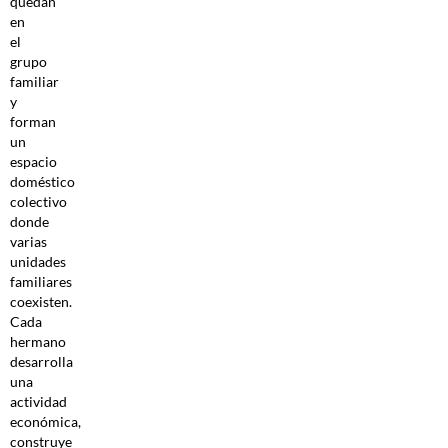
quedan
en
el
grupo
familiar
y
forman
un
espacio
doméstico
colectivo
donde
varias
unidades
familiares
coexisten.
Cada
hermano
desarrolla
una
actividad
económica,
construye