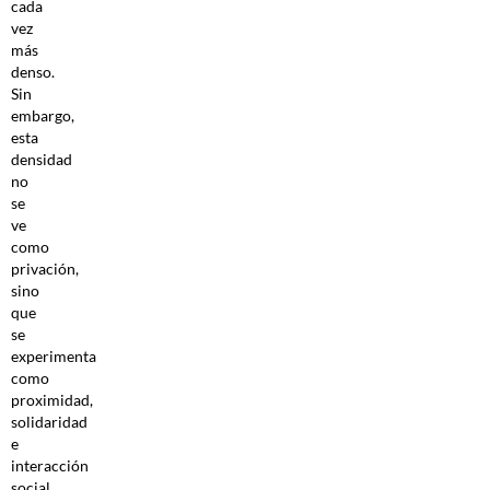
cada
vez
más
denso.
Sin
embargo,
esta
densidad
no
se
ve
como
privación,
sino
que
se
experimenta
como
proximidad,
solidaridad
e
interacción
social