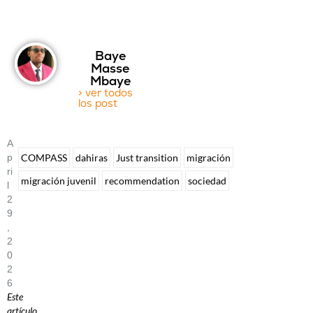
Baye
Masse
Mbaye
> ver todos
los post
A
P
COMPASS
dahiras
Just transition
migración
Ri
migración juvenil
recommendation
sociedad
L
2
9
,
2
0
2
6
Este
artículo