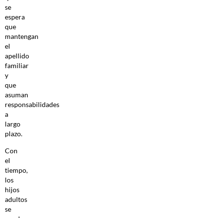
se
espera
que
mantengan
el
apellido
familiar
y
que
asuman
responsabilidades
a
largo
plazo.
Con
el
tiempo,
los
hijos
adultos
se