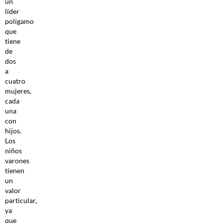
un
líder
polígamo
que
tiene
de
dos
a
cuatro
mujeres,
cada
una
con
hijos.
Los
niños
varones
tienen
un
valor
particular,
ya
que