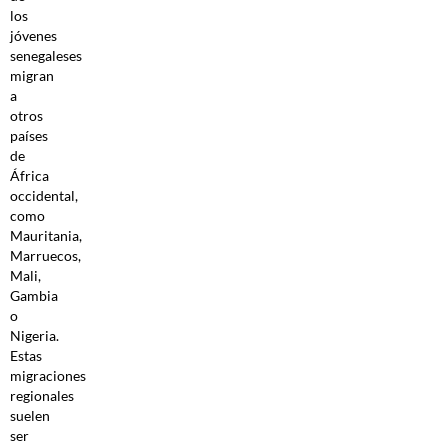
los
jóvenes
senegaleses
migran
a
otros
países
de
África
occidental,
como
Mauritania,
Marruecos,
Mali,
Gambia
o
Nigeria.
Estas
migraciones
regionales
suelen
ser