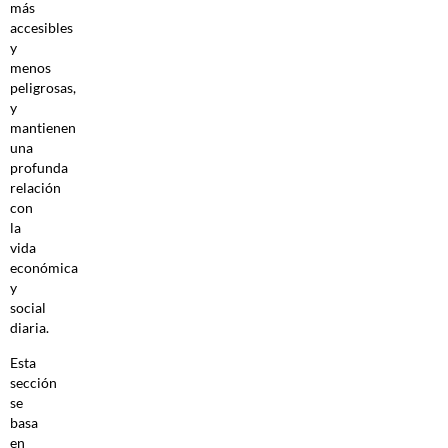
más
accesibles
y
menos
peligrosas,
y
mantienen
una
profunda
relación
con
la
vida
económica
y
social
diaria.
Esta
sección
se
basa
en