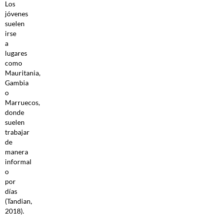
Los
jóvenes
suelen
irse
a
lugares
como
Mauritania,
Gambia
o
Marruecos,
donde
suelen
trabajar
de
manera
informal
o
por
días
(Tandian,
2018).