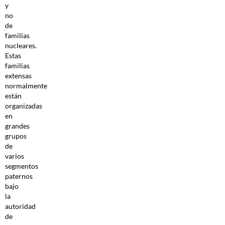
y
no
de
familias
nucleares.
Estas
familias
extensas
normalmente
están
organizadas
en
grandes
grupos
de
varios
segmentos
paternos
bajo
la
autoridad
de