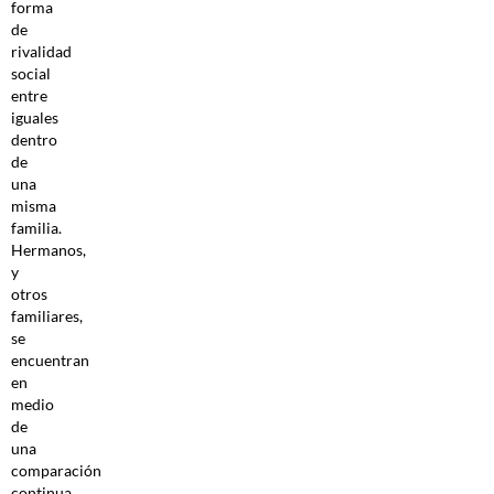
forma
de
rivalidad
social
entre
iguales
dentro
de
una
misma
familia.
Hermanos,
y
otros
familiares,
se
encuentran
en
medio
de
una
comparación
continua