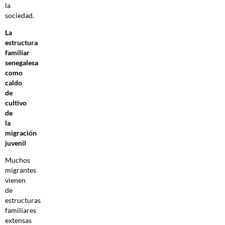
la
sociedad.
La
estructura
familiar
senegalesa
como
caldo
de
cultivo
de
la
migración
juvenil
Muchos
migrantes
vienen
de
estructuras
familiares
extensas