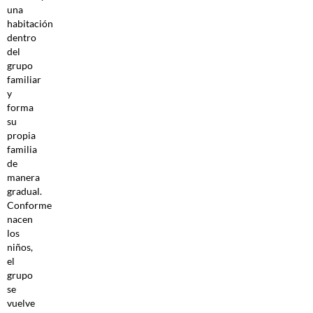
una
habitación
dentro
del
grupo
familiar
y
forma
su
propia
familia
de
manera
gradual.
Conforme
nacen
los
niños,
el
grupo
se
vuelve