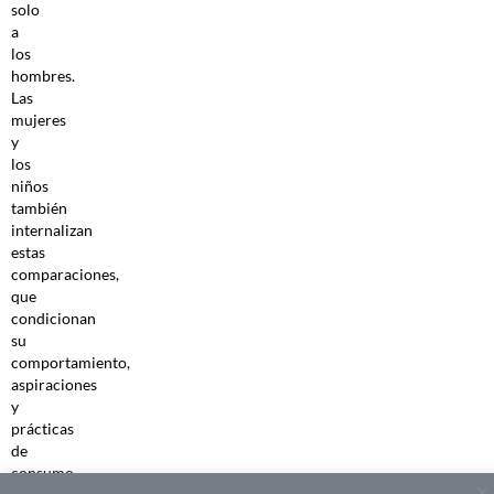
solo
a
los
hombres.
Las
mujeres
y
los
niños
también
internalizan
estas
comparaciones,
que
condicionan
su
comportamiento,
aspiraciones
y
prácticas
de
consumo.