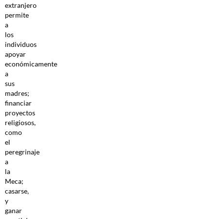
extranjero
permite
a
los
individuos
apoyar
económicamente
a
sus
madres;
financiar
proyectos
religiosos,
como
el
peregrinaje
a
la
Meca;
casarse,
y
ganar