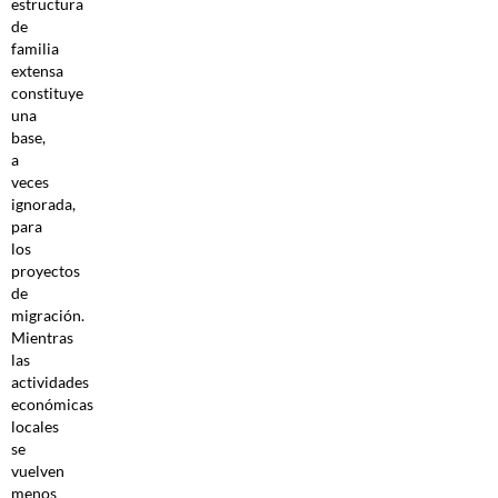
estructura
de
familia
extensa
constituye
una
base,
a
veces
ignorada,
para
los
proyectos
de
migración.
Mientras
las
actividades
económicas
locales
se
vuelven
menos