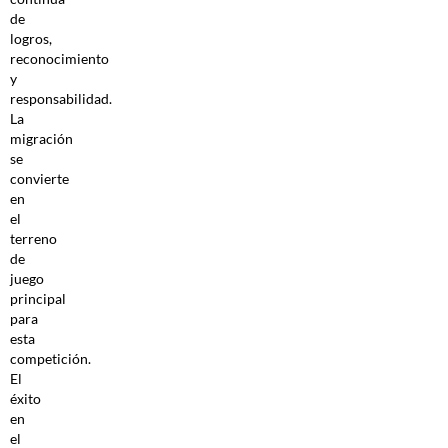
de
logros,
reconocimiento
y
responsabilidad.
La
migración
se
convierte
en
el
terreno
de
juego
principal
para
esta
competición.
El
éxito
en
el