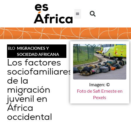
MIGRACIONES Y
BLOG
SOCIEDAD AFRICANA
Los factores
sociofamiliares
de la
Imagen: ©
migración
Foto de Safi Erneste en
juvenil en
Pexels
África
occidental