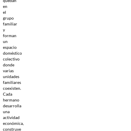
quedan
en
el
grupo
familiar
y
forman
un
espacio
doméstico
colectivo
donde
varias
unidades
familiares
coexisten.
Cada
hermano
desarrolla
una
actividad
económica,
construye