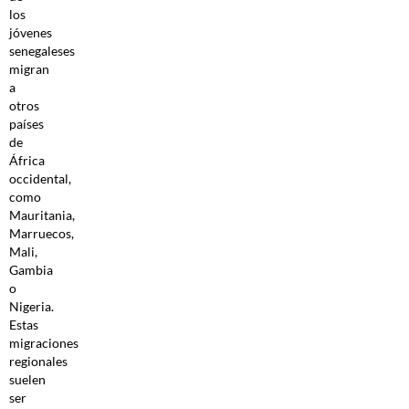
los
jóvenes
senegaleses
migran
a
otros
países
de
África
occidental,
como
Mauritania,
Marruecos,
Mali,
Gambia
o
Nigeria.
Estas
migraciones
regionales
suelen
ser