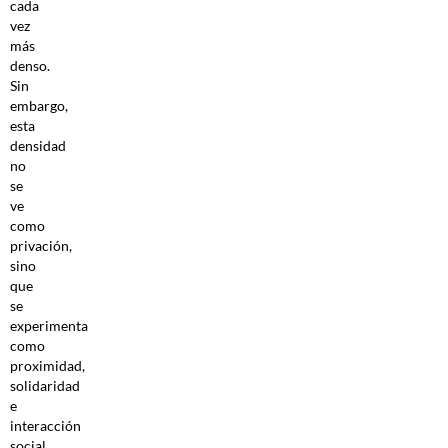
cada
vez
más
denso.
Sin
embargo,
esta
densidad
no
se
ve
como
privación,
sino
que
se
experimenta
como
proximidad,
solidaridad
e
interacción
social