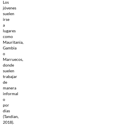
Los
jóvenes
suelen
irse
a
lugares
como
Mauritania,
Gambia
o
Marruecos,
donde
suelen
trabajar
de
manera
informal
o
por
días
(Tandian,
2018).