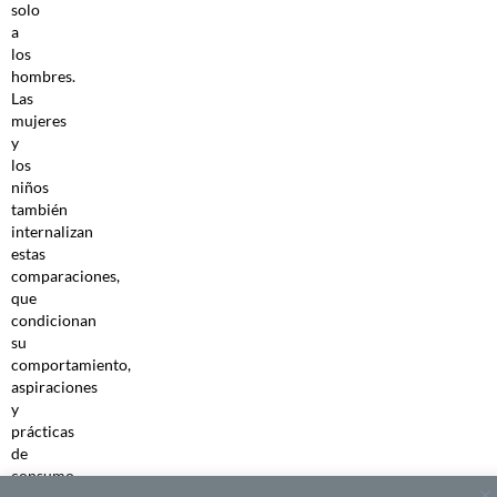
solo
a
los
hombres.
Las
mujeres
y
los
niños
también
internalizan
estas
comparaciones,
que
condicionan
su
comportamiento,
aspiraciones
y
prácticas
de
consumo.