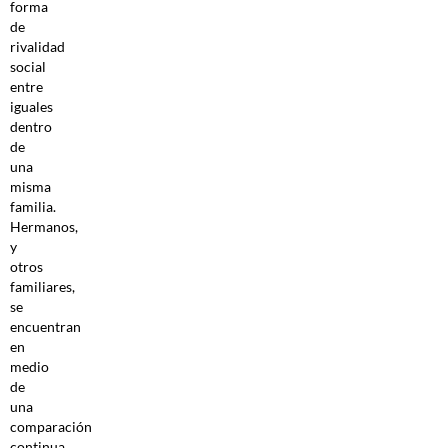
forma
de
rivalidad
social
entre
iguales
dentro
de
una
misma
familia.
Hermanos,
y
otros
familiares,
se
encuentran
en
medio
de
una
comparación
continua