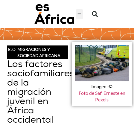
MIGRACIONES Y
BLOG
SOCIEDAD AFRICANA
Los factores
sociofamiliares
de la
Imagen: ©
migración
Foto de Safi Erneste en
juvenil en
Pexels
África
occidental