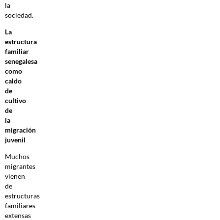
la
sociedad.
La
estructura
familiar
senegalesa
como
caldo
de
cultivo
de
la
migración
juvenil
Muchos
migrantes
vienen
de
estructuras
familiares
extensas