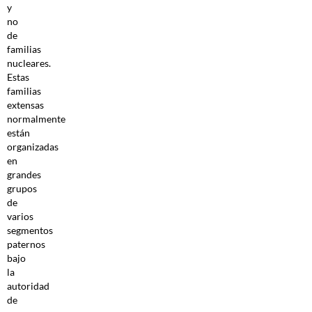
y
no
de
familias
nucleares.
Estas
familias
extensas
normalmente
están
organizadas
en
grandes
grupos
de
varios
segmentos
paternos
bajo
la
autoridad
de