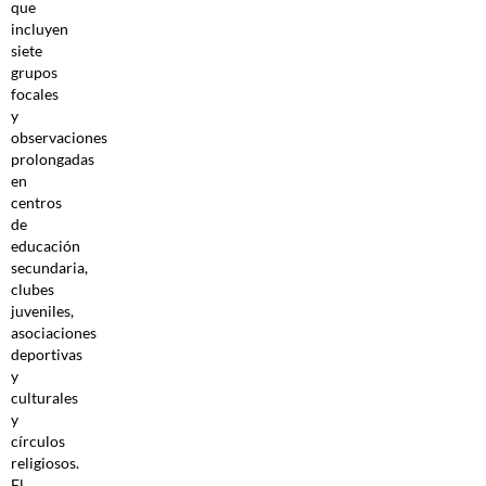
que
incluyen
siete
grupos
focales
y
observaciones
prolongadas
en
centros
de
educación
secundaria,
clubes
juveniles,
asociaciones
deportivas
y
culturales
y
círculos
religiosos.
El