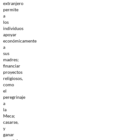
extranjero
permite
a
los
individuos
apoyar
económicamente
a
sus
madres;
financiar
proyectos
religiosos,
como
el
peregrinaje
a
la
Meca;
casarse,
y
ganar