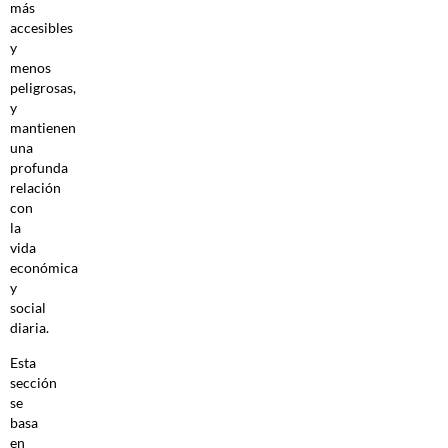
más
accesibles
y
menos
peligrosas,
y
mantienen
una
profunda
relación
con
la
vida
económica
y
social
diaria.
Esta
sección
se
basa
en