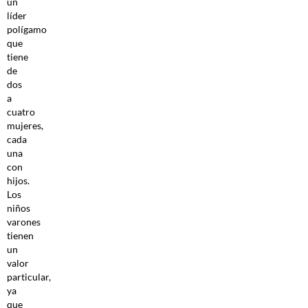
un
líder
polígamo
que
tiene
de
dos
a
cuatro
mujeres,
cada
una
con
hijos.
Los
niños
varones
tienen
un
valor
particular,
ya
que