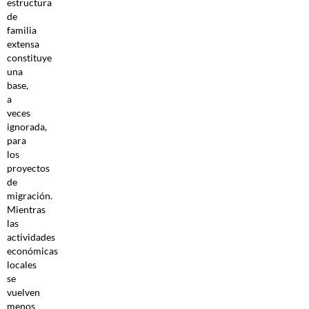
estructura
de
familia
extensa
constituye
una
base,
a
veces
ignorada,
para
los
proyectos
de
migración.
Mientras
las
actividades
económicas
locales
se
vuelven
menos