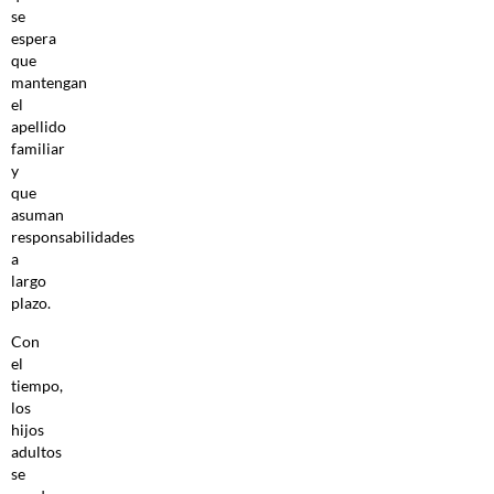
se
espera
que
mantengan
el
apellido
familiar
y
que
asuman
responsabilidades
a
largo
plazo.
Con
el
tiempo,
los
hijos
adultos
se