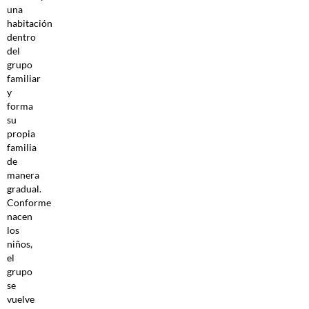
una
habitación
dentro
del
grupo
familiar
y
forma
su
propia
familia
de
manera
gradual.
Conforme
nacen
los
niños,
el
grupo
se
vuelve