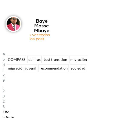
Baye
Masse
Mbaye
> ver todos
los post
A
P
COMPASS
dahiras
Just transition
migración
Ri
migración juvenil
recommendation
sociedad
L
2
9
,
2
0
2
6
Este
artículo