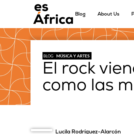
Blog
About Us
P
MÚSICA Y ARTES
BLOG
El rock vien
como las m
Lucila Rodríguez-Alarcón