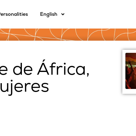
ersonalities
English
e de África,
ujeres