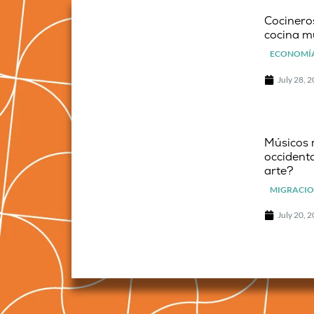
Cocineros
cocina m
ECONOMÍA
July 28, 
Músicos 
occidenta
arte?
MIGRACIO
July 20, 