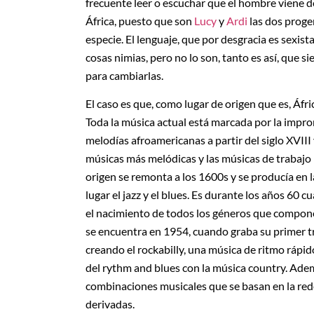
frecuente leer o escuchar que el hombre viene de 
África, puesto que son
Lucy
y
Ardi
las dos proge
especie. El lenguaje, que por desgracia es sexis
cosas nimias, pero no lo son, tanto es así, que 
para cambiarlas.
El caso es que, como lugar de origen que es, Áfr
Toda la música actual está marcada por la impro
melodías afroamericanas a partir del siglo XVIII 
músicas más melódicas y las músicas de trabajo p
origen se remonta a los 1600s y se producía en l
lugar el jazz y el blues. Es durante los años 60
el nacimiento de todos los géneros que compone
se encuentra en 1954, cuando graba su primer 
creando el rockabilly, una música de ritmo rápi
del rythm and blues con la música country. Adem
combinaciones musicales que se basan en la redef
derivadas.