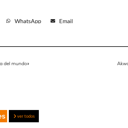
WhatsApp
Email
za del mundo»
Akwa
es
ver todos