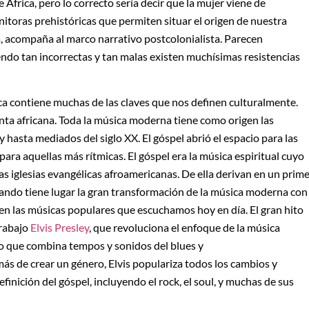
África, pero lo correcto sería decir que la mujer viene de
nitoras prehistóricas que permiten situar el origen de nuestra
ta, acompaña al marco narrativo postcolonialista. Parecen
siendo tan incorrectas y tan malas existen muchísimas resistencias
ica contiene muchas de las claves que nos definen culturalmente.
nta africana. Toda la música moderna tiene como origen las
y hasta mediados del siglo XX. El góspel abrió el espacio para las
ara aquellas más rítmicas. El góspel era la música espiritual cuyo
as iglesias evangélicas afroamericanas. De ella derivan en un prim
 cuando tiene lugar la gran transformación de la música moderna con
n las músicas populares que escuchamos hoy en día. El gran hito
trabajo
Elvis Presley
, que revoluciona el enfoque de la música
do que combina tempos y sonidos del blues y
ás de crear un género, Elvis populariza todos los cambios y
inición del góspel, incluyendo el rock, el soul, y muchas de sus