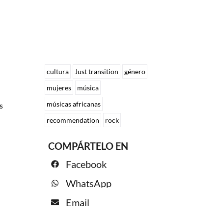
cultura
Just transition
género
mujeres
música
músicas africanas
s
recommendation
rock
COMPÁRTELO EN
Facebook
WhatsApp
Email