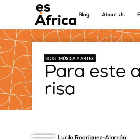
Blog
About Us
P
MÚSICA Y ARTES
BLOG
Para este a
risa
Lucila Rodríguez-Alarcón