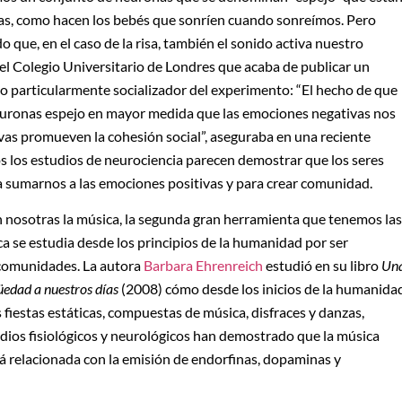
ras, como hacen los bebés que sonríen cuando sonreímos. Pero
 que, en el caso de la risa, también el sonido activa nuestro
del Colegio Universitario de Londres que acaba de publicar un
go particularmente socializador del experimento: “El hecho de que
neuronas espejo en mayor medida que las emociones negativas nos
as promueven la cohesión social”, aseguraba en una reciente
dos los estudios de neurociencia parecen demostrar que los seres
sumarnos a las emociones positivas y para crear comunidad.
en nosotras la música, la segunda gran herramienta que tenemos las
ca se estudia desde los principios de la humanidad por ser
 comunidades. La autora
Barbara Ehrenreich
estudió en su libro
Un
igüedad a nuestros días
(2008) cómo desde los inicios de la humanida
 fiestas estáticas, compuestas de música, disfraces y danzas,
udios fisiológicos y neurológicos han demostrado que la música
tá relacionada con la emisión de endorfinas, dopaminas y