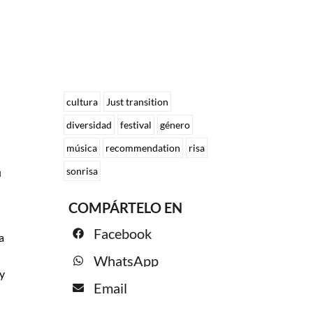
cultura
Just transition
diversidad
festival
género
música
recommendation
risa
sonrisa
u
COMPÁRTELO EN
Facebook
a
WhatsApp
y
Email
n