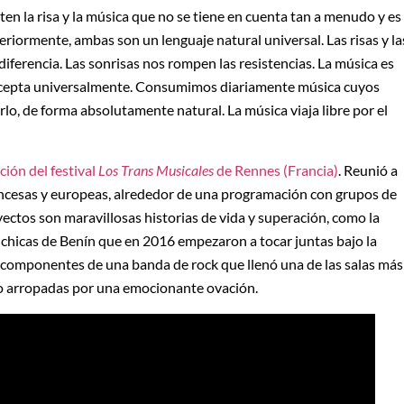
n la risa y la música que no se tiene en cuenta tan a menudo y es
riormente, ambas son un lenguaje natural universal. Las risas y la
diferencia. Las sonrisas nos rompen las resistencias. La música es
 acepta universalmente. Consumimos diariamente música cuyos
lo, de forma absolutamente natural. La música viaja libre por el
ción del festival
Los Trans Musicales
de Rennes (Francia)
. Reunió a
ancesas y europeas, alrededor de una programación con grupos de
ectos son maravillosas historias de vida y superación, como la
chicas de Benín que en 2016 empezaron a tocar juntas bajo la
s componentes de una banda de rock que llenó una de las salas más
do arropadas por una emocionante ovación.