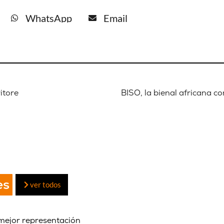
WhatsApp
Email
itore
BISO, la bienal africana c
es
ver todos
mejor representación