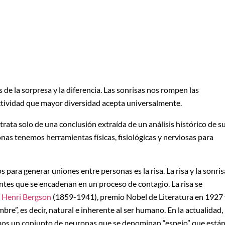
s de la sorpresa y la diferencia. Las sonrisas nos rompen las
 actividad que mayor diversidad acepta universalmente.
trata solo de una conclusión extraída de un análisis histórico de s
nas tenemos herramientas físicas, fisiológicas y nerviosas para
ara generar uniones entre personas es la risa. La risa y la sonris
ntes que se encadenan en un proceso de contagio. La risa se
a
Henri Bergson
(1859-1941), premio Nobel de Literatura en 1927 
mbre”, es decir, natural e inherente al ser humano. En la actualidad,
emos un conjunto de neuronas que se denominan “espejo” que está