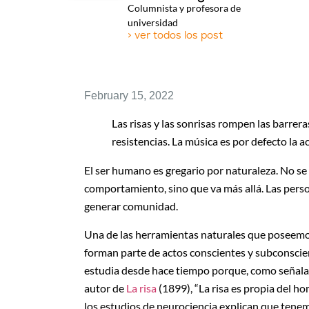
Columnista y profesora de
universidad
> ver todos los post
February 15, 2022
Las risas y las sonrisas rompen las barrera
resistencias. La música es por defecto la
El ser humano es gregario por naturaleza. No se 
comportamiento, sino que va más allá. Las perso
generar comunidad.
Una de las herramientas naturales que poseemos p
forman parte de actos conscientes y subconscie
estudia desde hace tiempo porque, como señal
autor de
La risa
(1899), “La risa es propia del ho
los estudios de neurociencia explican que ten