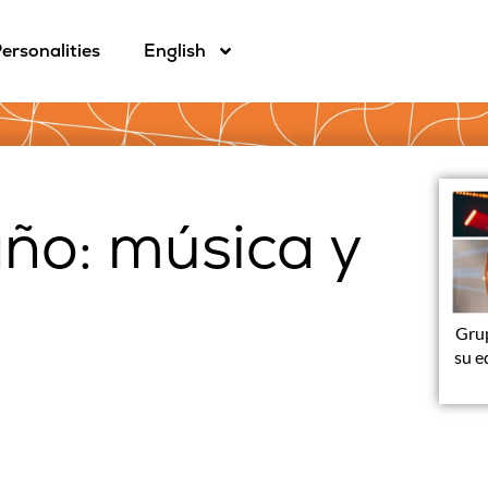
ersonalities
English
ño: música y
Grup
su e