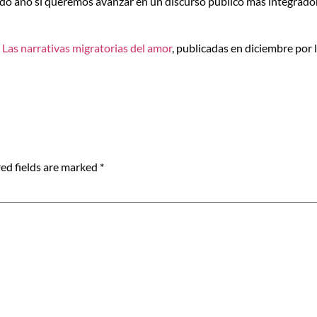
do año si queremos avanzar en un discurso público más integrador
r
Las narrativas migratorias del amor
, publicadas en diciembre por 
ed fields are marked
*