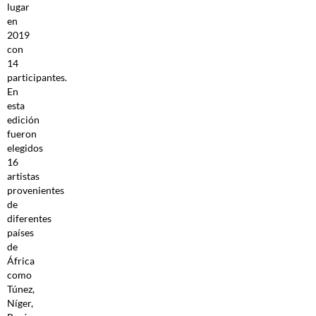
lugar
en
2019
con
14
participantes.
En
esta
edición
fueron
elegidos
16
artistas
provenientes
de
diferentes
países
de
África
como
Túnez,
Níger,