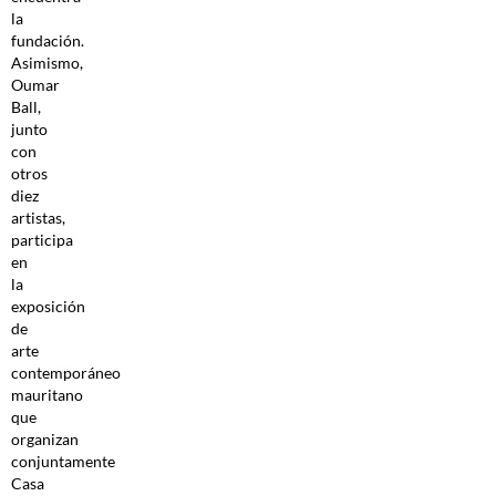
la
fundación.
Asimismo,
Oumar
Ball,
junto
con
otros
diez
artistas,
participa
en
la
exposición
de
arte
contemporáneo
mauritano
que
organizan
conjuntamente
Casa