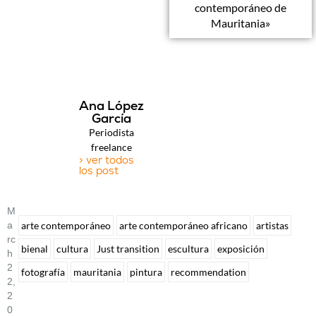
contemporáneo de
Mauritania»
Ana López
García
Periodista
freelance
> ver todos
los post
M
A
arte contemporáneo
arte contemporáneo africano
artistas
Rc
bienal
cultura
Just transition
escultura
exposición
H
2
fotografía
mauritania
pintura
recommendation
2,
2
0