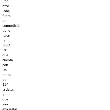
Por
otro
lado,
fuera
de
competición,
tiene
lugar
la
BISO
Off
que
cuenta
con
las
obras
de
124
artistas
y
que
son
expuestas