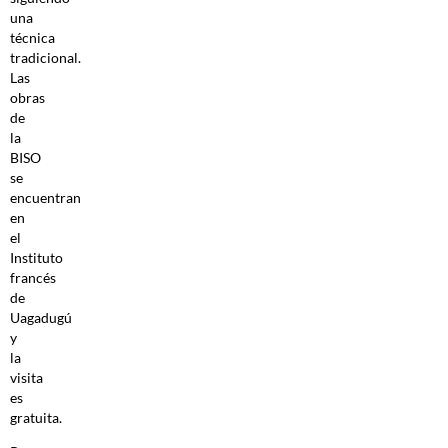
una
técnica
tradicional.
Las
obras
de
la
BISO
se
encuentran
en
el
Instituto
francés
de
Uagadugú
y
la
visita
es
gratuita.