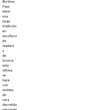
Burkina
Faso
tiene
una
larga
tradición
en
escultura
de
madera
y
de
bronce,
esta
última
se
hace
con
moldes
de
cera
derretida
siguiendo