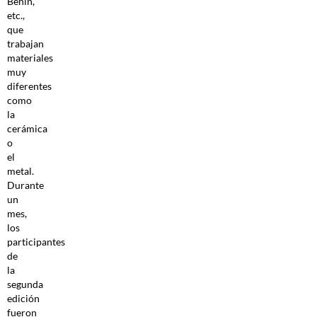
Benín,
etc.,
que
trabajan
materiales
muy
diferentes
como
la
cerámica
o
el
metal.
Durante
un
mes,
los
participantes
de
la
segunda
edición
fueron