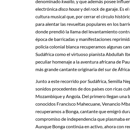
denominado
kwaito
, y que además posee influen
electrónica
disco house
y del
rock
de garaje. Es el
cultura musical que, por cerrar el círculo históri
para alentar las revueltas populares en los barr
donde prendió la llama del levantamiento contr
época de barricadas y manifestaciones reprimida
policía colonial blanca recuperamos algunas can
Sudáfrica como el virtuoso pianista Abdullah I
peculiar homenaje a la aventura africana de Pau
más grande cantante originaria del sur de África
Junto a este recorrido por Sudáfrica, Semilla N
sonidos procedentes de dos países con ricas cul
Mozambique y Angola. Del primero llegan una ba
conocidos Francisco Mahecuane, Venancio Mband
recuperamos a Bonga, cantante que emigró dura
compromiso de independencia que plasmaba en la
Aunque Bonga continúa en activo, ahora con rec