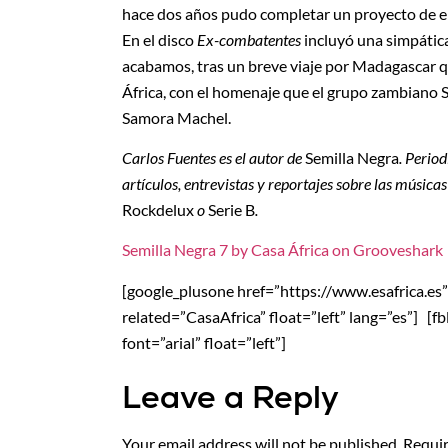
hace dos años pudo completar un proyecto de en
En el disco
Ex-combatentes
incluyó una simpátic
acabamos, tras un breve viaje por Madagascar q
África, con el homenaje que el grupo zambiano 
Samora Machel.
Carlos Fuentes es el autor de
Semilla Negra
. Perio
artículos, entrevistas y reportajes sobre las música
Rockdelux
o
Serie B
.
Semilla Negra 7 by Casa África on Grooveshark
[google_plusone href=”https://www.esafrica.es” si
related=”CasaAfrica” float=”left” lang=”es”] [f
font=”arial” float=”left”]
Leave a Reply
Your email address will not be published.
Requir