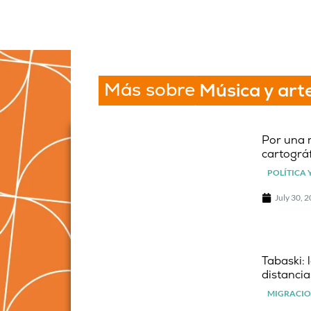
Más sobre
Música y art
Por una 
cartográf
POLÍTICA 
July 30, 
Tabaski: 
distancia
MIGRACIO