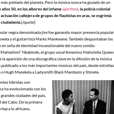
s más poblado del planeta. Pero la música nunca ha gozado de un
s años 50, en los albores del infame
apartheid
, la policía colonial
actuación callejera de grupos de flautistas en aras, se esgrimía
 ciudadanía.
[/quote]
popular negra denominada
jive
fue ganando mayor presencia popular
akwela y el guitarrista Marks Mankwane. También despuntaban las
n en seña de identidad incuestionable del nuevo sonido
“Mahlathini” Nkabinde, el grupo vocal femenino Mahotella Queen
la aparición de una discográfica clave en la difusión de la música
 publicado a los más importantes músicos del país, desde estrellas
a o Hugh Masekela a Ladysmith Black Mambazo y Stimela.
entes híbridas con
ica ha evolucionado con los
 grandes ciudades del país,
 del Cabo. De la primera
p hop
a lo africano,