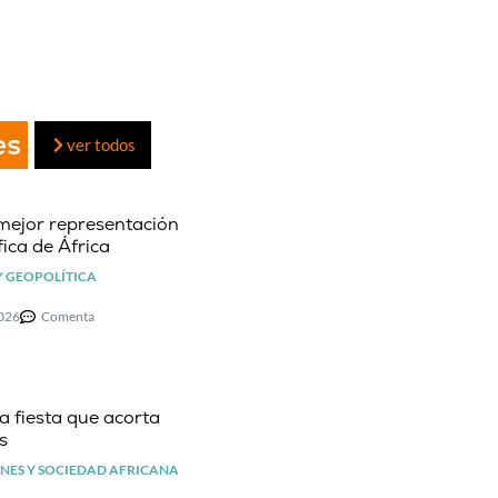
es
ver todos
mejor representación
ica de África
Y GEOPOLÍTICA
2026
Comenta
la fiesta que acorta
s
NES Y SOCIEDAD AFRICANA