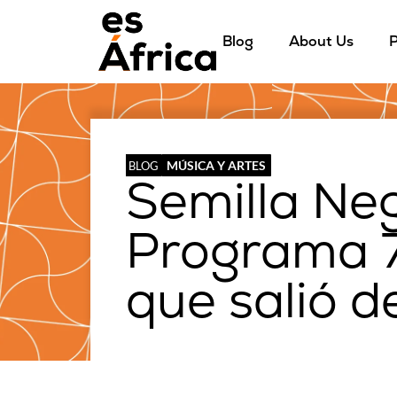
Blog
About Us
P
MÚSICA Y ARTES
BLOG
Semilla Ne
Programa 7
que salió d