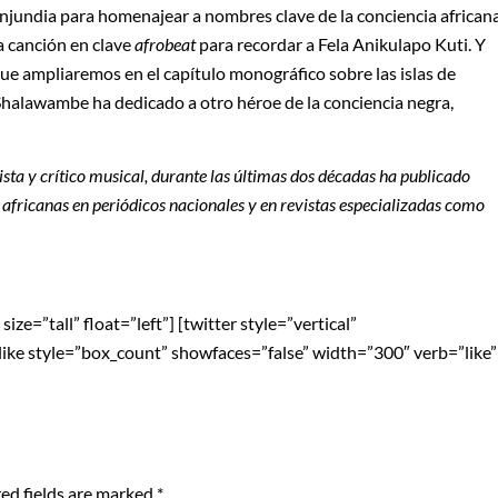
jundia para homenajear a nombres clave de la conciencia africana
a canción en clave
afrobeat
para recordar a Fela Anikulapo Kuti. Y
ue ampliaremos en el capítulo monográfico sobre las islas de
Shalawambe ha dedicado a otro héroe de la conciencia negra,
dista y crítico musical, durante las últimas dos décadas ha publicado
s africanas en periódicos nacionales y en
revistas especializadas como
ze=”tall” float=”left”] [twitter style=”vertical”
blike style=”box_count” showfaces=”false” width=”300″ verb=”like”
ed fields are marked
*