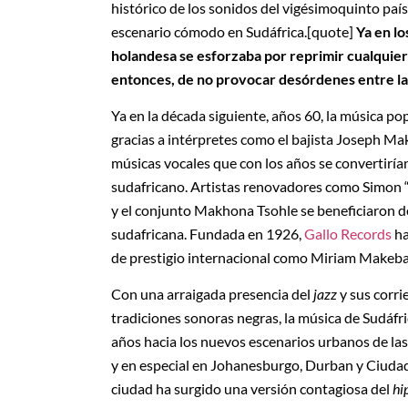
histórico de los sonidos del vigésimoquinto paí
escenario cómodo en Sudáfrica.[quote]
Ya en lo
holandesa se esforzaba por reprimir cualquier 
entonces, de no provocar desórdenes entre la
Ya en la década siguiente, años 60, la música 
gracias a intérpretes como el bajista Joseph M
músicas vocales que con los años se convertiría
sudafricano. Artistas renovadores como Simon 
y el conjunto Makhona Tsohle se beneficiaron de 
sudafricana. Fundada en 1926,
Gallo Records
ha
de prestigio internacional como Miriam Makeb
Con una arraigada presencia del
jazz
y sus corri
tradiciones sonoras negras, la música de Sudáfr
años hacia los nuevos escenarios urbanos de las
y en especial en Johanesburgo, Durban y Ciudad
ciudad ha surgido una versión contagiosa del
hi