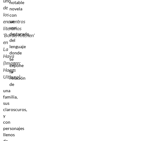
uno
notable
de
novela
los
con
encuentros
un
uso
literarios
destacado
'BorderKitchen'
del
en
lenguaje
La
donde
Haya
se
(Imagen:
expone
Haags
la
Uitburo).
relación
de
una
familia,
sus
claroscuros,
y
con
personajes
llenos
de