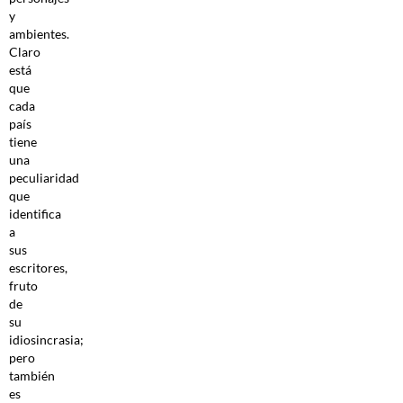
y
ambientes.
Claro
está
que
cada
país
tiene
una
peculiaridad
que
identifica
a
sus
escritores,
fruto
de
su
idiosincrasia;
pero
también
es