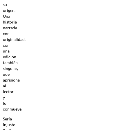
su
origen.
Una
historia
narrada
con
originalidad,
con
una
edición
también
singular,
que
aprisiona
al
lector
y
lo
conmueve.
Sería
injusto