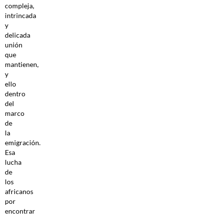
compleja,
intrincada
y
delicada
unión
que
mantienen,
y
ello
dentro
del
marco
de
la
emigración.
Esa
lucha
de
los
africanos
por
encontrar