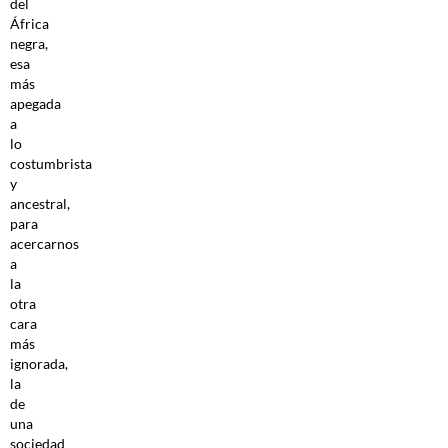
del
África
negra,
esa
más
apegada
a
lo
costumbrista
y
ancestral,
para
acercarnos
a
la
otra
cara
más
ignorada,
la
de
una
sociedad