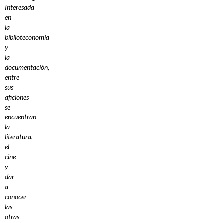
Interesada
en
la
biblioteconomía
y
la
documentación,
entre
sus
aficiones
se
encuentran
la
literatura,
el
cine
y
dar
a
conocer
las
otras