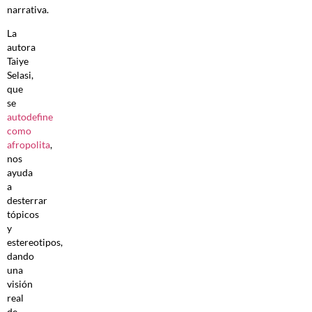
narrativa.
La
autora
Taiye
Selasi,
que
se
autodefine
como
afropolita
,
nos
ayuda
a
desterrar
tópicos
y
estereotipos,
dando
una
visión
real
de