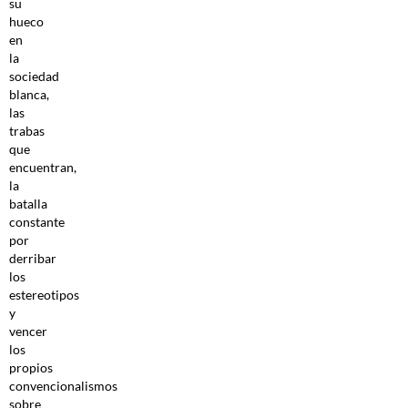
su
hueco
en
la
sociedad
blanca,
las
trabas
que
encuentran,
la
batalla
constante
por
derribar
los
estereotipos
y
vencer
los
propios
convencionalismos
sobre