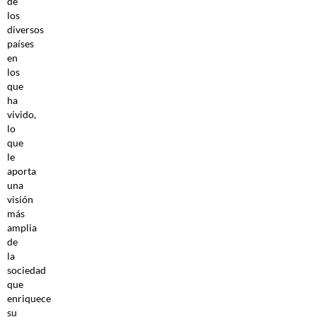
de
los
diversos
países
en
los
que
ha
vivido,
lo
que
le
aporta
una
visión
más
amplia
de
la
sociedad
que
enriquece
su