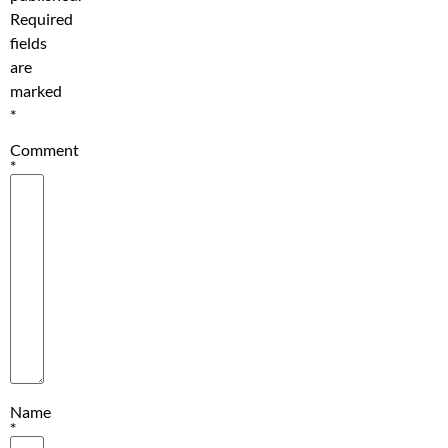
Required
fields
are
marked
*
Comment
*
Name
*