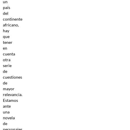
un
país
del
continente
africano,
hay
que
tener
en
cuenta
otra
serie
de
cuestiones
de
mayor
relevancia.
Estamos
ante
una
novela
de
personajes