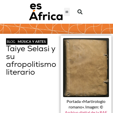
MÚSICA Y ARTES
BLOG
Taiye Selasi y
su
afropolitismo
literario
Portada «Martirologio
romano». Imagen: ©
Archivo digital de la RAE