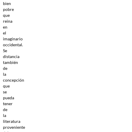
bien
pobre
que
reina
en
el
imaginario
occidental.
Se
distancia
también
de
la
concepción
que
se
pueda
tener
de
la
literatura
proveniente