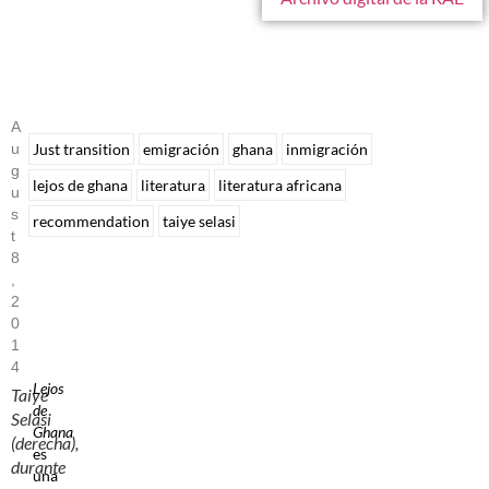
A
U
Just transition
emigración
ghana
inmigración
G
lejos de ghana
literatura
literatura africana
U
S
recommendation
taiye selasi
T
8
,
2
0
1
4
Lejos
Taiye
de
Selasi
Ghana
(derecha),
es
durante
una