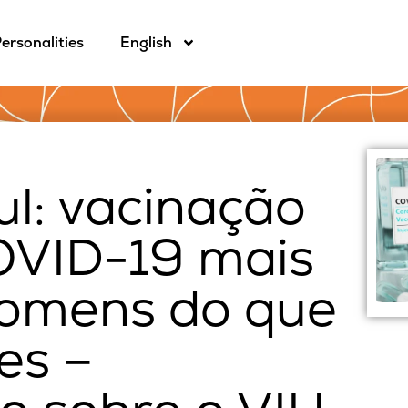
ersonalities
English
ul: vacinação
OVID-19 mais
homens do que
es –