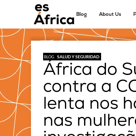
Blog
About Us
P
SALUD Y SEGURIDAD
BLOG
África do S
contra a C
lenta nos 
nas mulher