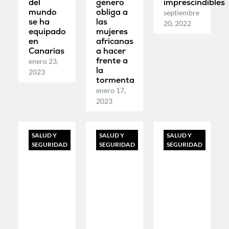
del
género
imprescindibles
mundo
obliga a
septiembre
se ha
las
20, 2022
equipado
mujeres
en
africanas
Canarias
a hacer
frente a
enero 23,
la
2023
tormenta
enero 17,
2023
SALUD Y
SALUD Y
SALUD Y
SEGURIDAD
SEGURIDAD
SEGURIDAD