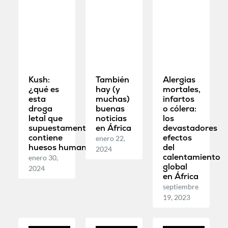
Kush:
También
Alergias
¿qué es
hay (y
mortales,
esta
muchas)
infartos
droga
buenas
o cólera:
letal que
noticias
los
supuestamente
en África
devastadores
contiene
efectos
enero 22,
huesos humanos?
del
2024
calentamiento
enero 30,
global
2024
en África
septiembre
19, 2023