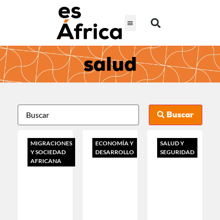
salud
Buscar
MIGRACIONES
ECONOMÍA Y
SALUD Y
Y SOCIEDAD
DESARROLLO
SEGURIDAD
AFRICANA