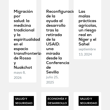
Migración
Reconfiguración
Las
por
de la
malas
salud: la
ayuda al
prácticas
medicina
desarrollo
agrícolas,
tradicional
tras la
un riesgo
y la
retirada
real en
espiritualidad
de la
Níger y el
en el
USAID:
Sahel
espacio
una
septiembre
transfronterizo
mirada
13, 2024
de Rosso
desde la
y
Conferencia
Nuakchot
de
Sevilla
mayo 8,
julio 25,
2026
2025
SALUD Y
ECONOMÍA Y
SALUD Y
SEGURIDAD
DESARROLLO
SEGURIDAD