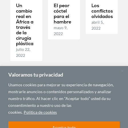
Un
El peor
Los
cambio
cóctel
conflictos
real en
para el
olvidados
África a
hambre
abril 5,
través
mayo 9,
2022
de la
2022
cirugía
plástica
julio 22,
2022
Valoramos tu privacidad
POLÍTICA Y
SALUD Y
CULTURA Y
GEOPOLÍTICA
SEGURIDAD
EDUCACIÓN
Usamos cookies para mejorar su experiencia de navegación,
mostrarle anuncios o contenidos personalizados y analizar
nuestro tráfico. Al hacer clic en “Aceptar todo” usted da su
consentimiento a nuestro uso de las
cookies.
Política de cookies
Aceptar todo