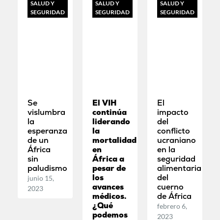
SALUD Y
SALUD Y
SALUD Y
SEGURIDAD
SEGURIDAD
SEGURIDAD
Se
El VIH
El
vislumbra
continúa
impacto
la
liderando
del
esperanza
la
conflicto
de un
mortalidad
ucraniano
África
en
en la
sin
África a
seguridad
paludismo
pesar de
alimentaria
los
del
junio 15,
avances
cuerno
2023
médicos.
de África
¿Qué
febrero 6,
podemos
2023