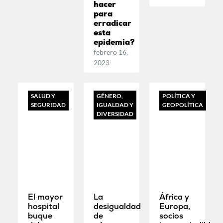
hacer
para
erradicar
esta
epidemia?
febrero 16,
2023
SALUD Y
GÉNERO,
POLÍTICA Y
SEGURIDAD
IGUALDAD Y
GEOPOLÍTICA
DIVERSIDAD
El mayor
La
África y
hospital
desigualdad
Europa,
buque
de
socios