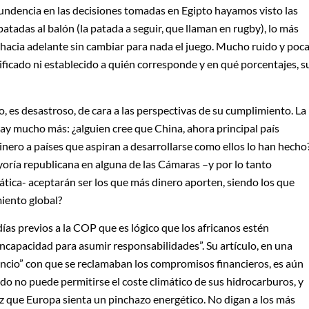
ndencia en las decisiones tomadas en Egipto hayamos visto las
tadas al balón (la patada a seguir, que llaman en rugby), lo más
 hacia adelante sin cambiar para nada el juego. Mucho ruido y poc
ificado ni establecido a quién corresponde y en qué porcentajes, s
, es desastroso, de cara a las perspectivas de su cumplimiento. La
ay mucho más: ¿alguien cree que China, ahora principal país
nero a países que aspiran a desarrollarse como ellos lo han hecho
oría republicana en alguna de las Cámaras –y por lo tanto
ática- aceptarán ser los que más dinero aporten, siendo los que
miento global?
 días previos a la COP que es lógico que los africanos estén
incapacidad para asumir responsabilidades”. Su artículo, en una
lencio” con que se reclamaban los compromisos financieros, es aún
do no puede permitirse el coste climático de sus hidrocarburos, y
z que Europa sienta un pinchazo energético. No digan a los más