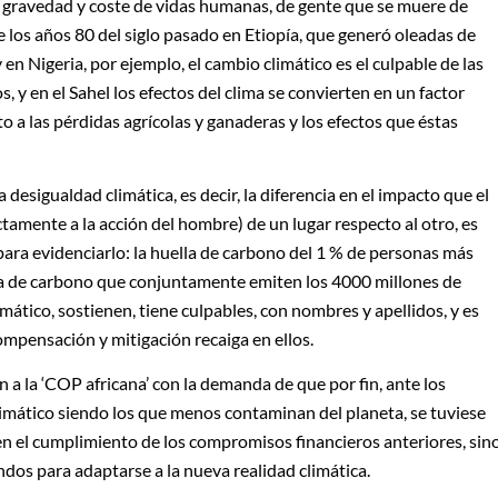
a gravedad y coste de vidas humanas, de gente que se muere de
 los años 80 del siglo pasado en Etiopía, que generó oleadas de
 en Nigeria, por ejemplo, el cambio climático es el culpable de las
 y en el Sahel los efectos del clima se convierten en un factor
nto a las pérdidas agrícolas y ganaderas y los efectos que éstas
esigualdad climática, es decir, la diferencia en el impacto que el
tamente a la acción del hombre) de un lugar respecto al otro, es
 para evidenciarlo: la huella de carbono del 1 % de personas más
lla de carbono que conjuntamente emiten los 4000 millones de
mático, sostienen, tiene culpables, con nombres y apellidos, y es
ompensación y mitigación recaiga en ellos.
n a la ‘COP africana’ con la demanda de que por fin, ante los
mático siendo los que menos contaminan del planeta, se tuviese
 en el cumplimiento de los compromisos financieros anteriores, sin
ndos para adaptarse a la nueva realidad climática.