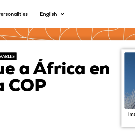
ersonalities
English
OVABLES
ue a África en
a COP
Im