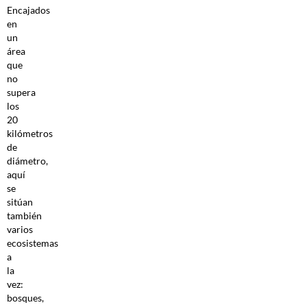
Encajados
en
un
área
que
no
supera
los
20
kilómetros
de
diámetro,
aquí
se
sitúan
también
varios
ecosistemas
a
la
vez:
bosques,