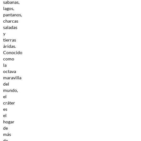
sabanas,
lagos,
pantanos,
charcas
saladas
y
tierras
áridas.
Conocido
como
la
octava
maravilla
del
mundo,
el
cráter
es
el
hogar
de
más
de