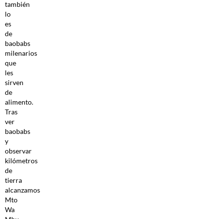
también
lo
es
de
baobabs
milenarios
que
les
sirven
de
alimento.
Tras
ver
baobabs
y
observar
kilómetros
de
tierra
alcanzamos
Mto
Wa