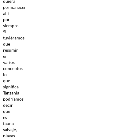
quiera
permanecer
allí
por
siempre.
Si
tuviéramos
que
resumir
en
varios
conceptos
lo
que
significa
Tanzania
podríamos
decir
que
es
fauna
salvaje,
playas