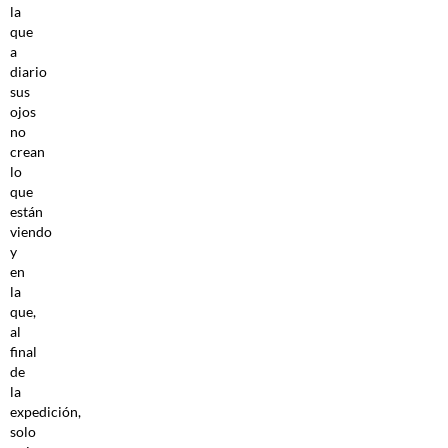
la
que
a
diario
sus
ojos
no
crean
lo
que
están
viendo
y
en
la
que,
al
final
de
la
expedición,
solo