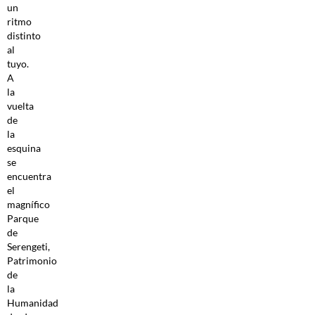
un
ritmo
distinto
al
tuyo.
A
la
vuelta
de
la
esquina
se
encuentra
el
magnífico
Parque
de
Serengeti,
Patrimonio
de
la
Humanidad