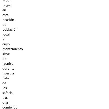
Mbu,
hogar
en
esta
ocasión
de
población
local
y
cuyo
asentamiento
sirve
de
respiro
durante
nuestra
ruta
de
los
safaris,
tras
días
comiendo