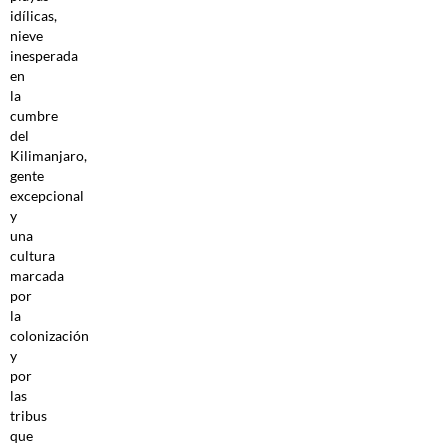
idílicas,
nieve
inesperada
en
la
cumbre
del
Kilimanjaro,
gente
excepcional
y
una
cultura
marcada
por
la
colonización
y
por
las
tribus
que