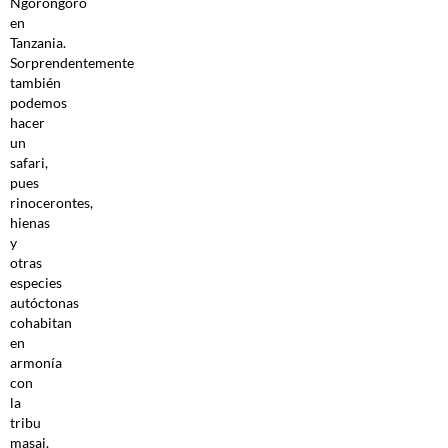
Ngorongoro
en
Tanzania.
Sorprendentemente
también
podemos
hacer
un
safari,
pues
rinocerontes,
hienas
y
otras
especies
autóctonas
cohabitan
en
armonía
con
la
tribu
masai.