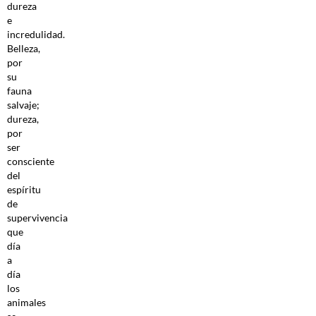
dureza
e
incredulidad.
Belleza,
por
su
fauna
salvaje;
dureza,
por
ser
consciente
del
espíritu
de
supervivencia
que
día
a
día
los
animales