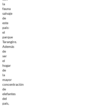
la
fauna
salvaje
de
este
país:
el
parque
Tarangire.
Además
de
ser
el
hogar
de
la
mayor
concentración
de
elefantes
del
país,