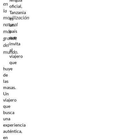
en
oficial,
la
Tanzania
movilización
es
natural
un
más
país
que
grande
invita
del
al
mundo.
viajero
que
huye
de
las
masas.
Un
viajero
que
busca
una
experiencia
auténtica,
en