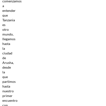
comenzamos
a
entender
que
Tanzania
es
otro
mundo,
llegamos
hasta
la
ciudad
de
Arusha,
desde
la
que
partimos
hasta
nuestro
primer
encuentro
con