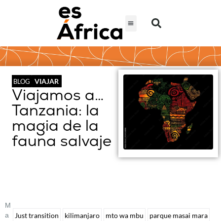
VIAJAR
BLOG
Viajamos a…
Tanzania: la
magia de la
fauna salvaje
M
A
Just transition
kilimanjaro
mto wa mbu
parque masai mara