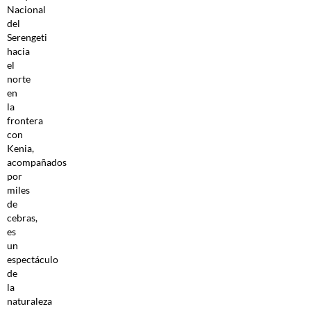
Nacional
del
Serengeti
hacia
el
norte
en
la
fron
tera
con
Kenia,
acompañados
por
miles
de
cebras,
es
un
espectáculo
de
la
naturaleza