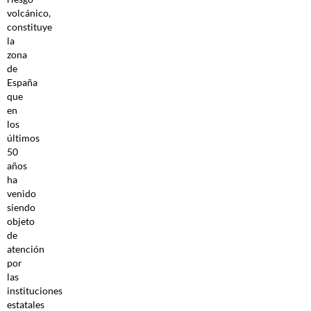
volcánico,
constituye
la
zona
de
España
que
en
los
últimos
50
años
ha
venido
siendo
objeto
de
atención
por
las
instituciones
estatales