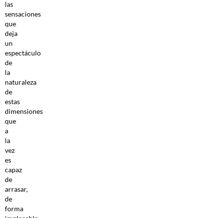
las
sensaciones
que
deja
un
espectáculo
de
la
naturaleza
de
estas
dimensiones
que
a
la
vez
es
capaz
de
arrasar,
de
forma