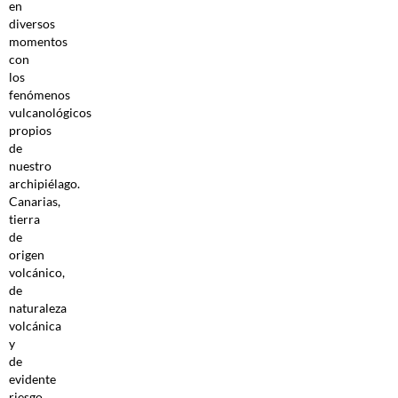
en
diversos
momentos
con
los
fenómenos
vulcanológicos
propios
de
nuestro
archipiélago.
Canarias,
tierra
de
origen
volcánico,
de
naturaleza
volcánica
y
de
evidente
riesgo