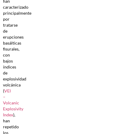
han
caracterizado
principalmente
por
tratarse
de
erupciones
basálticas
fisurales,
con
bajos
índices
de
explosividad
volcánica
(
VEI
–
Volcanic
Explosivity
Index
),
han
repetido
los