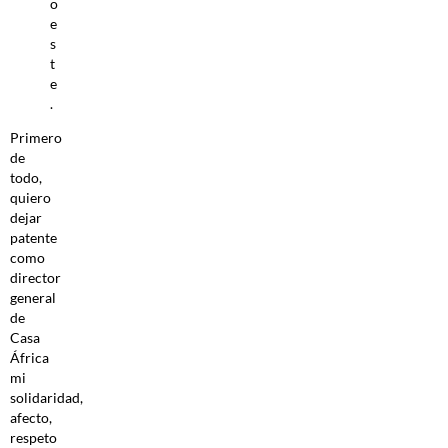
o
e
s
t
e
.
Primero
de
todo,
quiero
dejar
patente
como
director
general
de
Casa
África
mi
solidaridad,
afecto,
respeto