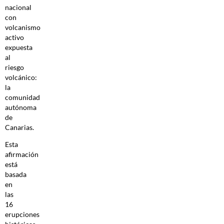
nacional
con
volcanismo
activo
expuesta
al
riesgo
volcánico:
la
comunidad
autónoma
de
Canarias.
Esta
afirmación
está
basada
en
las
16
erupciones