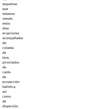
esquemas
que
estamos
viendo
estos
días:
erupciones
acompañadas
de
coladas
de
lava,
piroclastos
de
caída
de
proyección
balística,
así
como
de
dispersión