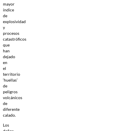
mayor
índice
de
explosividad
y
procesos
catastróficos
que
han
dejado
en
el
territorio
‘huellas’
de
peligros
volcánicos
de
diferente
calado.
Los
daños