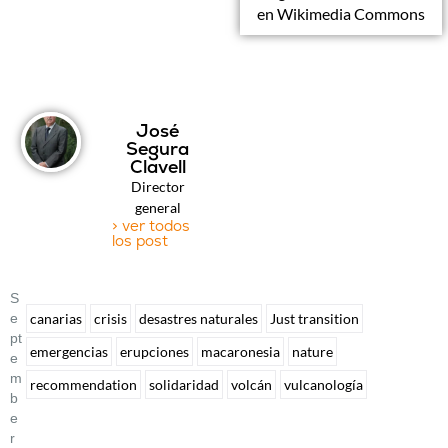
en Wikimedia Commons
José
Segura
Clavell
Director
general
> ver todos
los post
S
E
canarias
crisis
desastres naturales
Just transition
Pt
emergencias
erupciones
macaronesia
nature
E
M
recommendation
solidaridad
volcán
vulcanología
B
E
R