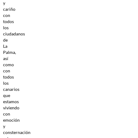
y
cariño
con
todos
los
ciudadanos
de
La
Palma,
así
como
con
todos
los
canarios
que
estamos
viviendo
con
emoción
y
consternación