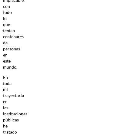
implacable,
con
todo
lo
que
tenían
centenares
de
personas
en
este
mundo.
En
toda
mi
trayectoria
en
las
instituciones
públicas
he
tratado