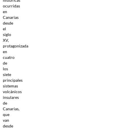
históricas
ocurridas
en
Canarias
desde
el
siglo
XV,
protagonizada
en
cuatro
de
los
siete
principales
sistemas
volcánicos
insulares
de
Canarias,
que
van
desde