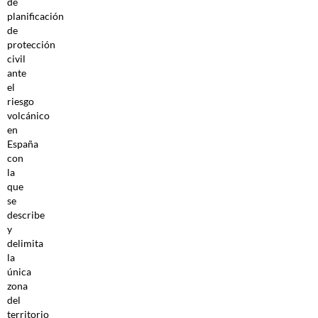
de
planificación
de
protección
civil
ante
el
riesgo
volcánico
en
España
con
la
que
se
describe
y
delimita
la
única
zona
del
territorio