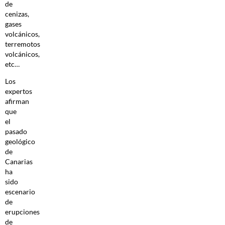
de
cenizas,
gases
volcánicos,
terremotos
volcánicos,
etc…
Los
expertos
afirman
que
el
pasado
geológico
de
Canarias
ha
sido
escenario
de
erupciones
de