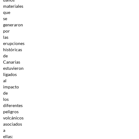
materiales
que
se
generaron
por
las
erupciones
históricas
de
Canarias
estuvieron
ligados
al
impacto
de
los
diferentes
peligros
volcánicos
asociados
a
ellas: