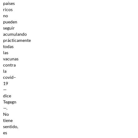
países
ricos
no
pueden
seguir
acumulando
prácticamente
todas
las
vacunas
contra
la
covid–
19
—
dice
Tegegn
—.
No
tiene
sentido,
es