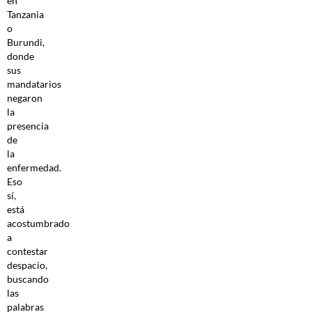
en
Tanzania
o
Burundi,
donde
sus
mandatarios
negaron
la
presencia
de
la
enfermedad.
Eso
sí,
está
acostumbrado
a
contestar
despacio,
buscando
las
palabras