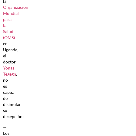
la
Organización
Mundial
para
la
Salud
(OMS)
en
Uganda,
el
doctor
Yonas
Tegegn
,
no
es
capaz
de
disimular
su
decepción:
—
Los