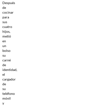
Después
de
cocinar
para
sus
cuatro
hijos,
metió
en
un
bolso
su
carné
de
identidad,
el
cargador
de
su
teléfono
móvil
y