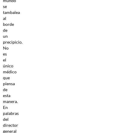
mundo
se
tambalea
al
borde
de
un
precipicio.
No
es
el
único
médico
que
piensa
de
esta
manera.
En
palabras
del
director
general