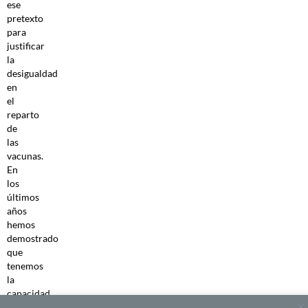
ese
pretexto
para
justificar
la
desigualdad
en
el
reparto
de
las
vacunas.
En
los
últimos
años
hemos
demostrado
que
tenemos
la
capacidad
de