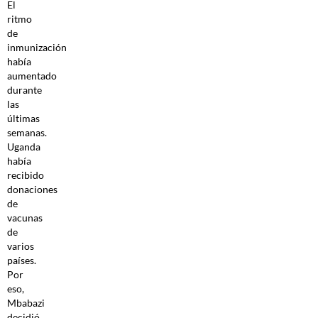
El
ritmo
de
inmunización
había
aumentado
durante
las
últimas
semanas.
Uganda
había
recibido
donaciones
de
vacunas
de
varios
países.
Por
eso,
Mbabazi
decidió