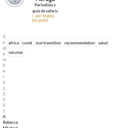
Periodista y
guía de safaris
> ver todos
los post
S
E
africa
covid
Just transition
recommendation
salud
Pt
vacunas
E
M
B
E
R
2
1,
2
0
2
1
A
Rebecca
Mbabazi