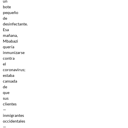
un
bote
pequeño
de
desinfectante.
Esa
mañana,
Mbabazi
quería
inmunizarse
contra
el
coronavirus;
estaba
cansada
de
que
sus
clientes
—
inmigrantes
occidentales
—