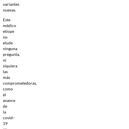
variantes
nuevas.
Este
médico
etíope
no
elude
ninguna
pregunta,
ni
siquiera
las
más
comprometedoras,
como
el
avance
de
la
covid–
19