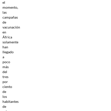
el
momento,
las
campañas
de
vacunación
en
África
solamente
han
llegado
a
poco
más
del
tres
por
ciento
de
los
habitantes
de