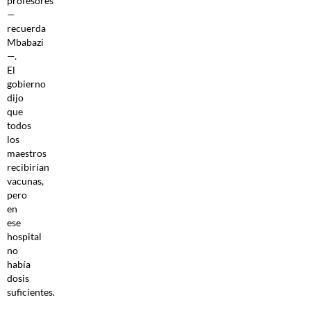
profesores
—
recuerda
Mbabazi
—.
El
gobierno
dijo
que
todos
los
maestros
recibirían
vacunas,
pero
en
ese
hospital
no
había
dosis
suficientes.