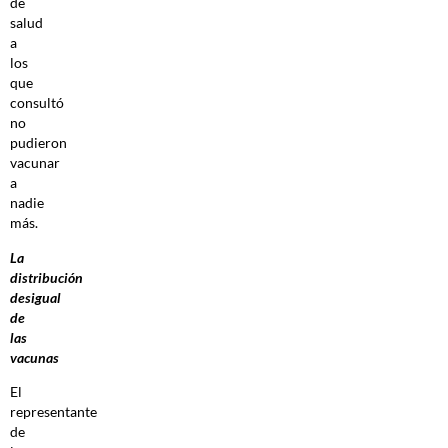
de
salud
a
los
que
consultó
no
pudieron
vacunar
a
nadie
más.
La
distribución
desigual
de
las
vacunas
El
representante
de