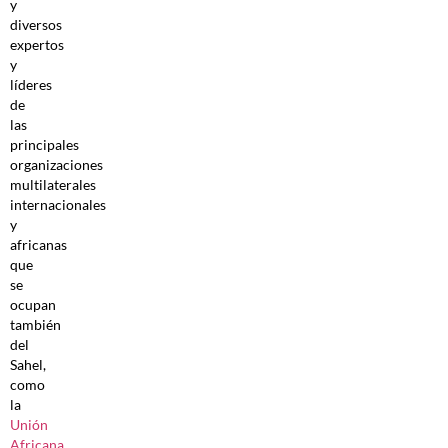
y
diversos
expertos
y
líderes
de
las
principales
organizaciones
multilaterales
internacionales
y
africanas
que
se
ocupan
también
del
Sahel,
como
la
Unión
Africana
,