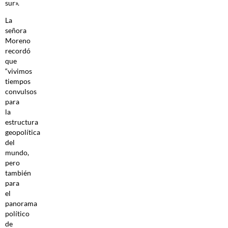
sur».
La
señora
Moreno
recordó
que
“vivimos
tiempos
convulsos
para
la
estructura
geopolítica
del
mundo,
pero
también
para
el
panorama
político
de