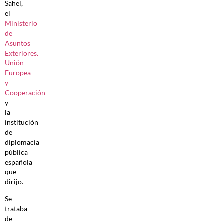
Sahel,
el
Ministerio
de
Asuntos
Exteriores,
Unión
Europea
y
Cooperación
y
la
institución
de
diplomacia
pública
española
que
dirijo.
Se
trataba
de