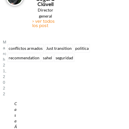
Clavell
Director
general
> ver todos
los post
M
A
conflictos armados
Just transition
politica
Rc
recommendation
sahel
seguridad
H
2
1,
2
0
2
2
C
a
s
a
Á