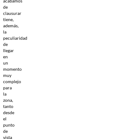
acabamos
de
clausurar
tiene,
además,
la
peculiaridad
de
llegar
en
un
momento
muy
complejo
para
la
zona,
tanto
desde
el
punto
de
vista