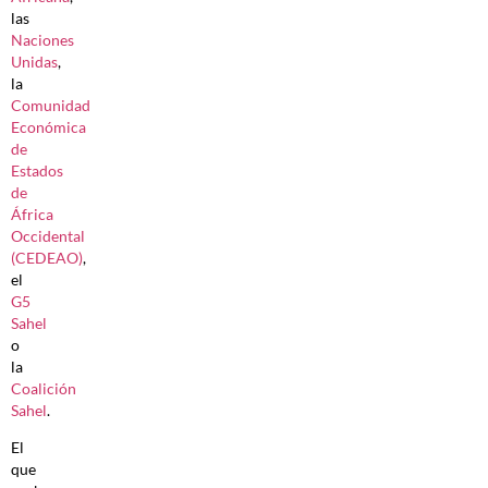
las
Naciones
Unidas
,
la
Comunidad
Económica
de
Estados
de
África
Occidental
(CEDEAO)
,
el
G5
Sahel
o
la
Coalición
Sahel
.
El
que