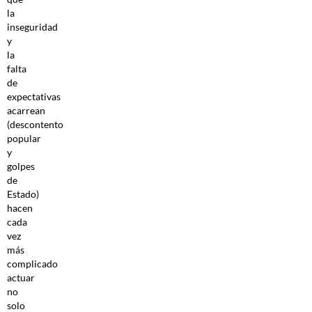
la
inseguridad
y
la
falta
de
expectativas
acarrean
(descontento
popular
y
golpes
de
Estado)
hacen
cada
vez
más
complicado
actuar
no
solo