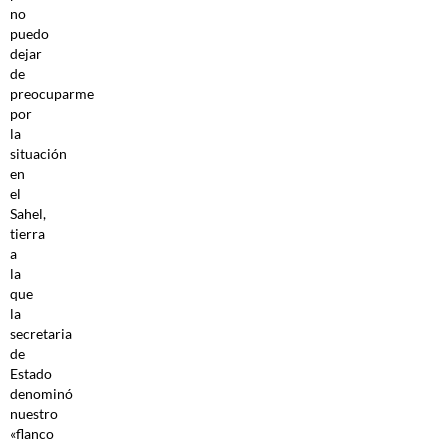
no
puedo
dejar
de
preocuparme
por
la
situación
en
el
Sahel,
tierra
a
la
que
la
secretaria
de
Estado
denominó
nuestro
«flanco