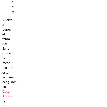
i
ó
n
Vuelvo
a
poner
el
tema
del
Sahel
sobre
la
mesa
porque
esta
semana
acogimos,
en
Casa
África
,
la
X