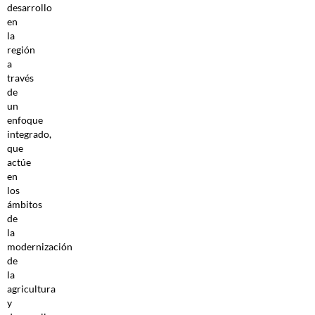
desarrollo
en
la
región
a
través
de
un
enfoque
integrado,
que
actúe
en
los
ámbitos
de
la
modernización
de
la
agricultura
y