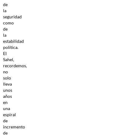
de
la
seguridad
como
de
la
estabilidad
política.
El
Sahel,
recordemos,
no
solo
lleva
unos
años
en
una
espiral
de
incremento
de