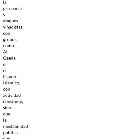
la
presencia
y
ataques
yihadistas,
con
grupos
como
Al
Qaeda
o
el
Estado
Islámico,
con
actividad
constante,
sino
que
la
inestabilidad
política
que