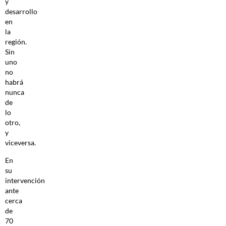
y
desarrollo
en
la
región.
Sin
uno
no
habrá
nunca
de
lo
otro,
y
viceversa.
En
su
intervención
ante
cerca
de
70