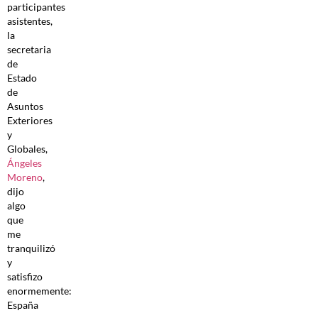
participantes
asistentes,
la
secretaria
de
Estado
de
Asuntos
Exteriores
y
Globales,
Ángeles
Moreno
,
dijo
algo
que
me
tranquilizó
y
satisfizo
enormemente:
España