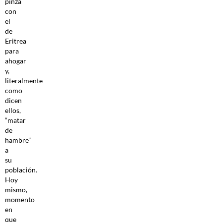
pinza
con
el
de
Eritrea
para
ahogar
y,
literalmente
como
dicen
ellos,
“matar
de
hambre”
a
su
población.
Hoy
mismo,
momento
en
que