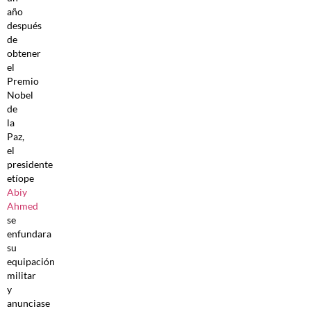
año
después
de
obtener
el
Premio
Nobel
de
la
Paz,
el
presidente
etíope
Abiy
Ahmed
se
enfundara
su
equipación
militar
y
anunciase