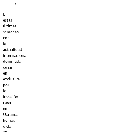
l
En
estas
últimas
semanas,
con
la
actualidad
internacional
dominada
cuasi
en
exclusiva
por
la
invasión
rusa
en
Ucrania,
hemos
oído
en