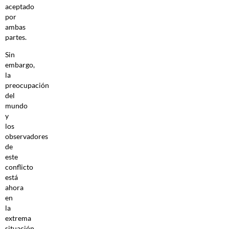
aceptado
por
ambas
partes.
Sin
embargo,
la
preocupación
del
mundo
y
los
observadores
de
este
conflicto
está
ahora
en
la
extrema
situación