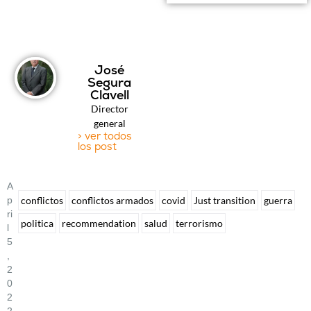
José
Segura
Clavell
Director
general
> ver todos
los post
A
P
conflictos
conflictos armados
covid
Just transition
guerra
Ri
politica
recommendation
salud
terrorismo
L
5
,
2
0
2
2