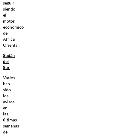
seguir
siendo
el
motor
económico
de
África
Oriental.
Sudán
del
Sur
Varios
han
sido
los
avisos
en
las
últimas
semanas
de