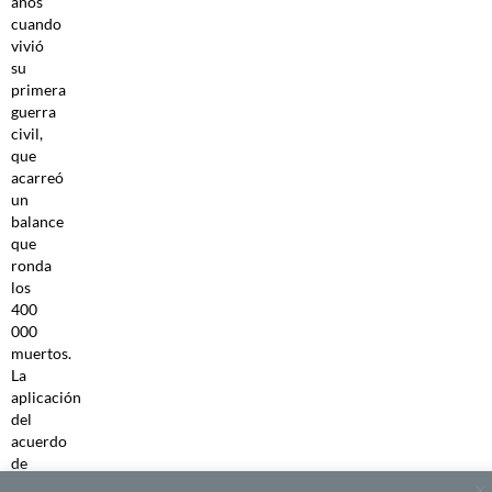
años
cuando
vivió
su
primera
guerra
civil,
que
acarreó
un
balance
que
ronda
los
400
000
muertos.
La
aplicación
del
acuerdo
de
paz