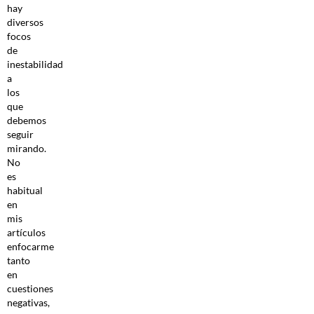
hay
diversos
focos
de
inestabilidad
a
los
que
debemos
seguir
mirando.
No
es
habitual
en
mis
artículos
enfocarme
tanto
en
cuestiones
negativas,