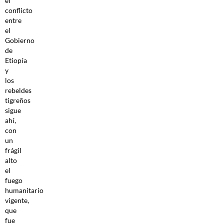
el
conflicto
entre
el
Gobierno
de
Etiopía
y
los
rebeldes
tigreños
sigue
ahí,
con
un
frágil
alto
el
fuego
humanitario
vigente,
que
fue