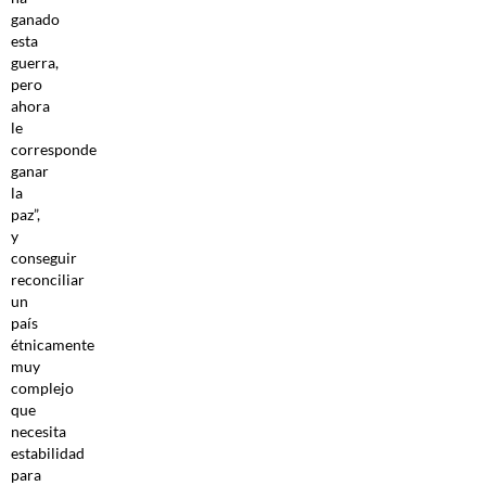
ganado
esta
guerra,
pero
ahora
le
corresponde
ganar
la
paz”,
y
conseguir
reconciliar
un
país
étnicamente
muy
complejo
que
necesita
estabilidad
para