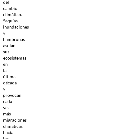
del
cambio
climático.
Sequías,
inundaciones
y
hambrunas
asolan
sus
ecosistemas
en
la
última
década
y
provocan
cada
vez
más
migraciones
climáticas
hacia
los