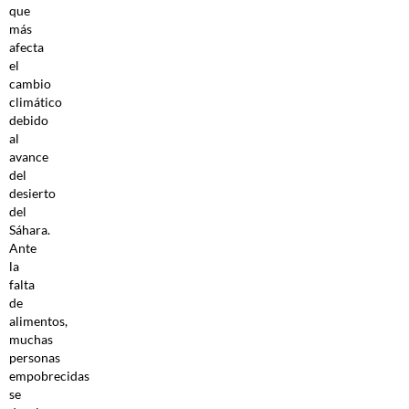
que
más
afecta
el
cambio
climático
debido
al
avance
del
desierto
del
Sáhara.
Ante
la
falta
de
alimentos,
muchas
personas
empobrecidas
se