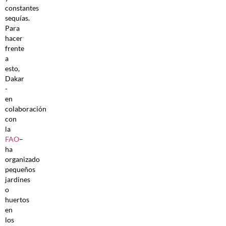
constantes
sequías.
Para
hacer
frente
a
esto,
Dakar
-
en
colaboración
con
la
FAO
–
ha
organizado
pequeños
jardines
o
huertos
en
los