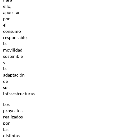
ello,
apuestan
por
el
consumo
responsable,
la
movilidad
sostenible
y
la
adaptación
de
sus
infraestructuras.
Los
proyectos
realizados
por
las
distintas