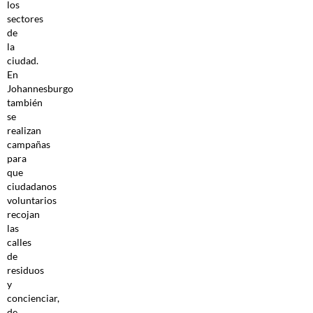
los
sectores
de
la
ciudad.
En
Johannesburgo
también
se
realizan
campañas
para
que
ciudadanos
voluntarios
recojan
las
calles
de
residuos
y
concienciar,
de