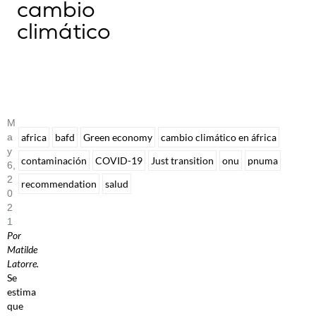
cambio
climático
M
A
africa
bafd
Green economy
cambio climático en áfrica
Y
contaminación
COVID-19
Just transition
onu
pnuma
6,
2
recommendation
salud
0
2
1
Por
Matilde
Latorre.
Se
estima
que