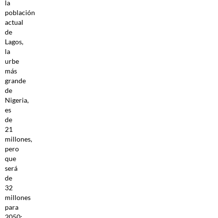
la
población
actual
de
Lagos,
la
urbe
más
grande
de
Nigeria,
es
de
21
millones,
pero
que
será
de
32
millones
para
2050;