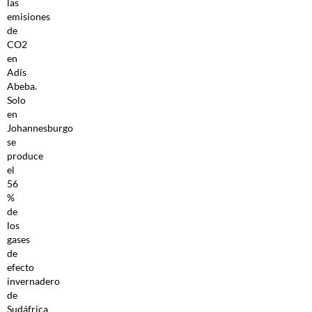
las
emisiones
de
CO2
en
Adís
Abeba.
Solo
en
Johannesburgo
se
produce
el
56
%
de
los
gases
de
efecto
invernadero
de
Sudáfrica