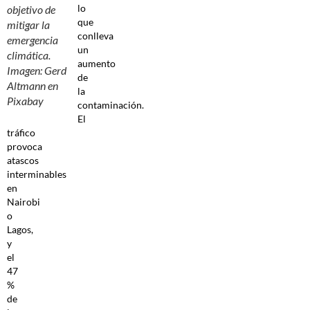
lo
objetivo de
que
mitigar la
conlleva
emergencia
un
climática.
aumento
Imagen: Gerd
de
Altmann en
la
Pixabay
contaminación.
El
tráfico
provoca
atascos
interminables
en
Nairobi
o
Lagos,
y
el
47
%
de