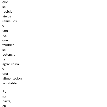
que
se
reciclan
viejos
utensilios
y
con
los
que
también
se
potencia
la
agricultura
y
una
alimentación
saludable.
Por
su
parte,
en