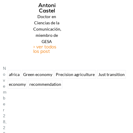
Antoni
Castel
Doctor en
Ciencias de la
Comunicación,
miembro de
GESA
> ver todos
los post
N
O
africa
Green economy
Precision agriculture
Just transition
V
economy
recommendation
E
M
B
E
R
2
8,
2