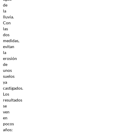
de
la
lluvia.
Con
las
dos
medidas,
evitan
la
erosión
de
unos
suelos
ya
castigados.
Los
resultados
se
ven
en
pocos
años: