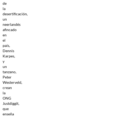
de
la
desertificación,
un
neerlandés
afincado
en
el
país,
Dennis
Karpes,
y
un
tanzano,
Peter
Westerveld,
crean
la
ONG
Justdiggit,
que
enseña