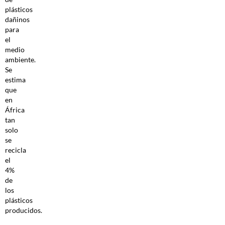
plásticos
dañinos
para
el
medio
ambiente.
Se
estima
que
en
África
tan
solo
se
recicla
el
4%
de
los
plásticos
producidos.