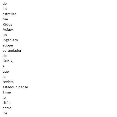
de
las
estrellas
fue
Kidus
Asfaw,
un
ingeniero
etíope
cofundador
de
Kubik,
al
que
la
revista
estadounidense
Time
lo
sitúa
entre
los