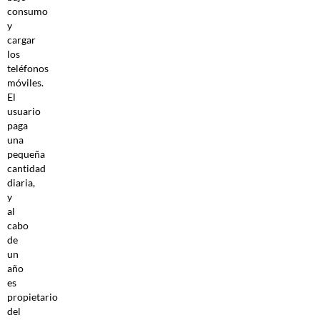
consumo
y
cargar
los
teléfonos
móviles.
El
usuario
paga
una
pequeña
cantidad
diaria,
y
al
cabo
de
un
año
es
propietario
del