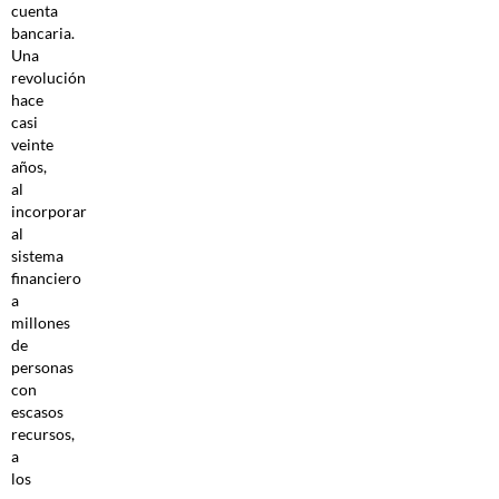
cuenta
bancaria.
Una
revolución
hace
casi
veinte
años,
al
incorporar
al
sistema
financiero
a
millones
de
personas
con
escasos
recursos,
a
los