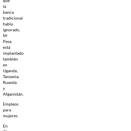
que
la
banca
tradicional
había
ignorado.
M-
Pesa
está
implantado
también
en
Uganda,
Tanzania,
Ruanda
y
Afganistán.
Empleos
para
mujeres
En