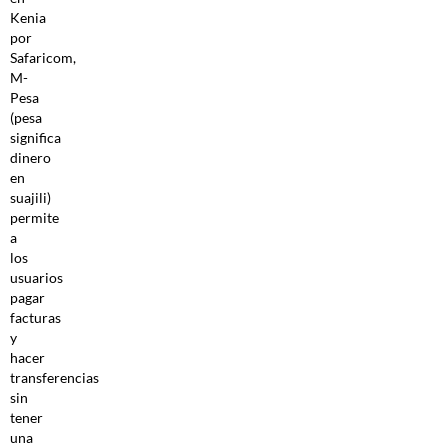
Kenia
por
Safaricom,
M-
Pesa
(pesa
significa
dinero
en
suajili)
permite
a
los
usuarios
pagar
facturas
y
hacer
transferencias
sin
tener
una