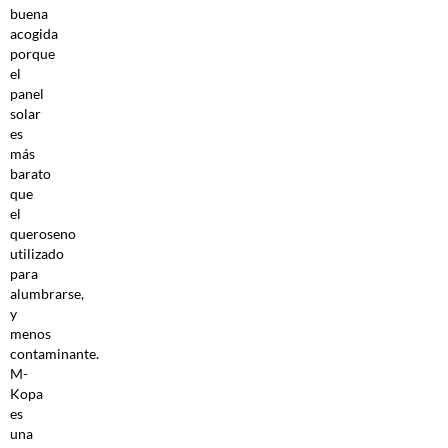
buena
acogida
porque
el
panel
solar
es
más
barato
que
el
queroseno
utilizado
para
alumbrarse,
y
menos
contaminante.
M-
Kopa
es
una