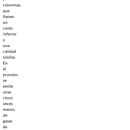
columnas,
que
tienen
un
costo
inferior
y
una
calidad
similar.
En
el
proceso,
se
emite
unas
cinco
veces
menos
de
gases
de