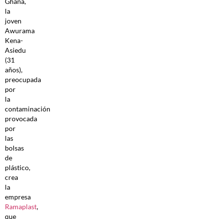
Ghana,
la
joven
Awurama
Kena-
Asiedu
(31
años),
preocupada
por
la
contaminación
provocada
por
las
bolsas
de
plástico,
crea
la
empresa
Ramaplast
,
que