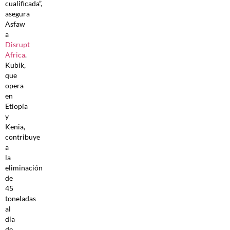
cualificada”,
asegura
Asfaw
a
Disrupt
Africa
.
Kubik,
que
opera
en
Etiopía
y
Kenia,
contribuye
a
la
eliminación
de
45
toneladas
al
día
de