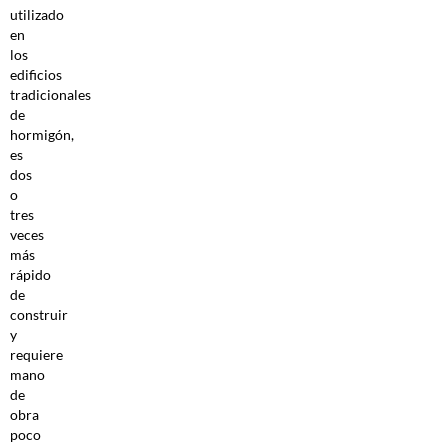
utilizado
en
los
edificios
tradicionales
de
hormigón,
es
dos
o
tres
veces
más
rápido
de
construir
y
requiere
mano
de
obra
poco