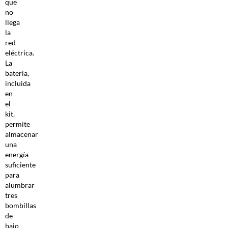
que
no
llega
la
red
eléctrica.
La
batería,
incluida
en
el
kit,
permite
almacenar
una
energía
suficiente
para
alumbrar
tres
bombillas
de
bajo