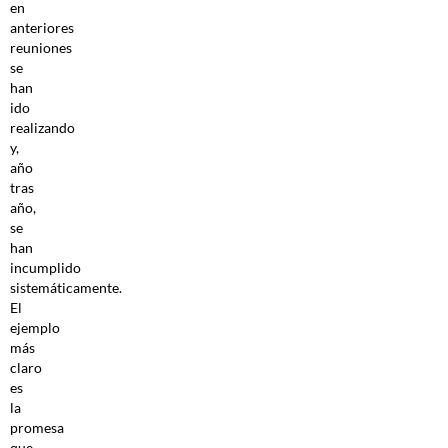
en
anteriores
reuniones
se
han
ido
realizando
y,
año
tras
año,
se
han
incumplido
sistemáticamente.
El
ejemplo
más
claro
es
la
promesa
que