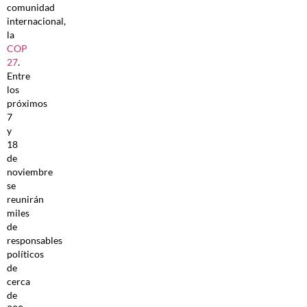
comunidad
internacional,
la
COP
27
.
Entre
los
próximos
7
y
18
de
noviembre
se
reunirán
miles
de
responsables
políticos
de
cerca
de