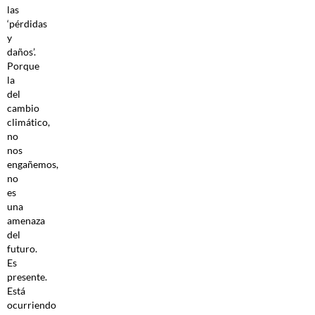
las
‘pérdidas
y
daños’.
Porque
la
del
cambio
climático,
no
nos
engañemos,
no
es
una
amenaza
del
futuro.
Es
presente.
Está
ocurriendo