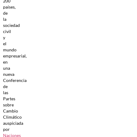
200
países,
de
la
sociedad
civil
y
el
mundo
empresarial,
en
una
nueva
Conferencia
de
las
Partes
sobre
Cambio
Climático
auspiciada
por
Naciones