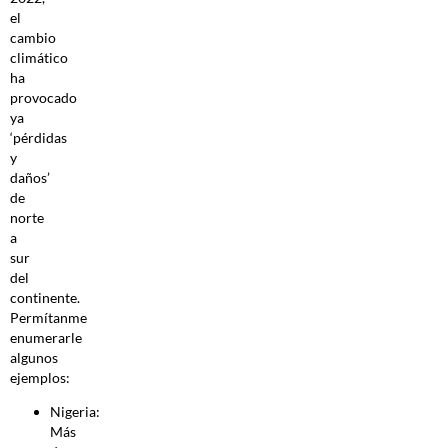
el
cambio
climático
ha
provocado
ya
‘pérdidas
y
daños’
de
norte
a
sur
del
continente.
Permítanme
enumerarle
algunos
ejemplos:
Nigeria:
Más