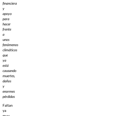
financiera
y
apoyo
para
hacer
frente
a
unos
fenómenos
climáticos
que
ya
está
causando
muertes,
daños
y
enormes
pérdidas
Faltan
ya
muy