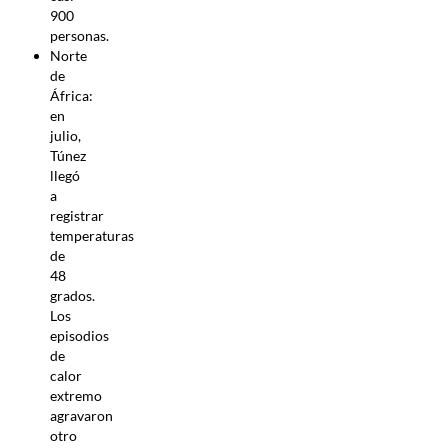
900
personas.
Norte
de
África:
en
julio,
Túnez
llegó
a
registrar
temperaturas
de
48
grados.
Los
episodios
de
calor
extremo
agravaron
otro