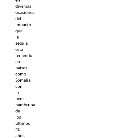
diversas
ocasiones
del
impacto
que
la
sequía
está
teniendo
en
países
como
Somalia,
con
la
peor
hambruna
de
los
últimos
40
años,