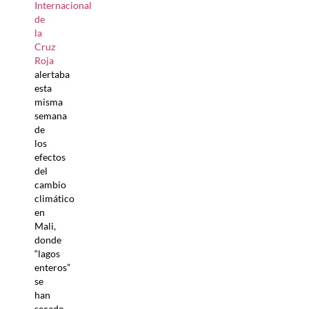
Internacional
de
la
Cruz
Roja
alertaba
esta
misma
semana
de
los
efectos
del
cambio
climático
en
Mali,
donde
“lagos
enteros”
se
han
secado