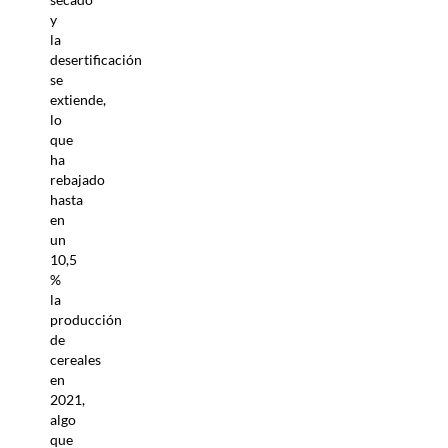
y
la
desertificación
se
extiende,
lo
que
ha
rebajado
hasta
en
un
10,5
%
la
producción
de
cereales
en
2021,
algo
que