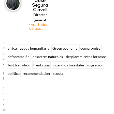
José
Segura
Clavell
Director
general
> ver todos
los post
O
Ct
africa
ayuda humanitaria
Green economy
compromiso
O
deforestación
desastres naturales
desplazamientos forzosos
B
E
Just transition
hambruna
incendios forestales
migración
R
politica
recommendation
sequía
3
1
,
2
0
2
2
En