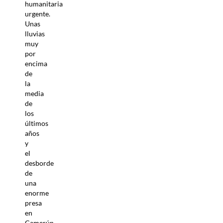
humanitaria
urgente.
Unas
lluvias
muy
por
encima
de
la
media
de
los
últimos
años
y
el
desborde
de
una
enorme
presa
en
Camerún