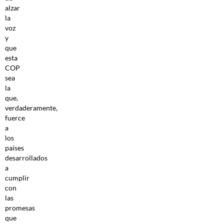
alzar
la
voz
y
que
esta
COP
sea
la
que,
verdaderamente,
fuerce
a
los
países
desarrollados
a
cumplir
con
las
promesas
que