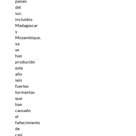
países
del
sur,
incluidos
Madagascar
y
Mozambique,
ya
se
han
producido
este
año
seis
fuertes
tormentas
que
han
causado
el
fallecimiento
de
casi