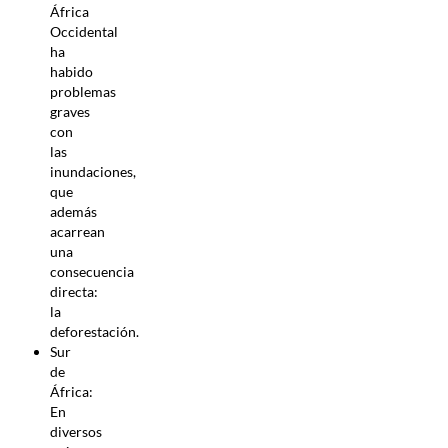
África
Occidental
ha
habido
problemas
graves
con
las
inundaciones,
que
además
acarrean
una
consecuencia
directa:
la
deforestación.
Sur
de
África:
En
diversos