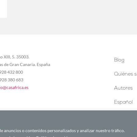
o XIII, 5. 35003.
Blog
as de Gran Canaria. España
 928 432 800
Quiénes 
 928 380 683
fo@casafrica.es
Autores
Español
 anuncios o contenidos personalizados y analizar nuestro tráfico.