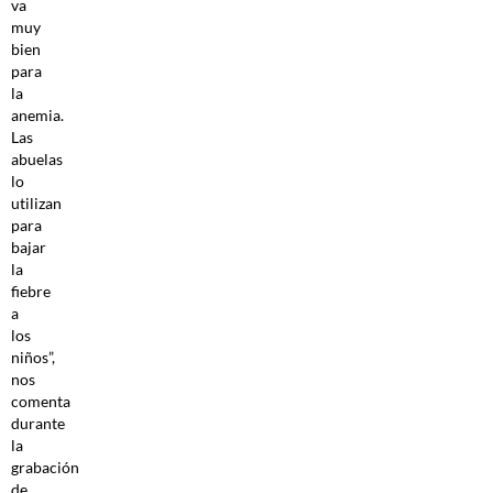
va
muy
bien
para
la
anemia.
Las
abuelas
lo
utilizan
para
bajar
la
fiebre
a
los
niños”,
nos
comenta
durante
la
grabación
de