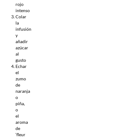
rojo
intenso
Colar
la
infusión
y
añadir
azúcar
al
gusto
Echar
el
zumo
de
naranja
o
piña,
o
el
aroma
de
‘fleur