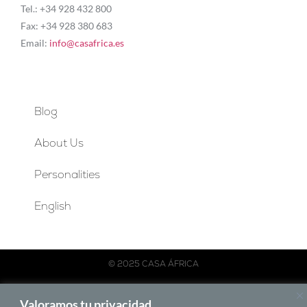
Tel.: +34 928 432 800
Fax: +34 928 380 683
Email:
info@casafrica.es
Blog
About Us
Personalities
English
© 2025 CASA ÁFRICA
Español
English
Français
Português
Valoramos tu privacidad