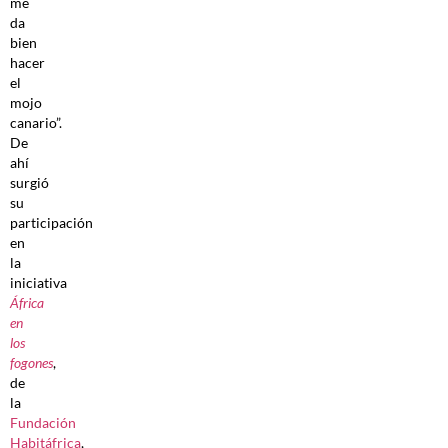
me
da
bien
hacer
el
mojo
canario”.
De
ahí
surgió
su
participación
en
la
iniciativa
África
en
los
fogones
,
de
la
Fundación
Habitáfrica
,