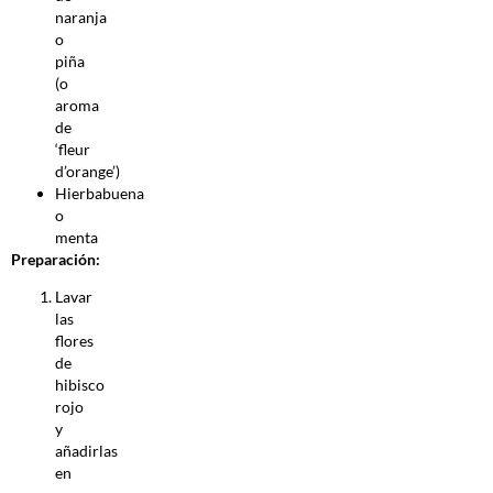
naranja
o
piña
(o
aroma
de
‘fleur
d’orange’)
Hierbabuena
o
menta
Preparación:
Lavar
las
flores
de
hibisco
rojo
y
añadirlas
en