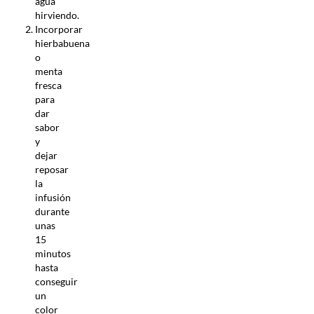
agua
hirviendo.
Incorporar
hierbabuena
o
menta
fresca
para
dar
sabor
y
dejar
reposar
la
infusión
durante
unas
15
minutos
hasta
conseguir
un
color