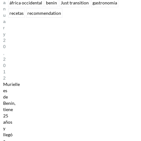
A
áfrica occidental
benin
Just transition
gastronomía
N
recetas
recommendation
U
A
R
Y
2
0
,
2
0
1
2
Murielle
es
de
Benín,
tiene
25
años
y
llegó
a