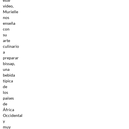
este
vídeo,
Murielle
nos
enseña
con
su
arte
culinario
a
preparar
bissap,
una
bebida
típica
de
los
países
de
África
Occidental
y
muy