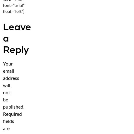
font=”arial”
float=”left”]
Leave
a
Reply
Your
email
address
will
not
be
published.
Required
fields
are