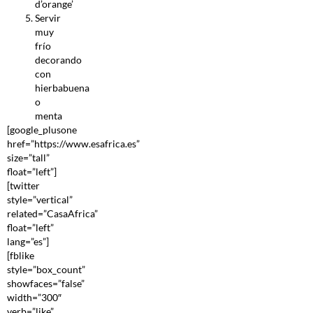
d’orange’
Servir
muy
frío
decorando
con
hierbabuena
o
menta
[google_plusone
href=”https://www.esafrica.es”
size=”tall”
float=”left”]
[twitter
style=”vertical”
related=”CasaAfrica”
float=”left”
lang=”es”]
[fblike
style=”box_count”
showfaces=”false”
width=”300″
verb=”like”