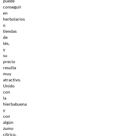
puede
conseguir
en
herbolarios
o
tiendas
de
tés,
y
su
precio
resulta
muy
atractivo.
Unido
con
la
hierbabuena
y
con
algún
zumo
cítrico,