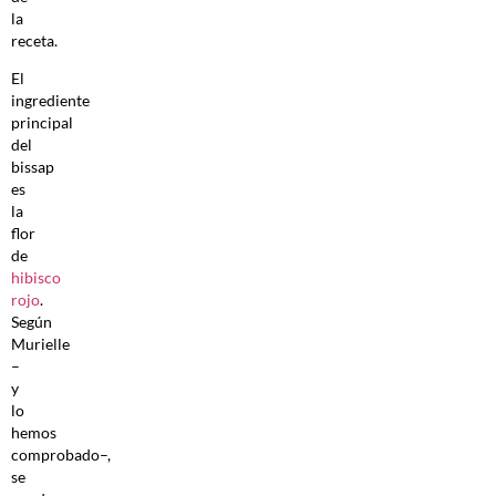
la
receta.
El
ingrediente
principal
del
bissap
es
la
flor
de
hibisco
rojo
.
Según
Murielle
–
y
lo
hemos
comprobado–,
se