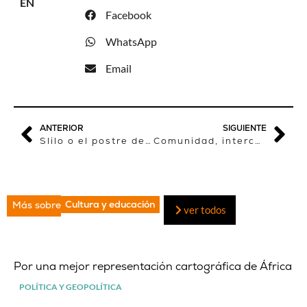
EN
Facebook
WhatsApp
Email
ANTERIOR
SIGUIENTE
Slilo o el postre de las fiestas
Comunidad, interculturalidad, esperanza y mestizaje, temas premiados en Objetivo África
Cultura y educación
Más sobre
ver todos
Por una mejor representación cartográfica de África
POLÍTICA Y GEOPOLÍTICA