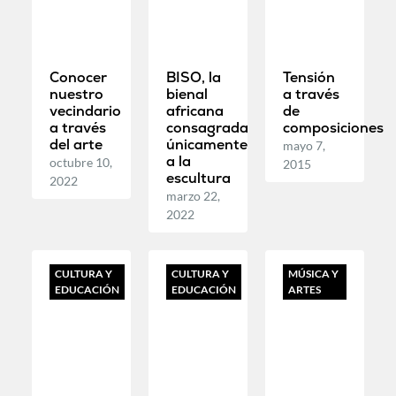
Conocer
BISO, la
Tensión
nuestro
bienal
a través
vecindario
africana
de
a través
consagrada
composiciones
del arte
únicamente
mayo 7,
a la
octubre 10,
2015
escultura
2022
marzo 22,
2022
CULTURA Y
CULTURA Y
MÚSICA Y
EDUCACIÓN
EDUCACIÓN
ARTES