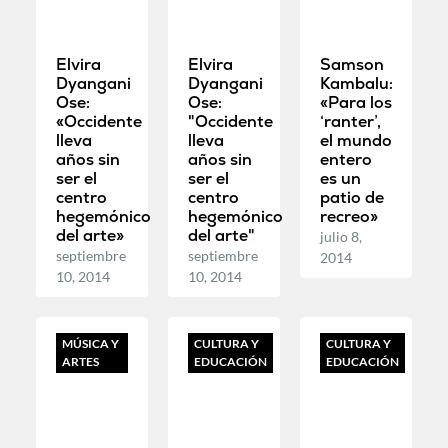
Elvira
Elvira
Samson
Dyangani
Dyangani
Kambalu:
Ose:
Ose:
«Para los
«Occidente
"Occidente
‘ranter’,
lleva
lleva
el mundo
años sin
años sin
entero
ser el
ser el
es un
centro
centro
patio de
hegemónico
hegemónico
recreo»
del arte»
del arte"
julio 8,
septiembre
septiembre
2014
10, 2014
10, 2014
MÚSICA Y
CULTURA Y
CULTURA Y
ARTES
EDUCACIÓN
EDUCACIÓN