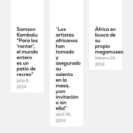
Samson
“Los
África en
Kambalu:
artistas
busca de
"Para los
africanos
su
'ranter',
han
propio
el mundo
tomado
megamuseo
entero
y
febrero 24,
es un
asegurado
2014
patio de
su
recreo"
asiento
en la
julio 8,
mesa,
2014
¡con
invitación
o sin
ella!”
abril 30,
2014