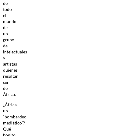
de
todo
el
mundo
de
un
grupo
de
intelectuales
y
artistas
quienes
resultan
ser
de
África.
¿África,
un
“bombardeo
mediático”?
Qué
bonito.