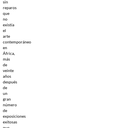
sin
reparos
que
no
existía
el
arte
contemporáneo
en
África,
más
de
veinte
años
después
de
un
gran
número
de
exposiciones
exitosas
que