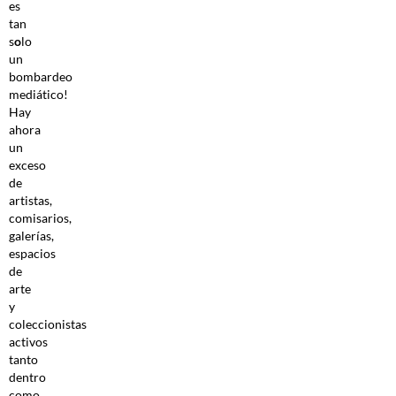
es
tan
s
o
lo
un
bombardeo
mediático!
Hay
ahora
un
exceso
de
artistas,
comisarios,
galerías,
espacios
de
arte
y
coleccionistas
activos
tanto
dentro
como