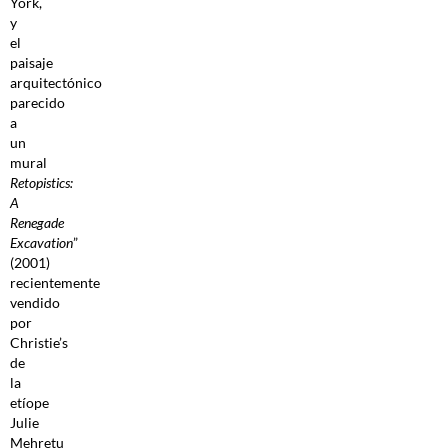
York,
y
el
paisaje
arquitectónico
parecido
a
un
mural
Retopistics:
A
Renegade
Excavation
”
(2001)
recientemente
vendido
por
Christie’s
de
la
etíope
Julie
Mehretu