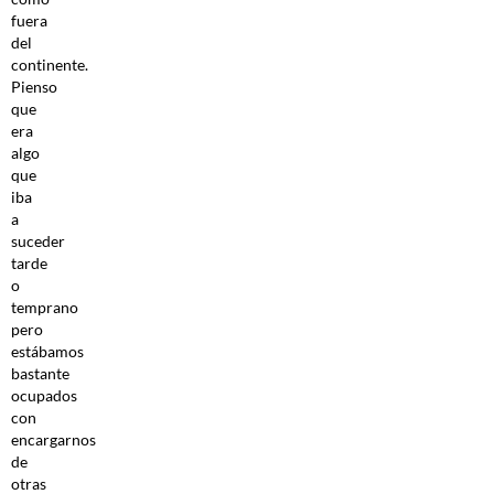
fuera
del
continente.
Pienso
que
era
algo
que
iba
a
suceder
tarde
o
temprano
pero
estábamos
bastante
ocupados
con
encargarnos
de
otras