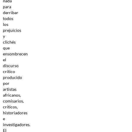
nada
para
derribar
todos
los
prejuicios
y
clichés
que
ensombrecen
el
discurso
crítico
producido
por
artistas
africanos,
comisarios,
críticos,
historiadores
e
investigadores.
El