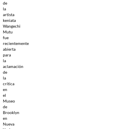
de
la
artista
keniata
Wangechi
Mutu
fue
recientemente
abierta
para
la
aclamación
de
la
crítica
en
el
Museo
de
Brooklyn
en
Nueva