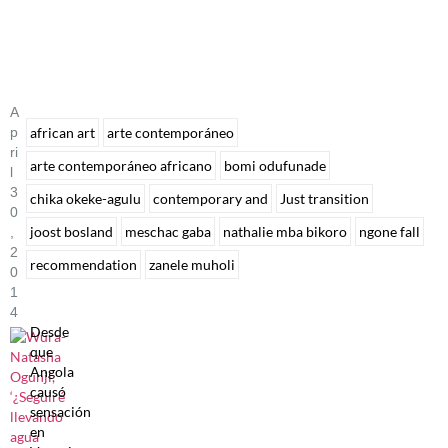
A
P
african art
arte contemporáneo
Ri
arte contemporáneo africano
bomi odufunade
L
3
chika okeke-agulu
contemporary and
Just transition
0
joost bosland
meschac gaba
nathalie mba bikoro
ngone fall
,
2
recommendation
zanele muholi
0
1
4
Desde
que
Angola
causó
sensación
en