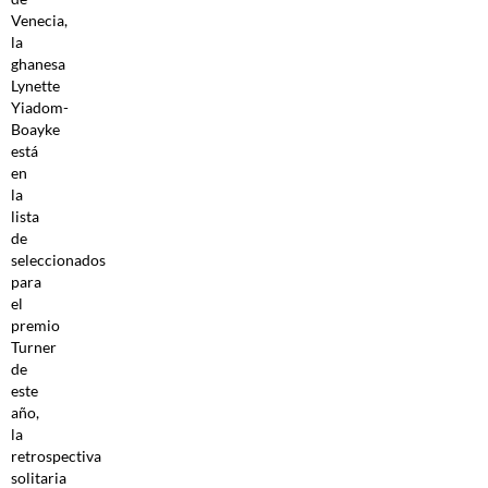
Venecia,
la
ghanesa
Lynette
Yiadom-
Boayke
está
en
la
lista
de
seleccionados
para
el
premio
Turner
de
este
año,
la
retrospectiva
solitaria