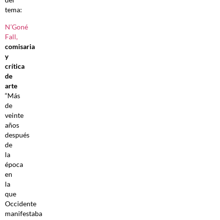
tema:
N’Goné
Fall,
comisaria
y
crítica
de
arte
“Más
de
veinte
años
después
de
la
época
en
la
que
Occidente
manifestaba