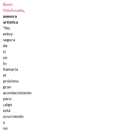
Bomi
Odufunade
,
asesora
artística
“No
estoy
segura
de
si
yo
lo
llamaría
el
próximo
gran
acontecimiento
pero
¡algo
está
ocurriendo
y
no