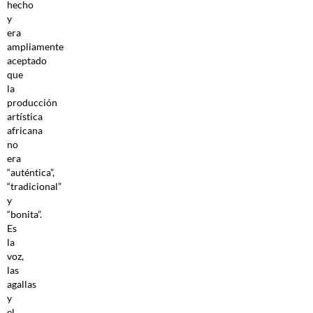
hecho
y
era
ampliamente
aceptado
que
la
producción
artística
africana
no
era
“auténtica”,
“tradicional”
y
“bonita”.
Es
la
voz,
las
agallas
y
el