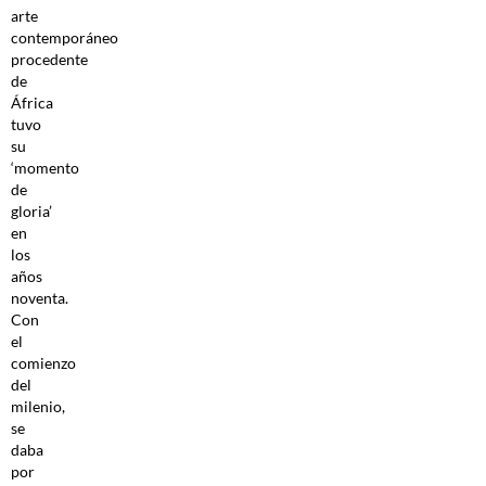
arte
contemporáneo
procedente
de
África
tuvo
su
‘momento
de
gloria’
en
los
años
noventa.
Con
el
comienzo
del
milenio,
se
daba
por