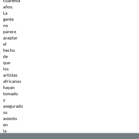
cuarenta
años.
La
gente
no
parece
aceptar
el
hecho
de
que
los
artistas
africanos
hayan
tomado
y
asegurado
su
asiento
en
la
mesa,