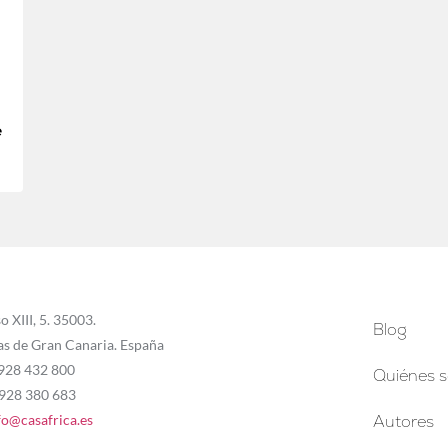
e
o XIII, 5. 35003.
Blog
as de Gran Canaria. España
 928 432 800
Quiénes 
 928 380 683
fo@casafrica.es
Autores