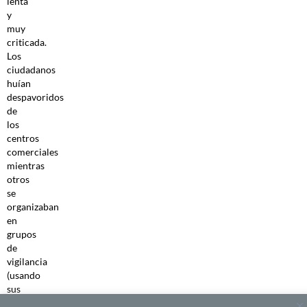
lenta
y
muy
criticada.
Los
ciudadanos
huían
despavoridos
de
los
centros
comerciales
mientras
otros
se
organizaban
en
grupos
de
vigilancia
(usando
sus
propias