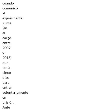
cuando
comunicó
al
expresidente
Zuma
(en
el
cargo
entre
2009
y
2018)
que
tenía
cinco
días
para
entrar
voluntariamente
en
prisión.
Ante