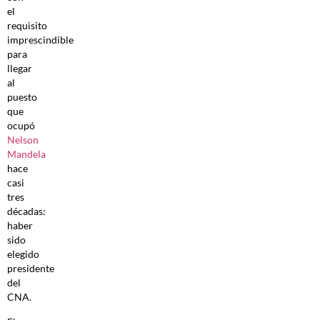
el
requisito
imprescindible
para
llegar
al
puesto
que
ocupó
Nelson
Mandela
hace
casi
tres
décadas:
haber
sido
elegido
presidente
del
CNA.