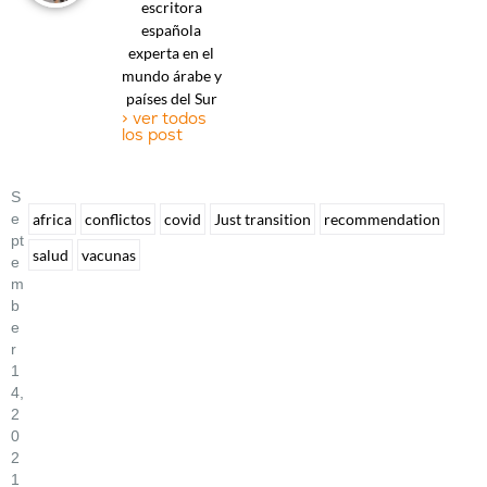
escritora
española
experta en el
mundo árabe y
países del Sur
> ver todos
los post
S
E
africa
conflictos
covid
Just transition
recommendation
Pt
salud
vacunas
E
M
B
E
R
1
4,
2
0
2
1