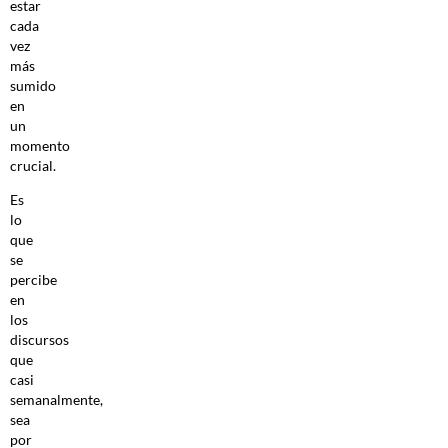
estar
cada
vez
más
sumido
en
un
momento
crucial.
Es
lo
que
se
percibe
en
los
discursos
que
casi
semanalmente,
sea
por