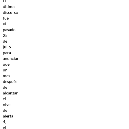
El
último
discurso
fue
el
pasado
25
de
julio
para
anunciar
que
un
mes
después
de
alcanzar
el
nivel
de
alerta
4,
el