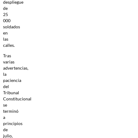
despliegue
de
25
000
soldados
en
las
calles.
Tras
varias
advertencias,
la
paciencia
del
Tribunal
Constitucional
se
terminó
a
principios
de
julio,