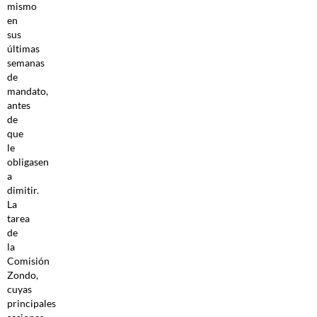
mismo
en
sus
últimas
semanas
de
mandato,
antes
de
que
le
obligasen
a
dimitir.
La
tarea
de
la
Comisión
Zondo,
cuyas
principales