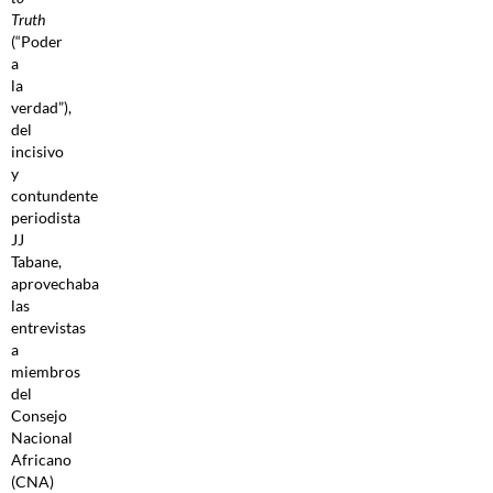
Truth
(“Poder
a
la
verdad”),
del
incisivo
y
contundente
periodista
JJ
Tabane,
aprovechaba
las
entrevistas
a
miembros
del
Consejo
Nacional
Africano
(CNA)