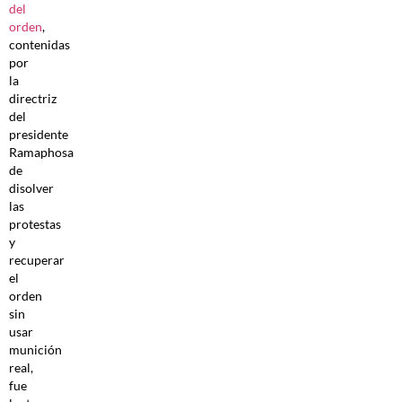
del
orden
,
contenidas
por
la
directriz
del
presidente
Ramaphosa
de
disolver
las
protestas
y
recuperar
el
orden
sin
usar
munición
real,
fue