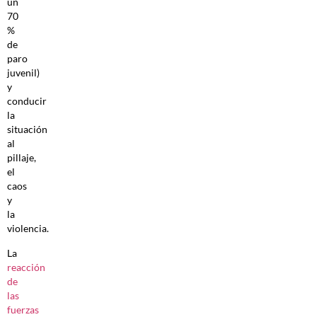
un
70
%
de
paro
juvenil)
y
conducir
la
situación
al
pillaje,
el
caos
y
la
violencia.
La
reacción
de
las
fuerzas