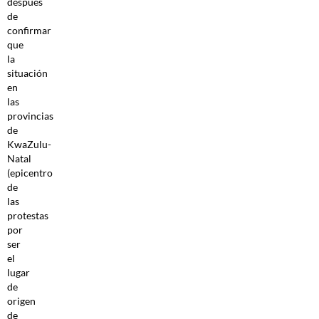
después
de
confirmar
que
la
situación
en
las
provincias
de
KwaZulu-
Natal
(epicentro
de
las
protestas
por
ser
el
lugar
de
origen
de