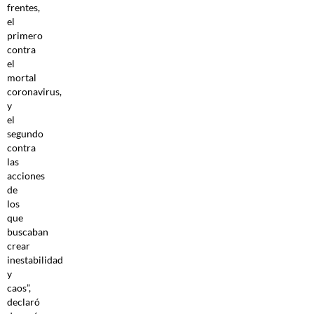
frentes,
el
primero
contra
el
mortal
coronavirus,
y
el
segundo
contra
las
acciones
de
los
que
buscaban
crear
inestabilidad
y
caos”,
declaró