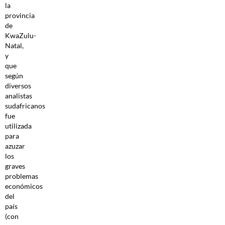
la
provincia
de
KwaZulu-
Natal,
y
que
según
diversos
analistas
sudafricanos
fue
utilizada
para
azuzar
los
graves
problemas
económicos
del
país
(con