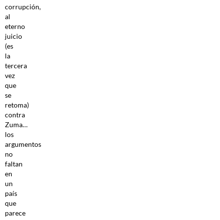
corrupción,
al
eterno
juicio
(es
la
tercera
vez
que
se
retoma)
contra
Zuma…
los
argumentos
no
faltan
en
un
país
que
parece