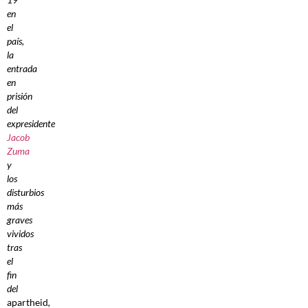
en
el
país,
la
entrada
en
prisión
del
expresidente
Jacob
Zuma
y
los
disturbios
más
graves
vividos
tras
el
fin
del
apartheid
,