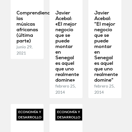
Comprendiendo
Javier
Javier
las
Acebal:
Acebal:
músicas
«El mejor
"El mejor
africanas
negocio
negocio
(última
que se
que se
parte)
puede
puede
montar
montar
junio 29,
en
en
2021
Senegal
Senegal
es aquel
es aquel
que uno
que uno
realmente
realmente
domine»
domine"
febrero 25,
febrero 25,
2014
2014
ECONOMÍA Y
ECONOMÍA Y
DESARROLLO
DESARROLLO