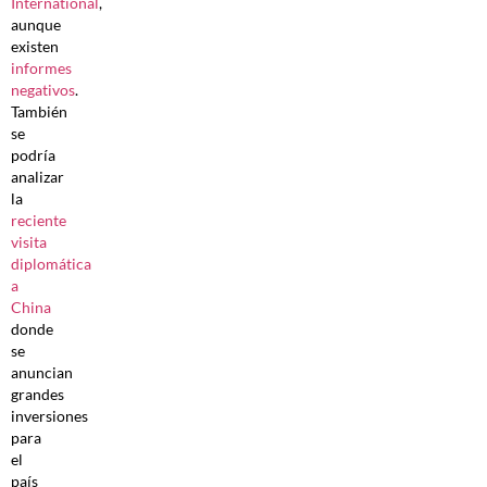
International
,
aunque
existen
informes
negativos
.
También
se
podría
analizar
la
reciente
visita
diplomática
a
China
donde
se
anuncian
grandes
inversiones
para
el
país