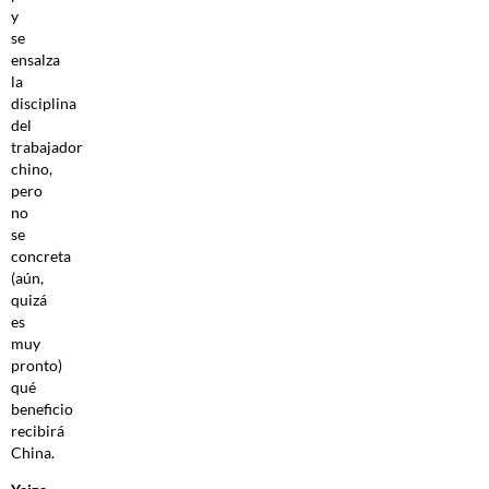
y
se
ensalza
la
disciplina
del
trabajador
chino,
pero
no
se
concreta
(aún,
quizá
es
muy
pronto)
qué
beneficio
recibirá
China.