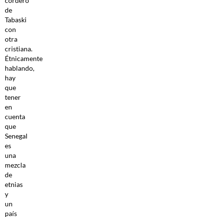
cordero
de
Tabaski
con
otra
cristiana.
Étnicamente
hablando,
hay
que
tener
en
cuenta
que
Senegal
es
una
mezcla
de
etnias
y
un
país