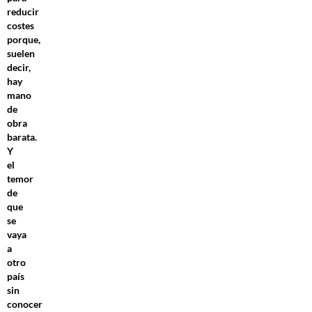
reducir
costes
porque,
suelen
decir,
hay
mano
de
obra
barata.
Y
el
temor
de
que
se
vaya
a
otro
país
sin
conocer