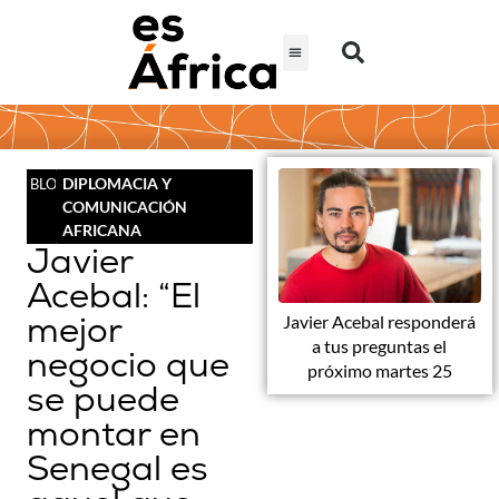
DIPLOMACIA Y
BLOG
COMUNICACIÓN
AFRICANA
Javier
Acebal: “El
mejor
Javier Acebal responderá
a tus preguntas el
negocio que
próximo martes 25
se puede
montar en
Senegal es