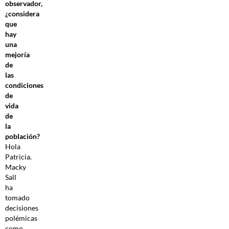
observador,
¿considera
que
hay
una
mejoría
de
las
condiciones
de
vida
de
la
población?
Hola
Patricia.
Macky
Sall
ha
tomado
decisiones
polémicas
como