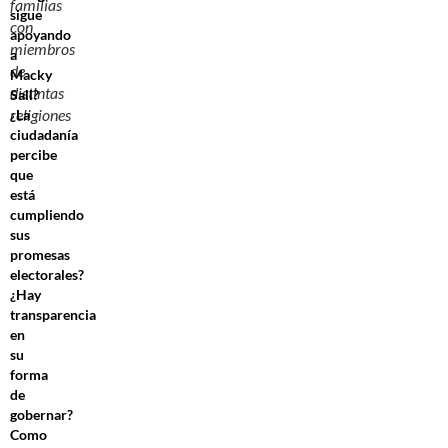
familias
sigue
con
apoyando
miembros
a
de
Macky
distintas
Sall?
religiones
¿La
ciudadanía
percibe
que
está
cumpliendo
sus
promesas
electorales?
¿Hay
transparencia
en
su
forma
de
gobernar?
Como