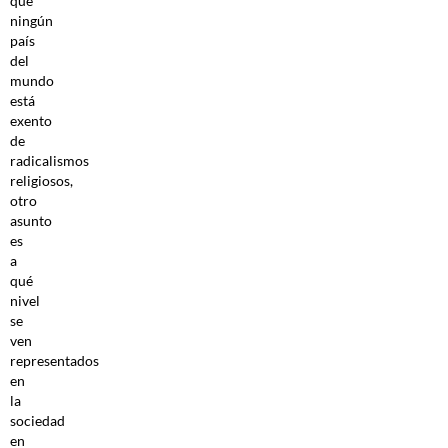
que
ningún
país
del
mundo
está
exento
de
radicalismos
religiosos,
otro
asunto
es
a
qué
nivel
se
ven
representados
en
la
sociedad
en