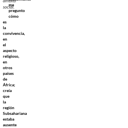
ámbito
me
social.
pregunto
cómo
es
la
convivencia,
en
el
aspecto
religioso,
en
otros
países
de
África;
creía
que
la
región
Subsahariana
estaba
ausente