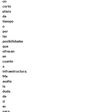
un
corto
plazo
de
tiempo
o
por
las
posibilidades
que
ofrecen
en
cuanto
a
infraestructura.
Me
asalta
la
duda
de
si
es
para