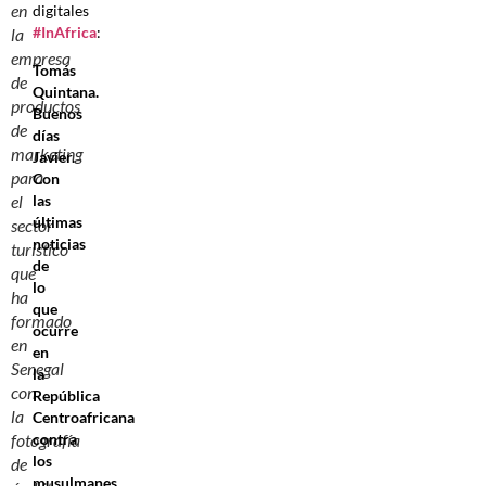
en
digitales
#InAfrica
:
la
empresa
Tomás
de
Quintana.
productos
Buenos
de
días
marketing
Javier.
para
Con
las
el
últimas
sector
noticias
turístico
de
que
lo
ha
que
formado
ocurre
en
en
Senegal
la
con
República
la
Centroafricana
contra
fotografía
los
de
musulmanes