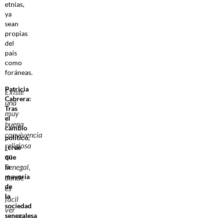
etnias,
ya
sean
propias
del
país
como
foráneas.
Patricia
Existe
Cabrera:
una
Tras
muy
el
buena
cambio
convivencia
político,
religiosa
¿cree
en
que
Senegal,
la
mayoría
donde
de
es
la
fácil
sociedad
ver
senegalesa