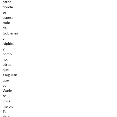
otros
donde
se
espera
todo
del
Gobierno
y
rápido,
y
cómo
no,
otros
que
aseguran
que
con
Wade
se
vivía
mejor.
Te
dejo