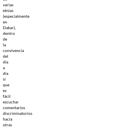
varias
etnias
(especialmente
en
Dakar),
dentro
de
la
convivencia
del
día
a
día
sí
que
es
fácil
escuchar
comentarios
discriminatorios
hacia
otras