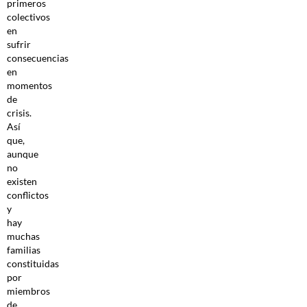
primeros
colectivos
en
sufrir
consecuencias
en
momentos
de
crisis.
Así
que,
aunque
no
existen
conflictos
y
hay
muchas
familias
constituidas
por
miembros
de