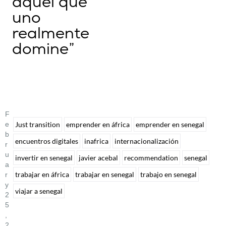
aquel que
uno
realmente
domine”
F
E
Just transition
emprender en áfrica
emprender en senegal
B
encuentros digitales
inafrica
internacionalización
R
U
invertir en senegal
javier acebal
recommendation
senegal
A
trabajar en áfrica
trabajar en senegal
trabajo en senegal
R
Y
viajar a senegal
2
5
,
2