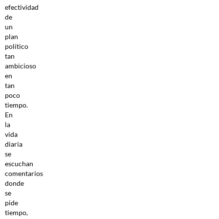
efectividad
de
un
plan
político
tan
ambicioso
en
tan
poco
tiempo.
En
la
vida
diaria
se
escuchan
comentarios
donde
se
pide
tiempo,