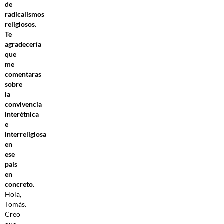
de
radicalismos
religiosos.
Te
agradecería
que
me
comentaras
sobre
la
convivencia
interétnica
e
interreligiosa
en
ese
país
en
concreto.
Hola,
Tomás.
Creo