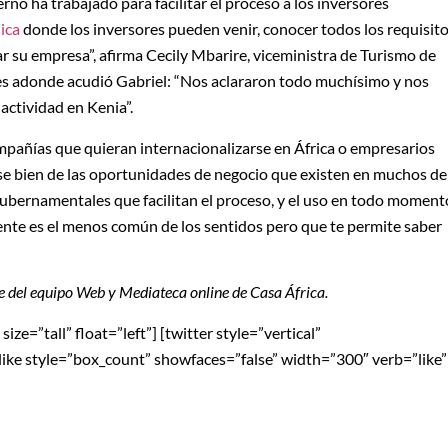
erno ha trabajado para facilitar el proceso a los inversores
ica
donde los inversores pueden venir, conocer todos los requisit
rar su empresa”, afirma Cecily Mbarire, viceministra de Turismo de
n es adonde acudió Gabriel: “Nos aclararon todo muchísimo y nos
actividad en Kenia”.
compañías que quieran internacionalizarse en África o empresarios
arse bien de las oportunidades de negocio que existen en muchos de
 gubernamentales que facilitan el proceso, y el uso en todo moment
nte es el menos común de los sentidos pero que te permite saber
 del equipo Web y Mediateca online de Casa África.
ze=”tall” float=”left”] [twitter style=”vertical”
blike style=”box_count” showfaces=”false” width=”300″ verb=”like”