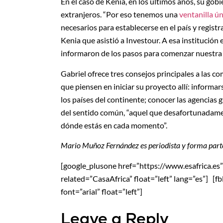
En el caso de Kenia, en los últimos años, su gobi
extranjeros. “Por eso tenemos una
ventanilla ún
necesarios para establecerse en el país y regist
Kenia que asistió a Investour. A esa institució
informaron de los pasos para comenzar nuestra 
Gabriel ofrece tres consejos principales a las 
que piensen en iniciar su proyecto allí: inform
los países del continente; conocer las agencias
del sentido común, “aquel que desafortunadame
dónde estás en cada momento”.
Mario Muñoz Fernández es periodista y forma parte
[google_plusone href=”https://www.esafrica.es” si
related=”CasaAfrica” float=”left” lang=”es”] [f
font=”arial” float=”left”]
Leave a Reply