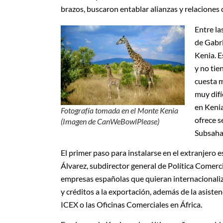
brazos, buscaron entablar alianzas y relaciones
Entre la
de Gabri
Kenia. E
y no tie
cuesta m
muy difí
en Kenia
Fotografía tomada en el Monte Kenia
ofrece s
(Imagen de CanWeBowlPlease)
Subsahar
El primer paso para instalarse en el extranjero
Álvarez, subdirector general de Política Comerci
empresas españolas que quieran internacionali
y créditos a la exportación, además de la asiste
ICEX o las Oficinas Comerciales en África.