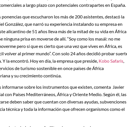
 comerciales a largo plazo con potenciales contrapartes en España.
s ponencias que escucharon los más de 200 asistentes, destacó la
el González, que narró su experiencia instalando su empresa en
ste alicantino de 51 años lleva más de la mitad de su vida en África
ne ninguna prisa en moverse de allí. “Soy como los masái: no me
overme pero sí que es cierto que una vez que vives en África, es
cil volver al primer mundo”. Con solo 24 años decidió probar suert
. Y la encontró. Hoy en día, la empresa que preside,
Kobo Safaris
,
ervicios de turismo sostenible en once países de África
iana y su crecimiento continúa.
 es informarse sobre los instrumentos que existen, comenta Javier
al con Países Mediterráneos, África y Oriente Medio. Según él, las
zarse deben saber que cuentan con diversas ayudas, subvenciones
ncia técnica y toda la información que ofrecen organismos como el