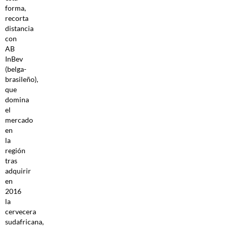
forma,
recorta
distancia
con
AB
InBev
(belga-
brasileño),
que
domina
el
mercado
en
la
región
tras
adquirir
en
2016
la
cervecera
sudafricana,