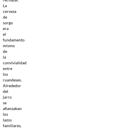
La
cerveza
de
sorgo
era
el
fundamento
mismo
de
la
convivialidad
entre
los
ruandeses.
Alrededor
del
jarro
se
afianzaban
los
lazos
familiares,