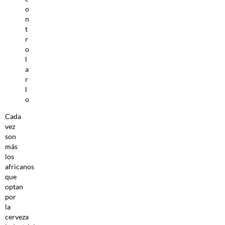
o
n
t
r
o
l
a
r
l
o
Cada
vez
son
más
los
africanos
que
optan
por
la
cerveza