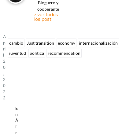
Bloguero y
cooperante
> ver todos
los post
A
P
cambio
Just transition
economy
internacionalización
Ri
juventud
política
recommendation
L
2
0
,
2
0
2
2
E
n
Á
f
r