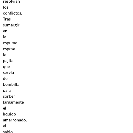
resolvían
los
conflictos.
Tras
sumergir
en
la
espuma
espesa
la
pajita
que
servía
de
bombilla
para
sorber
largamente
el
líquido
amarronado,
el
sabio