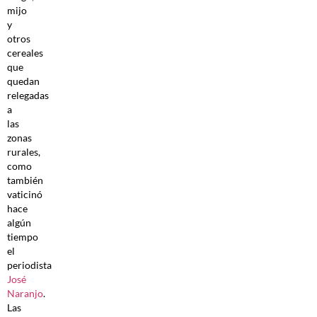
mijo
y
otros
cereales
que
quedan
relegadas
a
las
zonas
rurales,
como
también
vaticinó
hace
algún
tiempo
el
periodista
José
Naranjo
.
Las