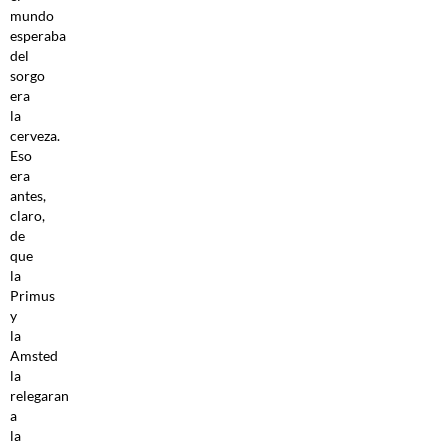
mundo
esperaba
del
sorgo
era
la
cerveza.
Eso
era
antes,
claro,
de
que
la
Primus
y
la
Amsted
la
relegaran
a
la