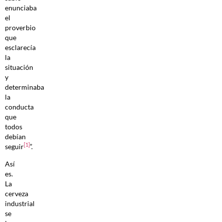
enunciaba
el
proverbio
que
esclarecía
la
situación
y
determinaba
la
conducta
que
todos
debían
[1]
seguir
”.
Así
es.
La
cerveza
industrial
se