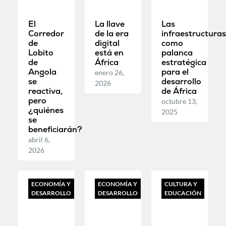
El
La llave
Las
Corredor
de la era
infraestructura
de
digital
como
Lobito
está en
palanca
de
África
estratégica
Angola
para el
enero 26,
se
desarrollo
2026
reactiva,
de África
pero
octubre 13,
¿quiénes
2025
se
beneficiarán?
abril 6,
2026
ECONOMÍA Y
ECONOMÍA Y
CULTURA Y
DESARROLLO
DESARROLLO
EDUCACIÓN