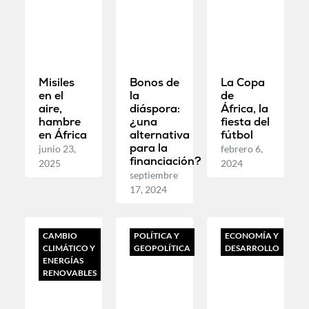
Misiles
Bonos de
La Copa
en el
la
de
aire,
diáspora:
África, la
hambre
¿una
fiesta del
en África
alternativa
fútbol
para la
junio 23,
febrero 6,
financiación?
2025
2024
septiembre
17, 2024
CAMBIO
POLÍTICA Y
ECONOMÍA Y
CLIMÁTICO Y
GEOPOLÍTICA
DESARROLLO
ENERGÍAS
RENOVABLES