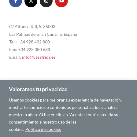
C/ Alfonso XIII, 5. 35003.
Las Palmas de Gran Canaria. España
Tel.: +34 928 432 800
Fax: +34 928 380 683
Email:
info@casafrica.es
Blog
Valoramos tu privacidad
Usamos cookies para mejorar su experiencia de navegación,
Quiénes somos
mostrarle anuncios o contenidos personalizados y analizar
nuestro tráfico. Al hacer clic en “Aceptar todo” usted da su
Autores
consentimiento a nuestro uso de las
Español
cookies.
Política de cookies