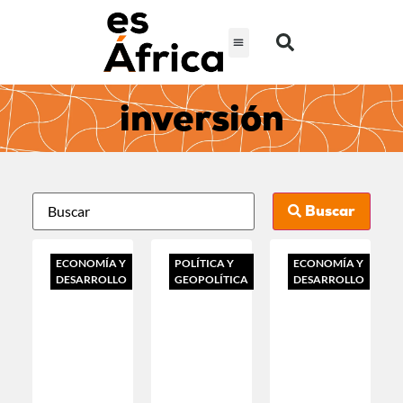
inversión
Buscar
ECONOMÍA Y
POLÍTICA Y
ECONOMÍA Y
DESARROLLO
GEOPOLÍTICA
DESARROLLO