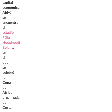
capital
económica,
Abiyán,
se
encuentra
el
estadio
Félix
Houphouët
Boigny
,
en
el
que
se
celebró
la
Copa
de
África
organizada
por
Costa