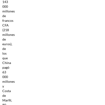
143
000
millones
de
francos
CFA
(218
millones
de
euros),
de
los
que
China
pagó
63
000
millones
y
Costa
de
Marfil,
80