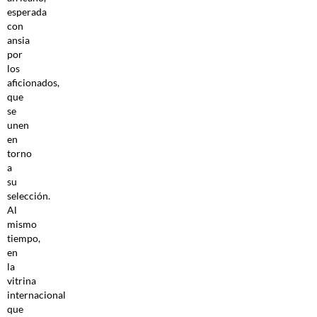
esperada
con
ansia
por
los
aficionados,
que
se
unen
en
torno
a
su
selección.
Al
mismo
tiempo,
en
la
vitrina
internacional
que