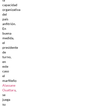
la
capacidad
organizativa
del
país
anfitrión.
En
buena
medida,
el
presidente
de
turno,
en
este
caso
el
marfileño
Alassane
Ouattara
,
se
juega
su