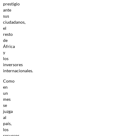
prestigio
ante
sus
ciudadanos,
el
resto
de
África
y
los
inversores
internacionales.
Como
en
un
mes
se
juzga
al
país,
los
recursos