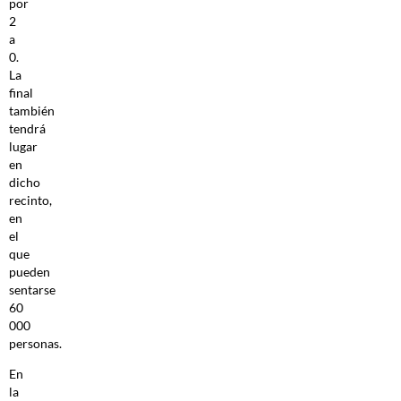
por
2
a
0.
La
final
también
tendrá
lugar
en
dicho
recinto,
en
el
que
pueden
sentarse
60
000
personas.
En
la