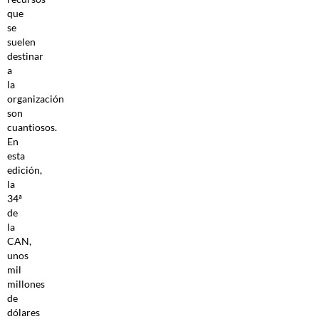
que
se
suelen
destinar
a
la
organización
son
cuantiosos.
En
esta
edición,
la
34ª
de
la
CAN,
unos
mil
millones
de
dólares