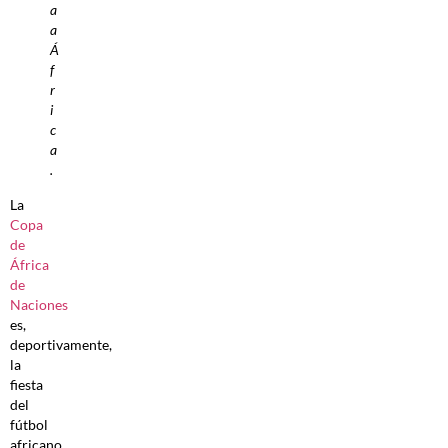
a
a
Á
f
r
i
c
a
.
La
Copa
de
África
de
Naciones
es,
deportivamente,
la
fiesta
del
fútbol
africano,