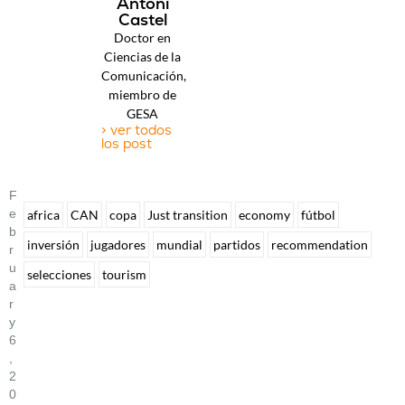
Antoni
Castel
Doctor en
Ciencias de la
Comunicación,
miembro de
GESA
> ver todos
los post
F
E
africa
CAN
copa
Just transition
economy
fútbol
B
inversión
jugadores
mundial
partidos
recommendation
R
U
selecciones
tourism
A
R
Y
6
,
2
0