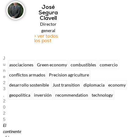
José
Segura
Clavell
Director
general
> ver todos
los post
J
U
asociaciones
Green economy
combustibles
comercio
N
conflictos armados
Precision agriculture
E
2
desarrollo sostenible
Just transition
diplomacia
economy
3
geopolítica
inversión
recommendation
technology
,
2
0
2
5
El
continente