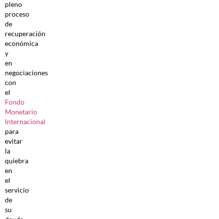
pleno
proceso
de
recuperación
económica
y
en
negociaciones
con
el
Fondo
Monetario
Internacional
para
evitar
la
quiebra
en
el
servicio
de
su