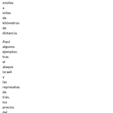
misiles
a
miles
de
kilómetros
de
distancia.
Aquí
algunos
ejemplos:
tras
el
ataque
israelí
y
las
represalias
de
Irán,
los
precios
del