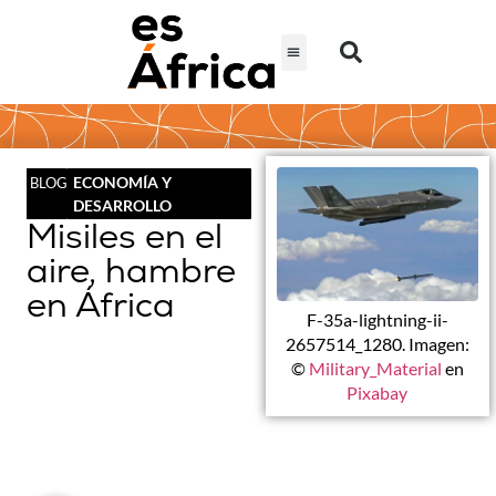
ECONOMÍA Y
BLOG
DESARROLLO
Misiles en el
aire, hambre
en África
F-35a-lightning-ii-
2657514_1280. Imagen:
©
Military_Material
en
Pixabay