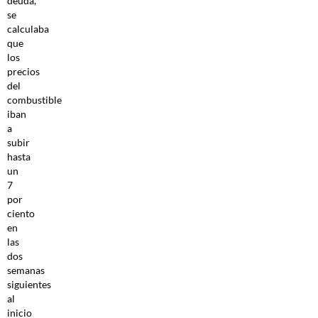
deuda,
se
calculaba
que
los
precios
del
combustible
iban
a
subir
hasta
un
7
por
ciento
en
las
dos
semanas
siguientes
al
inicio