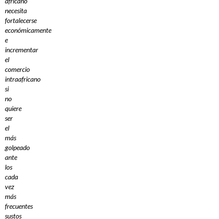
africano
necesita
fortalecerse
económicamente
e
incrementar
el
comercio
intraafricano
si
no
quiere
ser
el
más
golpeado
ante
los
cada
vez
más
frecuentes
sustos