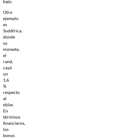
bajo.
Otro
ejemplo
es
Sudáfrica,
donde
su
moneda,
el
rand,
cayó
un
1,6
%
respecto
al
dólar.
En
términos
financieros,
los
bonos