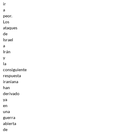
ir
a
peor.
Los
ataques
de
Israel
a
Irán
y
la
consiguiente
respuesta
iraniana
han
derivado
ya
en
una
guerra
abierta
de