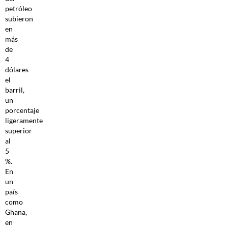
petróleo
subieron
en
más
de
4
dólares
el
barril,
un
porcentaje
ligeramente
superior
al
5
%.
En
un
país
como
Ghana,
en