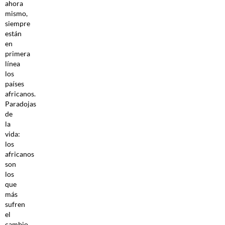
ahora
mismo,
siempre
están
en
primera
línea
los
países
africanos.
Paradojas
de
la
vida:
los
africanos
son
los
que
más
sufren
el
cambio