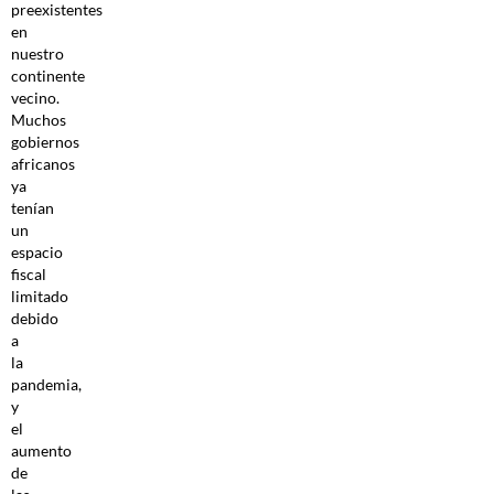
preexistentes
en
nuestro
continente
vecino.
Muchos
gobiernos
africanos
ya
tenían
un
espacio
fiscal
limitado
debido
a
la
pandemia,
y
el
aumento
de