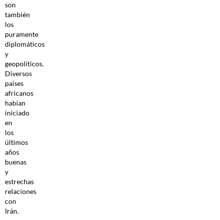
son
también
los
puramente
diplomáticos
y
geopolíticos.
Diversos
países
africanos
habían
iniciado
en
los
últimos
años
buenas
y
estrechas
relaciones
con
Irán.