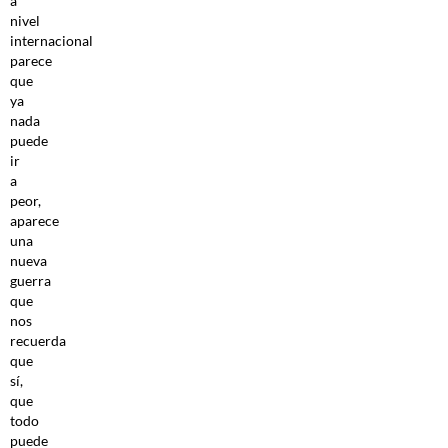
a
nivel
internacional
parece
que
ya
nada
puede
ir
a
peor,
aparece
una
nueva
guerra
que
nos
recuerda
que
sí,
que
todo
puede