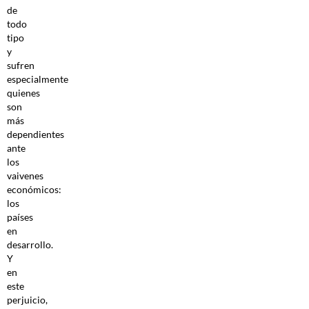
de
todo
tipo
y
sufren
especialmente
quienes
son
más
dependientes
ante
los
vaivenes
económicos:
los
países
en
desarrollo.
Y
en
este
perjuicio,