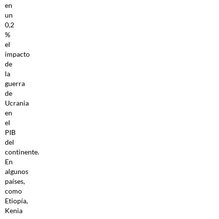
en
un
0,2
%
el
impacto
de
la
guerra
de
Ucrania
en
el
PIB
del
continente.
En
algunos
países,
como
Etiopía,
Kenia