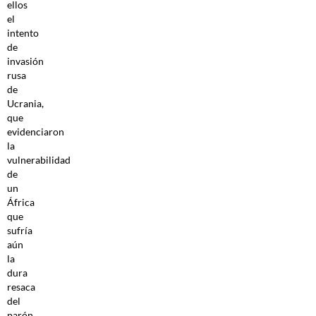
ellos
el
intento
de
invasión
rusa
de
Ucrania,
que
evidenciaron
la
vulnerabilidad
de
un
África
que
sufría
aún
la
dura
resaca
del
parón