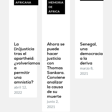
AFRICANA
MEMORIA
DE
ÁFRICA
La
Ahora se
Senegal,
(in)justicia
puede
una
tras el
hacer
democracia
apartheid:
justicia
a la
¿volveríamos
con
deriva
a
Thomas
marzo 8,
permitir
Sankara.
2021
una
Conviene
amnistía?
analizar
la causa
abril 12,
de su
2022
muerte
junio 2,
2021