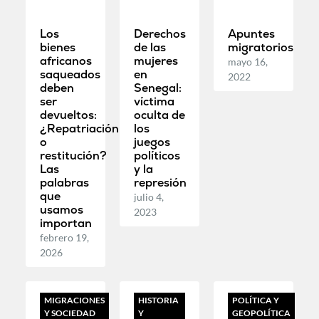
Los
Derechos
Apuntes
bienes
de las
migratorios
africanos
mujeres
mayo 16,
saqueados
en
2022
deben
Senegal:
ser
víctima
devueltos:
oculta de
¿Repatriación
los
o
juegos
restitución?
políticos
Las
y la
palabras
represión
que
julio 4,
usamos
2023
importan
febrero 19,
2026
MIGRACIONES
HISTORIA
POLÍTICA Y
Y SOCIEDAD
Y
GEOPOLÍTICA