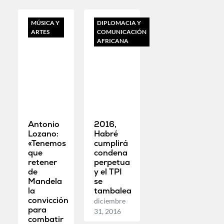
MÚSICA Y
DIPLOMACIA Y
ARTES
COMUNICACIÓN
AFRICANA
Antonio
2016,
Lozano:
Habré
«Tenemos
cumplirá
que
condena
retener
perpetua
de
y el TPI
Mandela
se
la
tambalea
convicción
diciembre
para
31, 2016
combatir