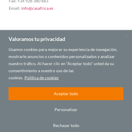
Fax: +34 928 380 683
Email:
info@casafrica.es
Blog
Valoramos tu privacidad
Usamos cookies para mejorar su experiencia de navegación,
Quiénes somos
mostrarle anuncios o contenidos personalizados y analizar
nuestro tráfico. Al hacer clic en “Aceptar todo” usted da su
Autores
consentimiento a nuestro uso de las
Español
cookies.
Política de cookies
Aceptar todo
© 2025 CASA ÁFRICA
Personalizar
Español
Rechazar todo
BY LAWA