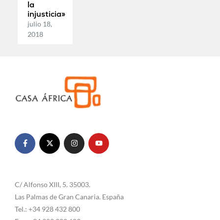
la
injusticia»
julio 18,
2018
C/ Alfonso XIII, 5. 35003.
Las Palmas de Gran Canaria. España
Tel.: +34 928 432 800