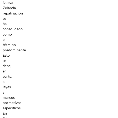
Nueva
Zelanda,
repatriación
se
ha
consolidado
como
el
término
predominante.
Esto
se
debe,
en
parte,
a
leyes
y
marcos
normativos
específicos.
En