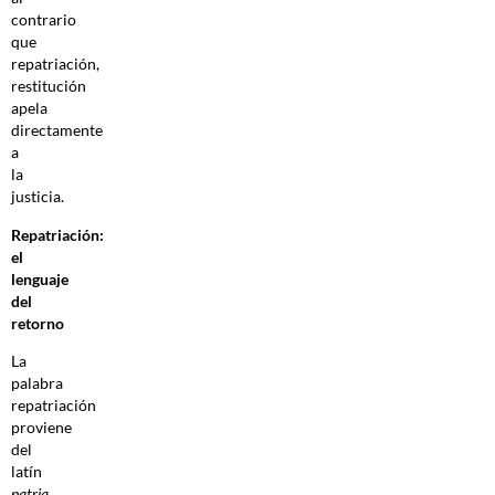
contrario
que
repatriación,
restitución
apela
directamente
a
la
justicia.
Repatriación:
el
lenguaje
del
retorno
La
palabra
repatriación
proviene
del
latín
patria
,