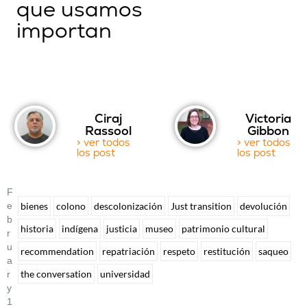
que usamos
importan
Ciraj
Victoria
Rassool
Gibbon
> ver todos
> ver todos
los post
los post
F
E
bienes
colono
descolonización
Just transition
devolución
B
historia
indígena
justicia
museo
patrimonio cultural
R
U
recommendation
repatriación
respeto
restitución
saqueo
A
the conversation
universidad
R
Y
1