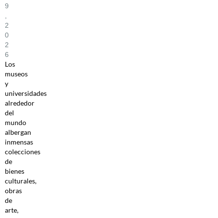
9
,
2
0
2
6
Los
museos
y
universidades
alrededor
del
mundo
albergan
inmensas
colecciones
de
bienes
culturales,
obras
de
arte,