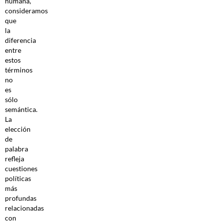
humana,
consideramos
que
la
diferencia
entre
estos
términos
no
es
sólo
semántica.
La
elección
de
palabra
refleja
cuestiones
políticas
más
profundas
relacionadas
con