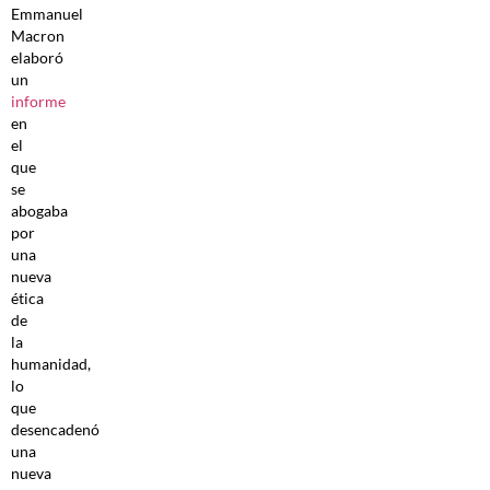
Emmanuel
Macron
elaboró
un
informe
en
el
que
se
abogaba
por
una
nueva
ética
de
la
humanidad,
lo
que
desencadenó
una
nueva