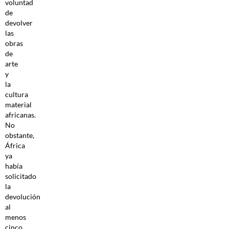
voluntad
de
devolver
las
obras
de
arte
y
la
cultura
material
africanas.
No
obstante,
África
ya
había
solicitado
la
devolución
al
menos
cinco