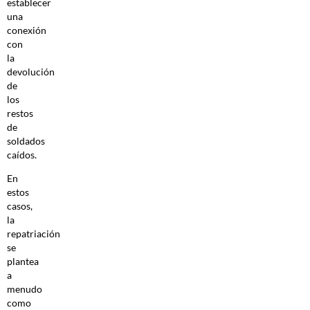
establecer
una
conexión
con
la
devolución
de
los
restos
de
soldados
caídos.
En
estos
casos,
la
repatriación
se
plantea
a
menudo
como