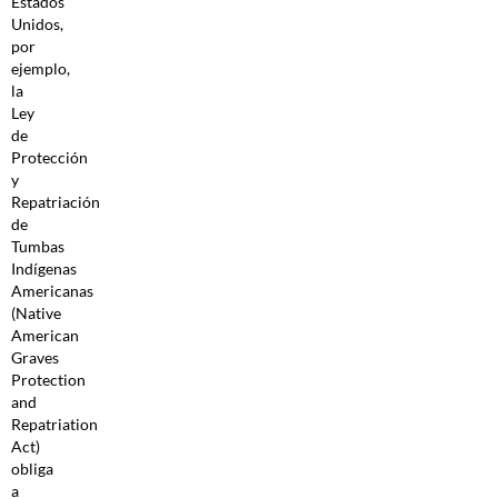
Estados
Unidos,
por
ejemplo,
la
Ley
de
Protección
y
Repatriación
de
Tumbas
Indígenas
Americanas
(Native
American
Graves
Protection
and
Repatriation
Act)
obliga
a