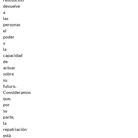
devuelve
a
las
personas
el
poder
y
la
capacidad
de
actuar
sobre
su
futuro.
Consideramos
que,
por
su
parte,
la
repatriación
está