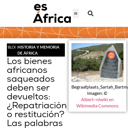
HISTORIA Y MEMORIA
BLOG
DE ÁFRICA
Los bienes
africanos
saqueados
deben ser
Begraafplaats_Sartah_Bartm
Imagen: ©
devueltos:
Albert~nlwiki en
¿Repatriación
Wikimedia Commons
o restitución?
Las palabras