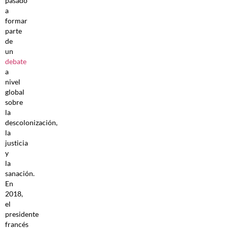
pasado
a
formar
parte
de
un
debate
a
nivel
global
sobre
la
descolonización,
la
justicia
y
la
sanación.
En
2018,
el
presidente
francés