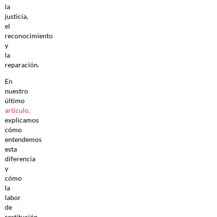
la
justicia,
el
reconocimiento
y
la
reparación.
En
nuestro
último
artículo
,
explicamos
cómo
entendemos
esta
diferencia
y
cómo
la
labor
de
restitución