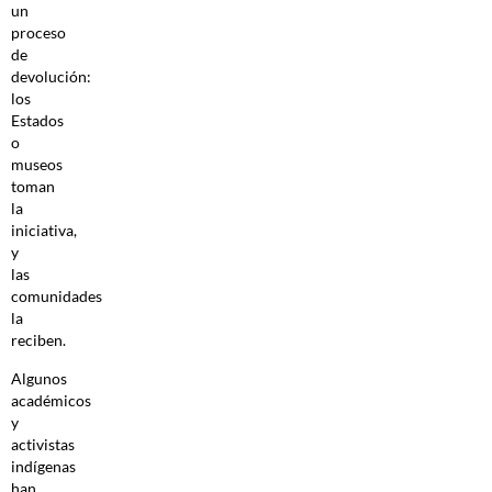
un
proceso
de
devolución:
los
Estados
o
museos
toman
la
iniciativa,
y
las
comunidades
la
reciben.
Algunos
académicos
y
activistas
indígenas
han