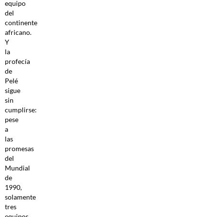
equipo
del
continente
africano.
Y
la
profecía
de
Pelé
sigue
sin
cumplirse:
pese
a
las
promesas
del
Mundial
de
1990,
solamente
tres
equipos