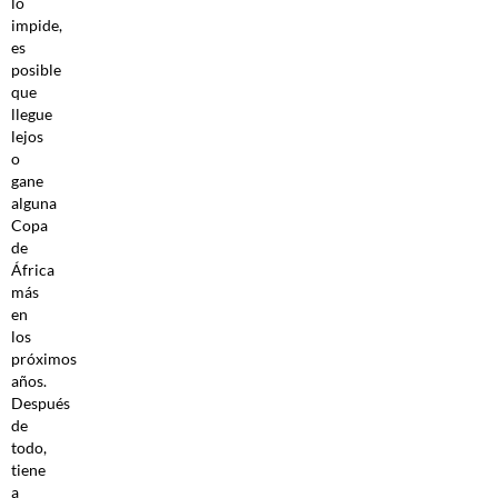
lo
impide,
es
posible
que
llegue
lejos
o
gane
alguna
Copa
de
África
más
en
los
próximos
años.
Después
de
todo,
tiene
a