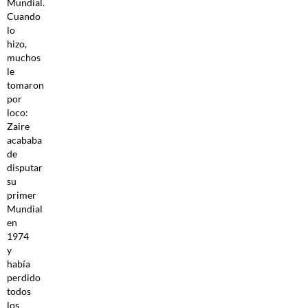
Mundial.
Cuando
lo
hizo,
muchos
le
tomaron
por
loco:
Zaire
acababa
de
disputar
su
primer
Mundial
en
1974
y
había
perdido
todos
los