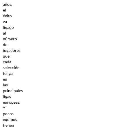
años,
el
éxito
va
ligado
al
número
de
jugadores
que
cada
selección
tenga
en
las
principales
ligas
europeas.
Y
pocos
equipos
tienen