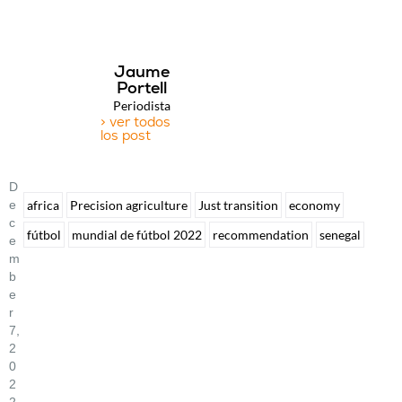
Jaume
Portell
Periodista
> ver todos
los post
D
E
africa
Precision agriculture
Just transition
economy
C
fútbol
mundial de fútbol 2022
recommendation
senegal
E
M
B
E
R
7,
2
0
2