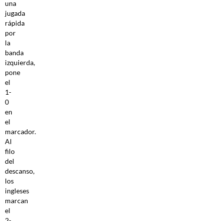
una
jugada
rápida
por
la
banda
izquierda,
pone
el
1-
0
en
el
marcador.
Al
filo
del
descanso,
los
ingleses
marcan
el
2-