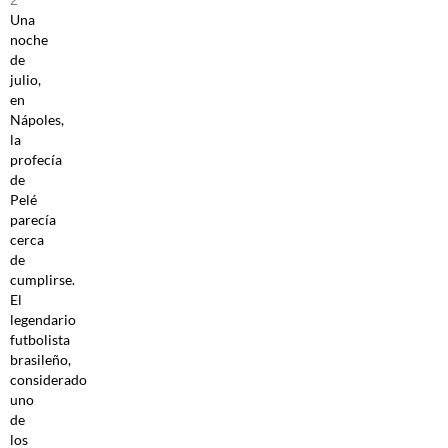
2
Una
noche
de
julio,
en
Nápoles,
la
profecía
de
Pelé
parecía
cerca
de
cumplirse.
El
legendario
futbolista
brasileño,
considerado
uno
de
los