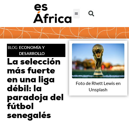
ECONOMÍA Y
BLOG
DESARROLLO
La selección
más fuerte
en una liga
Foto de Rhett Lewis en
débil: la
Unsplash
paradoja del
fútbol
senegalés