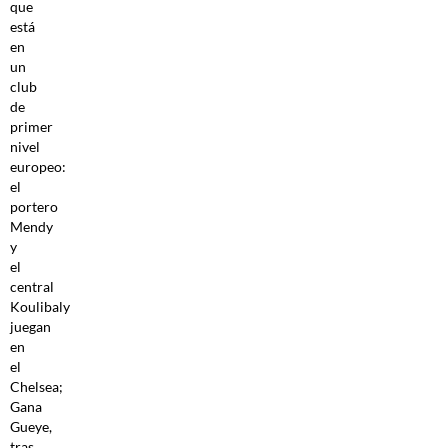
que
está
en
un
club
de
primer
nivel
europeo:
el
portero
Mendy
y
el
central
Koulibaly
juegan
en
el
Chelsea;
Gana
Gueye,
tras