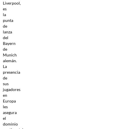
Liverpool,
es
la
punta
de
lanza
del
Bayern
de
Munich
alemán.
La
presencia
de
sus
jugadores
en
Europa
les
asegura
el
dominio