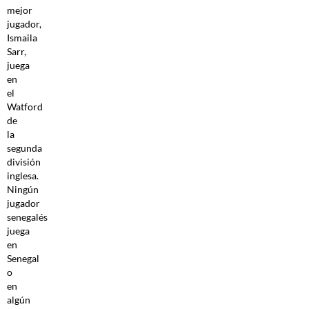
mejor
jugador,
Ismaila
Sarr,
juega
en
el
Watford
de
la
segunda
división
inglesa.
Ningún
jugador
senegalés
juega
en
Senegal
o
en
algún