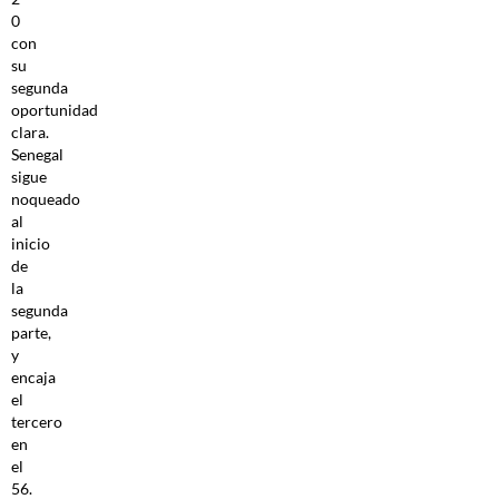
0
con
su
segunda
oportunidad
clara.
Senegal
sigue
noqueado
al
inicio
de
la
segunda
parte,
y
encaja
el
tercero
en
el
56.