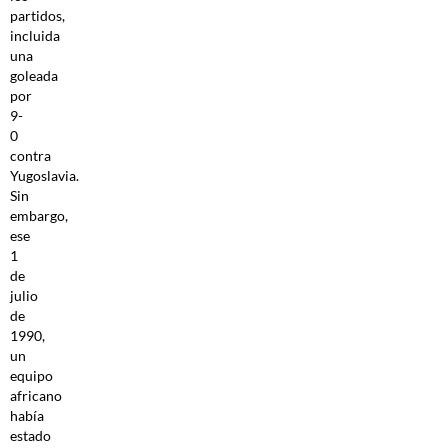
partidos,
incluida
una
goleada
por
9-
0
contra
Yugoslavia.
Sin
embargo,
ese
1
de
julio
de
1990,
un
equipo
africano
había
estado