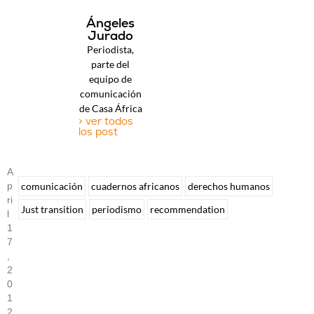
Ángeles
Jurado
Periodista,
parte del
equipo de
comunicación
de Casa África
> ver todos
los post
A
P
comunicación
cuadernos africanos
derechos humanos
Ri
Just transition
periodismo
recommendation
L
1
7
,
2
0
1
2