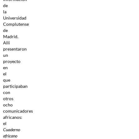
de
la
Universidad
Complutense
de
Madrid.
Allí
presentaron
un
proyecto
en
el
que
participaban
con
otros
ocho
comunicadores
africanos:
el
Cuaderno
africano