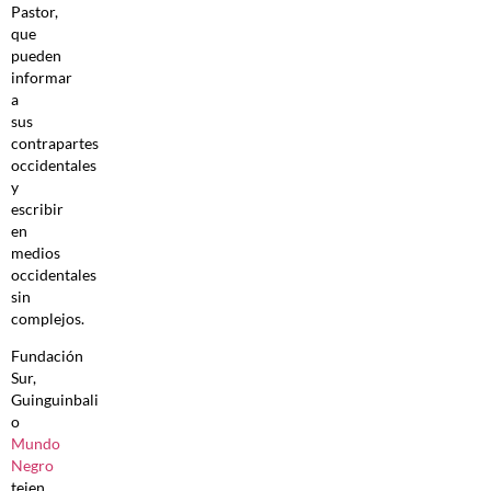
Pastor,
que
pueden
informar
a
sus
contrapartes
occidentales
y
escribir
en
medios
occidentales
sin
complejos.
Fundación
Sur,
Guinguinbali
o
Mundo
Negro
tejen