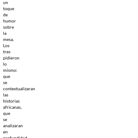
un
toque
de
humor
sobre
la
mesa.
Los
tres
pidieron
lo
mismo:
que
se
contextualizaran
las
historias
africanas,
que
se
analizaran
en
profundidad