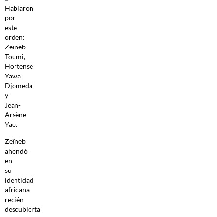
Hablaron
por
este
orden:
Zeïneb
Toumi,
Hortense
Yawa
Djomeda
y
Jean-
Arsène
Yao.
Zeïneb
ahondó
en
su
identidad
africana
recién
descubierta