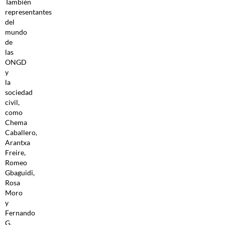
También
representantes
del
mundo
de
las
ONGD
y
la
sociedad
civil,
como
Chema
Caballero,
Arantxa
Freire,
Romeo
Gbaguidi,
Rosa
Moro
y
Fernando
G.