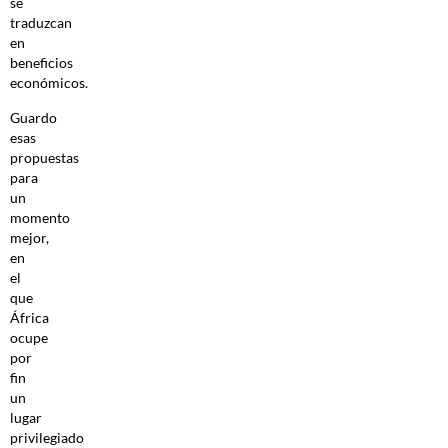
se
traduzcan
en
beneficios
económicos.
Guardo
esas
propuestas
para
un
momento
mejor,
en
el
que
África
ocupe
por
fin
un
lugar
privilegiado