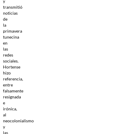
y
transmitió
noticias
de
la
primavera
tunecina
en
las
redes
sociales.
Hortense
hizo
referencia,
entre
falsamente
resignada
e
irónica,
al
neocolonialismo
y
las