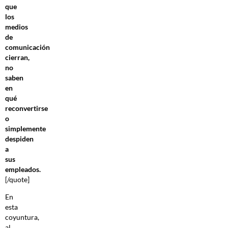
que
los
medios
de
comunicación
cierran,
no
saben
en
qué
reconvertirse
o
simplemente
despiden
a
sus
empleados.
[/quote]
En
esta
coyuntura,
al