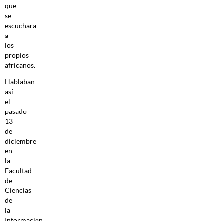
que
se
escuchara
a
los
propios
africanos.
Hablaban
así
el
pasado
13
de
diciembre
en
la
Facultad
de
Ciencias
de
la
Información