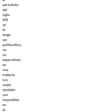
periodista
del
siglo
XXI
se
le
exige
ser
polifacético,
no
un
especialista
en
una
materia.
Los
viajes
también
son
imposibles
en
el