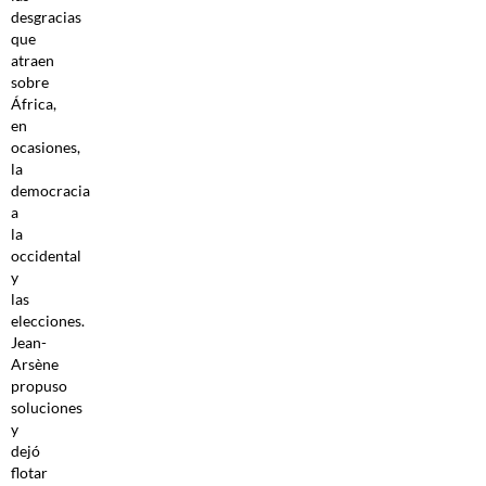
desgracias
que
atraen
sobre
África,
en
ocasiones,
la
democracia
a
la
occidental
y
las
elecciones.
Jean-
Arsène
propuso
soluciones
y
dejó
flotar