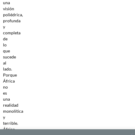
una
visión
poliédrica,
profunda
y
completa
de
lo
que
sucede
al
lado.
Porque
África
no
es
una
realidad
monolítica
y
terrible.
África