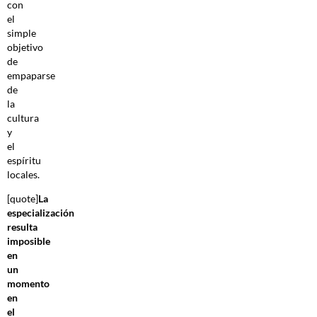
con
el
simple
objetivo
de
empaparse
de
la
cultura
y
el
espíritu
locales.
[quote]
La
especialización
resulta
imposible
en
un
momento
en
el