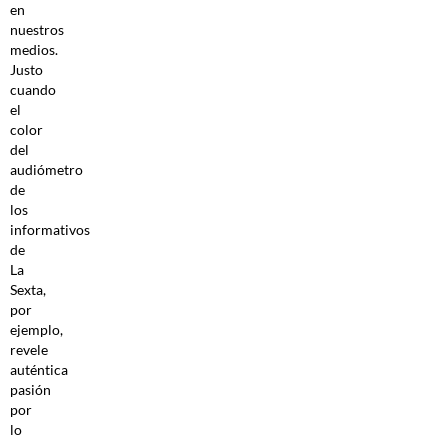
en
nuestros
medios.
Justo
cuando
el
color
del
audiómetro
de
los
informativos
de
La
Sexta,
por
ejemplo,
revele
auténtica
pasión
por
lo