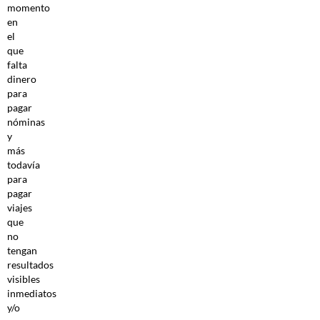
momento
en
el
que
falta
dinero
para
pagar
nóminas
y
más
todavía
para
pagar
viajes
que
no
tengan
resultados
visibles
inmediatos
y/o