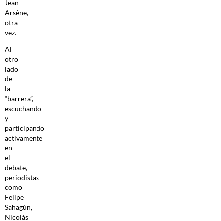
Jean-
Arsène,
otra
vez.
Al
otro
lado
de
la
“barrera”,
escuchando
y
participando
activamente
en
el
debate,
periodistas
como
Felipe
Sahagún,
Nicolás