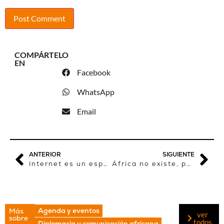
COMPÁRTELO
EN
Facebook
WhatsApp
Email
ANTERIOR
SIGUIENTE
Internet es un espacio más libre donde el periodismo crece en cantidad y calidad
África no existe, pero sí existen los africanos
Agenda y eventos
Más
ver
sobre
todos
Diplomacia y comunicación africana