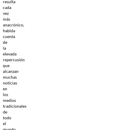
resulta
cada
vez
más
anacrónico,
habida
cuenta
de
la
elevada
repercusión
que
alcanzan
muchas
noticias
en
los
medios
tradicionales
de
todo
el
mundo