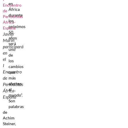
en
África
durante
los
próximos
50
Javier
años
Marín
será
participará
uno
en
de
el
los
I
cambios
Encuentro
que
de
más
afecten
Periodistas
al
África-
mundo”.
España
Son
palabras
de
Achim
Steiner,