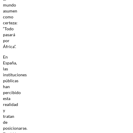
mundo
asumen
como
certeza:
“Todo
pasará
por
África”.
En
España,
las
instituciones
públicas
han
percibido
esta
realidad
y
tratan
de
posicionarse.