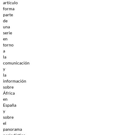
artículo
forma
parte
de
una
serie
en
torno
a
la
comunicación
y
la
información
sobre
África
en
España
y
sobre
el
panorama