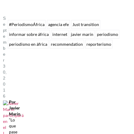
S
E
#PeriodismoÁfrica
agencia efe
Just transition
Pt
informar sobre áfrica
internet
javier marín
periodismo
E
M
periodismo en áfrica
recommendation
reporterismo
B
E
R
3
0,
2
0
1
6
Por
Javier
Marín
.
“Lo
que
pase