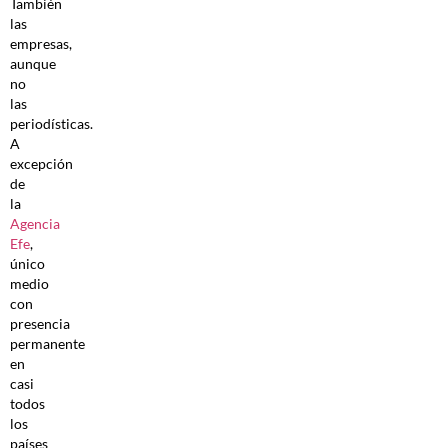
También
las
empresas,
aunque
no
las
periodísticas.
A
excepción
de
la
Agencia
Efe
,
único
medio
con
presencia
permanente
en
casi
todos
los
países