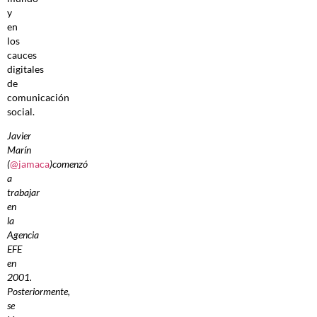
y
en
los
cauces
digitales
de
comunicación
social.
Javier
Marín
(
@jamaca
)comenzó
a
trabajar
en
la
Agencia
EFE
en
2001.
Posteriormente,
se