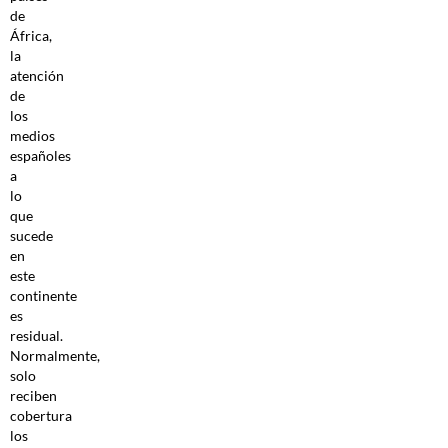
de
África,
la
atención
de
los
medios
españoles
a
lo
que
sucede
en
este
continente
es
residual.
Normalmente,
solo
reciben
cobertura
los