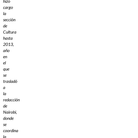
hizo
cargo
la
sección
de
Cultura
hasta
2013,
año
en
el
que
se
trasladó
a
la
redacción
de
Nairobi,
donde
se
coordina
la