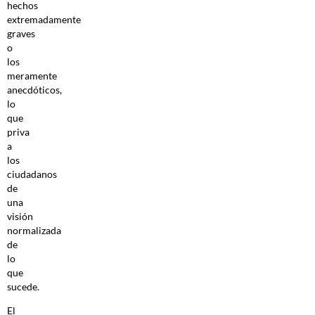
hechos
extremadamente
graves
o
los
meramente
anecdóticos,
lo
que
priva
a
los
ciudadanos
de
una
visión
normalizada
de
lo
que
sucede.
El