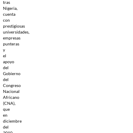
tras
Nigeria,
cuenta
con
prestigiosas
universidades,
empresas
punteras
y
el
apoyo
del
Gobierno
del
Congreso
Nacional
Africano
(CNA),
que
en
diciembre
del
2010