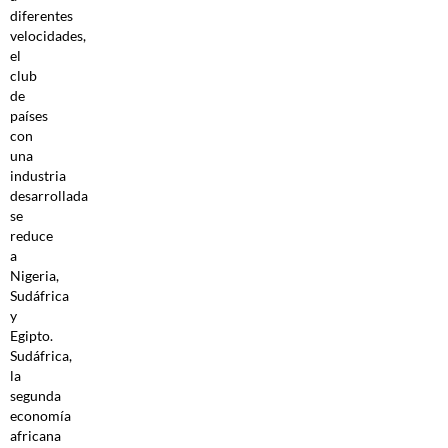
diferentes
velocidades,
el
club
de
países
con
una
industria
desarrollada
se
reduce
a
Nigeria,
Sudáfrica
y
Egipto.
Sudáfrica,
la
segunda
economía
africana