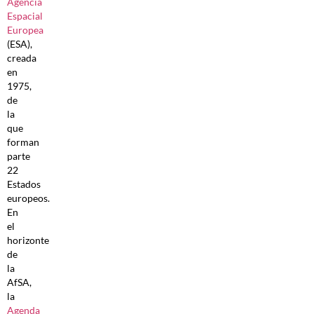
Agencia
Espacial
Europea
(ESA),
creada
en
1975,
de
la
que
forman
parte
22
Estados
europeos.
En
el
horizonte
de
la
AfSA,
la
Agenda