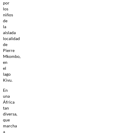
por
los
niños
de
la
aislada
localidad
de
Pierre
Mkombo,
en
el
lago
Kivu.
En
una
África
tan
diversa,
que
marcha
a