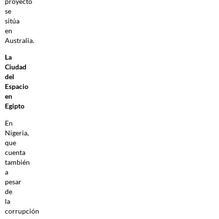
proyecto
se
sitúa
en
Australia.
La
Ciudad
del
Espacio
en
Egipto
En
Nigeria,
que
cuenta
también
a
pesar
de
la
corrupción