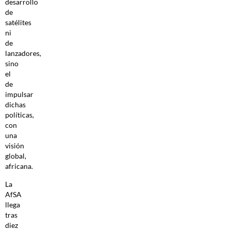
desarrollo
de
satélites
ni
de
lanzadores,
sino
el
de
impulsar
dichas
políticas,
con
una
visión
global,
africana.
La
AfSA
llega
tras
diez