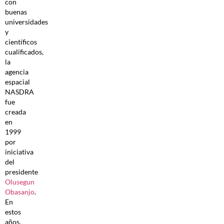
con
buenas
universidades
y
científicos
cualificados,
la
agencia
espacial
NASDRA
fue
creada
en
1999
por
iniciativa
del
presidente
Olusegun
Obasanjo
.
En
estos
años,