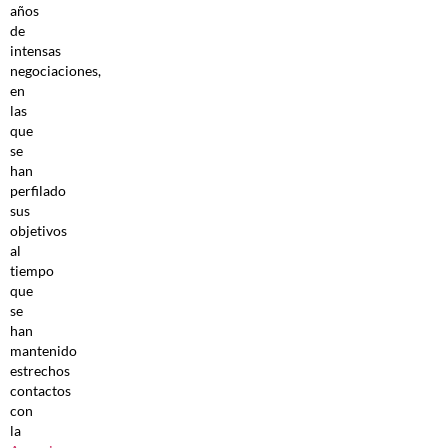
años
de
intensas
negociaciones,
en
las
que
se
han
perfilado
sus
objetivos
al
tiempo
que
se
han
mantenido
estrechos
contactos
con
la