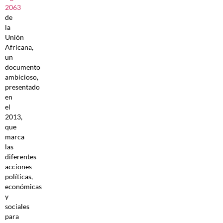
2063
de
la
Unión
Africana,
un
documento
ambicioso,
presentado
en
el
2013,
que
marca
las
diferentes
acciones
políticas,
económicas
y
sociales
para