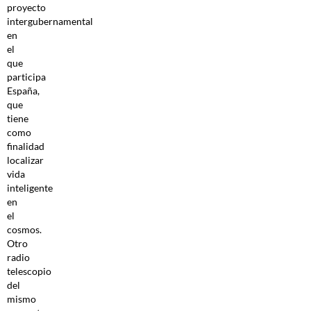
proyecto
intergubernamental
en
el
que
participa
España,
que
tiene
como
finalidad
localizar
vida
inteligente
en
el
cosmos.
Otro
radio
telescopio
del
mismo