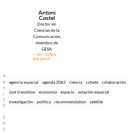
Antoni
Castel
Doctor en
Ciencias de la
Comunicación,
miembro de
GESA
> ver todos
los post
A
P
agencia espacial
agenda 2063
ciencia
cohete
colaboración
Ri
Just transition
economía
espacio
estación espacial
L
1
investigación
política
recommendation
satélite
2
,
2
0
2