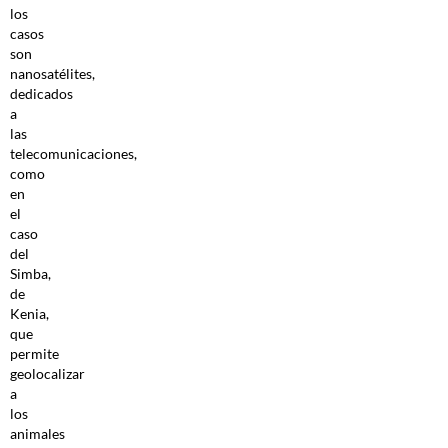
los
casos
son
nanosatélites,
dedicados
a
las
telecomunicaciones,
como
en
el
caso
del
Simba,
de
Kenia,
que
permite
geolocalizar
a
los
animales