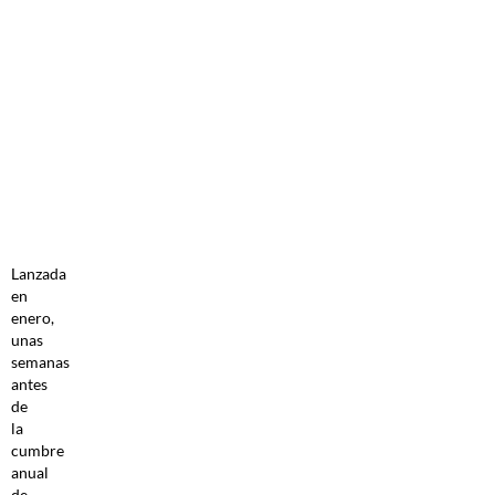
(UA). Un
edificio del
complejo
Ciudad del
Espacio
(Space
City),
cerca de
El Cairo,
albergará
la agencia.
Lanzada
en
enero,
unas
semanas
antes
de
la
cumbre
anual
de