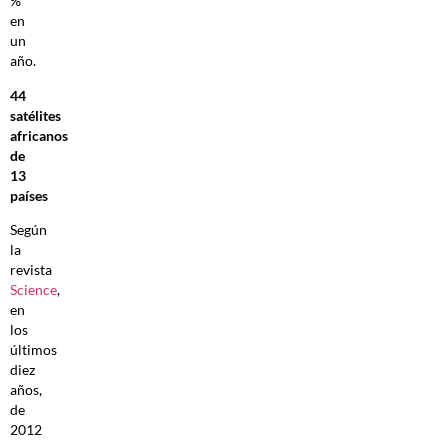
%
en
un
año.
44
satélites
africanos
de
13
países
Según
la
revista
Science
,
en
los
últimos
diez
años,
de
2012