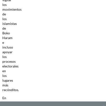
los
movimientos
de
los
islamistas
de
Boko
Haram
e
incluso
apoyar
los
procesos
electorales
en
los
lugares
más
recónditos.
En
cuanto