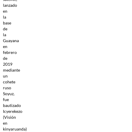
lanzado
en
la
base
de
la
Guayana
en
febrero
de
2019
mediante
un
cohete
ruso
Soyuz,
fue
bautizado
Icyerekezo
(Visión
en
kinyaruanda)