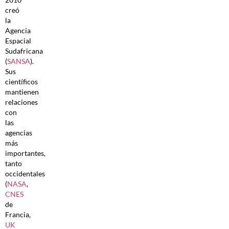
creó
la
Agencia
Espacial
Sudafricana
(
SANSA
).
Sus
científicos
mantienen
relaciones
con
las
agencias
más
importantes,
tanto
occidentales
(
NASA
,
CNES
de
Francia,
UK