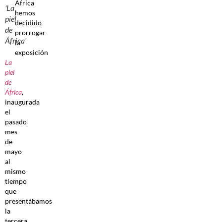
África
'La
hemos
piel
decidido
de
prorrogar
África'
la
exposición
La
piel
de
África
,
inaugurada
el
pasado
mes
de
mayo
al
mismo
tiempo
que
presentábamos
la
tercera