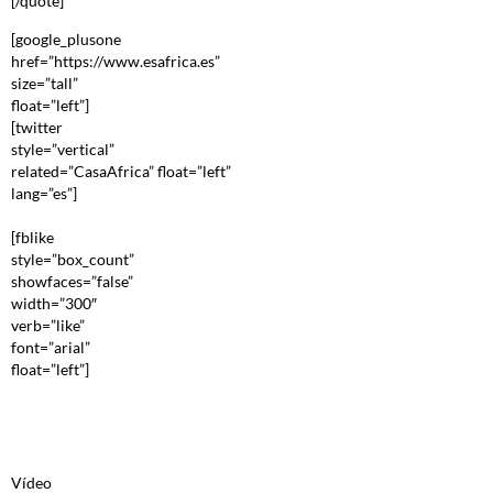
[/quote]
[google_plusone
href=”https://www.esafrica.es”
size=”tall”
float=”left”]
[twitter
style=”vertical”
related=”CasaAfrica” float=”left”
lang=”es”]
[fblike
style=”box_count”
showfaces=”false”
width=”300″
verb=”like”
font=”arial”
float=”left”]
Vídeo