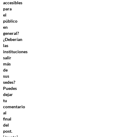
accesibles
para
el
público
en
general?
¿Deberían
las
instituciones
salir
más
de
sus
sedes?
Puedes
dejar
tu
comentario
al
final
del
post.