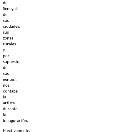
de
Senegal,
de
sus
ciudades,
sus
zonas
rurales
y,
por
supuesto,
de
sus
gentes”,
nos
contaba
la
artista
durante
la
inauguración.
Efectivamente,