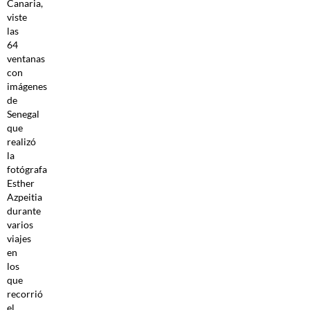
Canaria,
viste
las
64
ventanas
con
imágenes
de
Senegal
que
realizó
la
fotógrafa
Esther
Azpeitia
durante
varios
viajes
en
los
que
recorrió
el