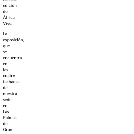
edición
de
África
Vive.
La
exposición,
que
se
encuentra
en
las
cuatro
fachadas
de
nuestra
sede
en
Las
Palmas
de
Gran