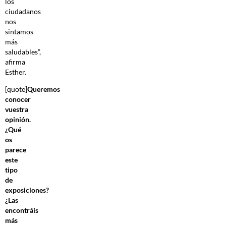
los
ciudadanos
nos
sintamos
más
saludables”,
afirma
Esther.
[quote]
Queremos
conocer
vuestra
opinión.
¿Qué
os
parece
este
tipo
de
exposiciones?
¿Las
encontráis
más