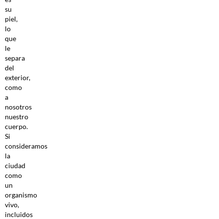
su
piel,
lo
que
le
separa
del
exterior,
como
a
nosotros
nuestro
cuerpo.
Si
consideramos
la
ciudad
como
un
organismo
vivo,
incluidos