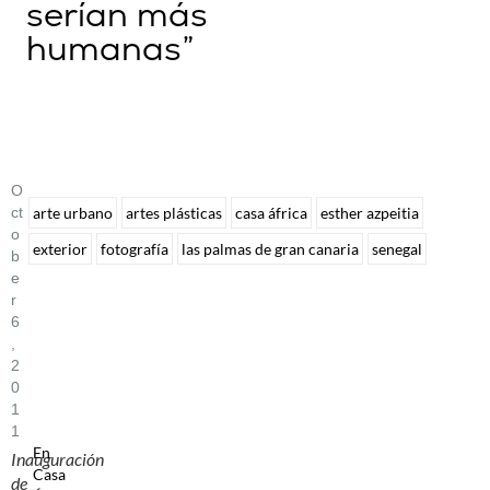
serían más
humanas”
O
Ct
arte urbano
artes plásticas
casa áfrica
esther azpeitia
O
exterior
fotografía
las palmas de gran canaria
senegal
B
E
R
6
,
2
0
1
1
En
Inauguración
Casa
de