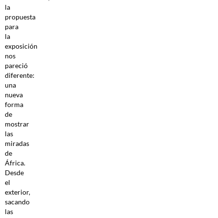
la
propuesta
para
la
exposición
nos
pareció
diferente:
una
nueva
forma
de
mostrar
las
miradas
de
África.
Desde
el
exterior,
sacando
las