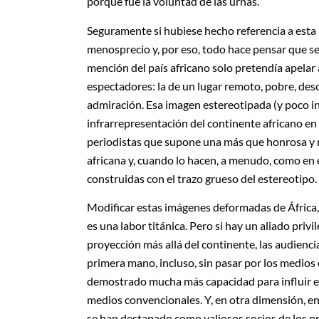
porque fue la voluntad de las urnas.
Seguramente si hubiese hecho referencia a esta B
menosprecio y, por eso, todo hace pensar que s
mención del país africano solo pretendía apelar 
espectadores: la de un lugar remoto, pobre, de
admiración. Esa imagen estereotipada (y poco in
infrarrepresentación del continente africano en 
periodistas que supone una más que honrosa y m
africana y, cuando lo hacen, a menudo, como en 
construidas con el trazo grueso del estereotipo.
Modificar estas imágenes deformadas de África, 
es una labor titánica. Pero si hay un aliado privi
proyección más allá del continente, las audienc
primera mano, incluso, sin pasar por los medios
demostrado mucha más capacidad para influir en 
medios convencionales. Y, en otra dimensión, en
se han destapado como valiosos socios de los p