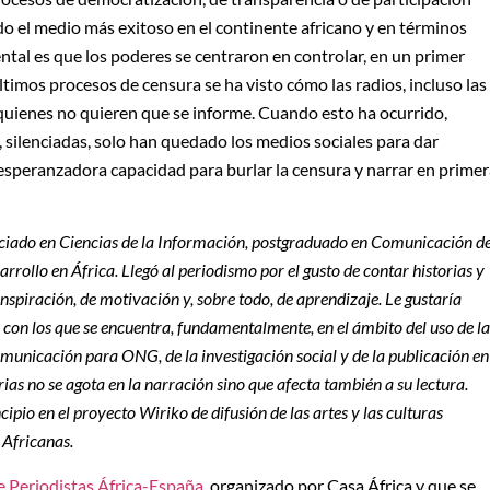
sido el medio más exitoso en el continente africano y en términos
ntal es que los poderes se centraron en controlar, en un primer
ltimos procesos de censura se ha visto cómo las radios, incluso las
quienes no quieren que se informe. Cuando esto ha ocurrido,
, silenciadas, solo han quedado los medios sociales para dar
speranzadora capacidad para burlar la censura y narrar en primer
nciado en Ciencias de la Información, postgraduado en Comunicación d
arrollo en África. Llegó al periodismo por el gusto de contar historias y
nspiración, de motivación y, sobre todo, de aprendizaje. Le gustaría
 con los que se encuentra, fundamentalmente, en el ámbito del uso de la
comunicación para ONG, de la investigación social y de la publicación en
ias no se agota en la narración sino que afecta también a su lectura.
ipio en el proyecto Wiriko de difusión de las artes y las culturas
 Africanas.
e Periodistas África-España
, organizado por Casa África y que se