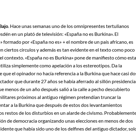
Bajo
. Hace unas semanas uno de los omnipresentes tertulianos
sdén en un plató de televisión: «España no es Burkina». El
 formado por «España no es» + el nombre de un país africano, es
n ciertos círculos y además es tan evidente en el texto como poco
 el contexto. «España no es Burkina» pone de manifiesto cómo est
tiliza simplemente como apelación a los estereotipos. Da la
 que el opinador no hacía referencia a la Burkina que hace casi do
tador que durante 27 años se había aferrado al sillón presidencial
ue menos de un año después salió a la calle a pecho descubierto
ilitares próximos al antiguo régimen pretendían truncar la
entar a la Burkina que después de estos dos levantamientos
 los restos de los disturbios en un alarde de civismo. Probablemente
ección de democracia organizando unas elecciones en menos de dos
ente que había sido uno de los delfines del antiguo dictador, sol