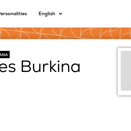
ersonalities
English
CANA
es Burkina