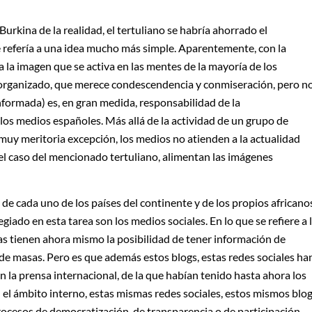
urkina de la realidad, el tertuliano se habría ahorrado el
e refería a una idea mucho más simple. Aparentemente, con la
a la imagen que se activa en las mentes de la mayoría de los
sorganizado, que merece condescendencia y conmiseración, pero n
formada) es, en gran medida, responsabilidad de la
los medios españoles. Más allá de la actividad de un grupo de
uy meritoria excepción, los medios no atienden a la actualidad
el caso del mencionado tertuliano, alimentan las imágenes
de cada uno de los países del continente y de los propios africano
legiado en esta tarea son los medios sociales. En lo que se refiere a 
ias tienen ahora mismo la posibilidad de tener información de
 de masas. Pero es que además estos blogs, estas redes sociales ha
la prensa internacional, de la que habían tenido hasta ahora los
 el ámbito interno, estas mismas redes sociales, estos mismos blo
rocesos de democratización, de transparencia o de participación