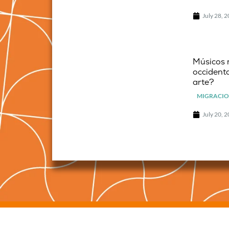
July 28, 
Músicos 
occidenta
arte?
MIGRACIO
July 20, 