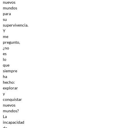
nuevos
mundos
para
su
supervivencia.
Y
me
pregunto,
¿no
es
lo
que
siempre
ha
hecho:
explorar
y
conquistar
nuevos
mundos?
La
incapacidad
de