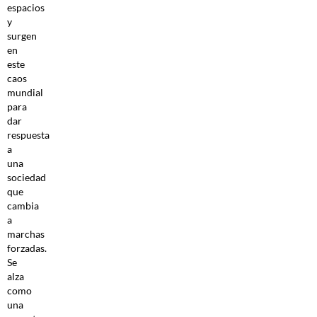
espacios
y
surgen
en
este
caos
mundial
para
dar
respuesta
a
una
sociedad
que
cambia
a
marchas
forzadas.
Se
alza
como
una