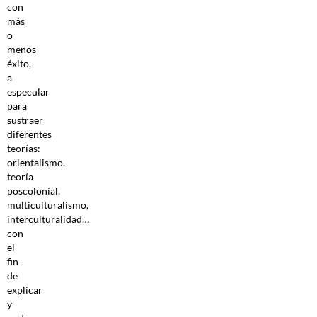
con
más
o
menos
éxito,
a
especular
para
sustraer
diferentes
teorías:
orientalismo,
teoría
poscolonial,
multiculturalismo,
interculturalidad…
con
el
fin
de
explicar
y