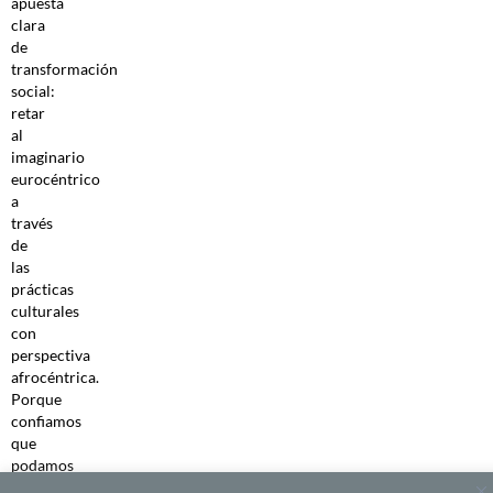
apuesta
clara
de
transformación
social:
retar
al
imaginario
eurocéntrico
a
través
de
las
prácticas
culturales
con
perspectiva
afrocéntrica.
Porque
confiamos
que
podamos
transmitir