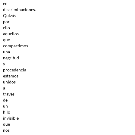
en
discriminaciones.
Quizás
por
ello
aquellos
que
compartimos
una
negritud
y
procedencia
estamos
unidos
a
través
de
un
hilo
invisible
que
nos