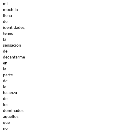
mi
mochila
llena
de
identidades,
tengo
la
sensación
de
decantarme
en
la
parte
de
la
balanza
de
los
dominados;
aquellos
que
no