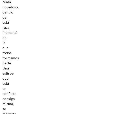
Nada
novedoso,
dentro
de
esta
raza
(humana)
de
la
que
todos
formamos
parte.
Una
estirpe
que
está
en
conflicto
consigo
misma,
se
maltrata,