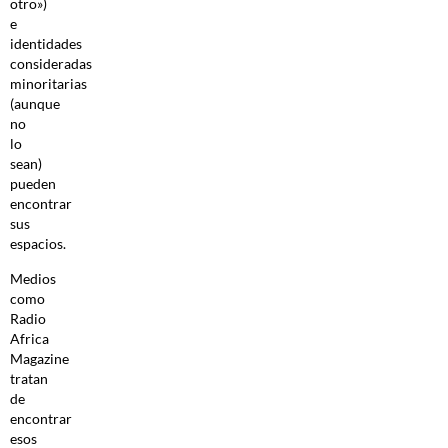
otro»)
e
identidades
consideradas
minoritarias
(aunque
no
lo
sean)
pueden
encontrar
sus
espacios.
Medios
como
Radio
Africa
Magazine
tratan
de
encontrar
esos