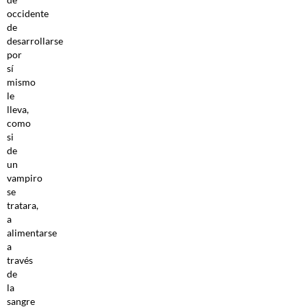
occidente
de
desarrollarse
por
sí
mismo
le
lleva,
como
si
de
un
vampiro
se
tratara,
a
alimentarse
a
través
de
la
sangre