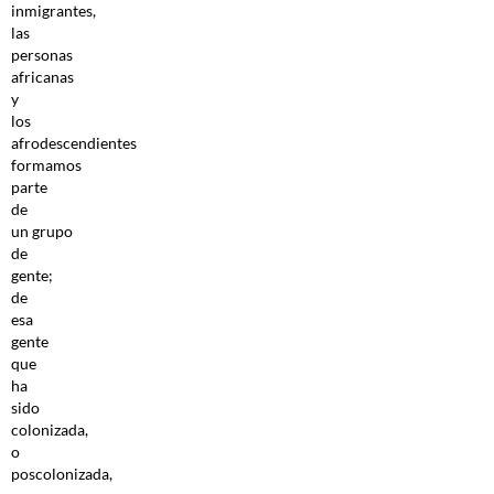
inmigrantes,
las
personas
africanas
y
los
afrodescendientes
formamos
parte
de
un grupo
de
gente;
de
esa
gente
que
ha
sido
colonizada,
o
poscolonizada,