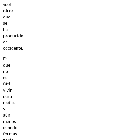
«del
otro»
que
se
ha
producido
en
occidente.
Es
que
no
es
fácil
vivir,
para
nadie,
y
aún
menos
cuando
formas
parte