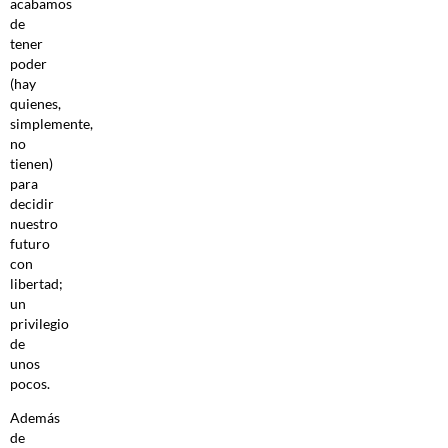
acabamos
de
tener
poder
(hay
quienes,
simplemente,
no
tienen)
para
decidir
nuestro
futuro
con
libertad;
un
privilegio
de
unos
pocos.
Además
de