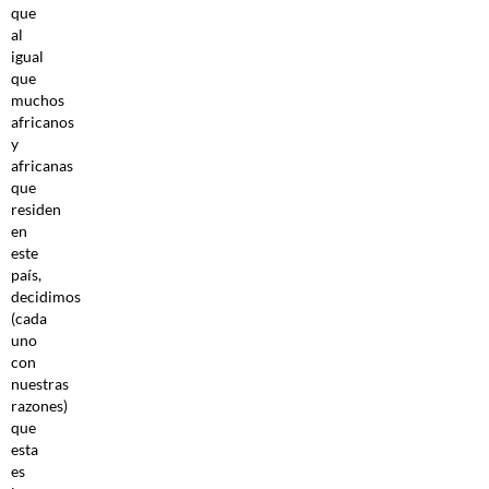
que
al
igual
que
muchos
africanos
y
africanas
que
residen
en
este
país,
decidimos
(cada
uno
con
nuestras
razones)
que
esta
es