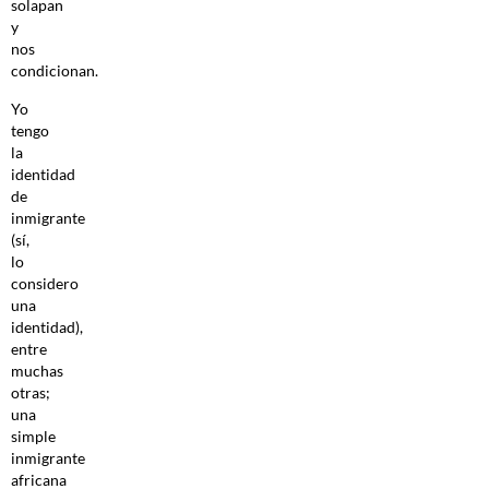
solapan
y
nos
condicionan.
Yo
tengo
la
identidad
de
inmigrante
(sí,
lo
considero
una
identidad),
entre
muchas
otras;
una
simple
inmigrante
africana