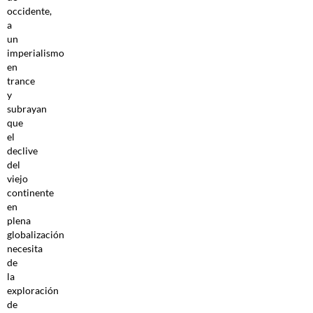
occidente,
a
un
imperialismo
en
trance
y
subrayan
que
el
declive
del
viejo
continente
en
plena
globalización
necesita
de
la
exploración
de