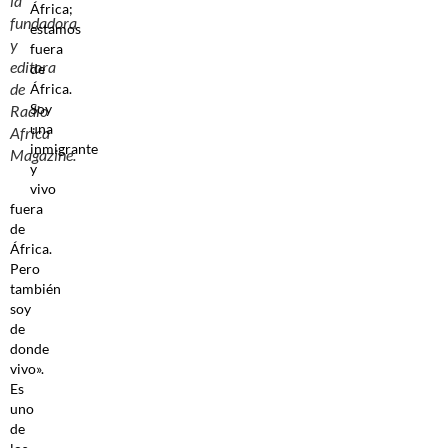
la
África;
fundadora
estamos
y
fuera
editora
de
de
África.
Soy
Radio
una
Africa
inmigrante
Magazine.
y
vivo
fuera
de
África.
Pero
también
soy
de
donde
vivo».
Es
uno
de