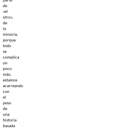
de
«el
otro»,
de
la
minoría,
porque
todo
se
complica
un
poco
más;
estamos
acarreando
con
el
peso
de
una
historia
basada