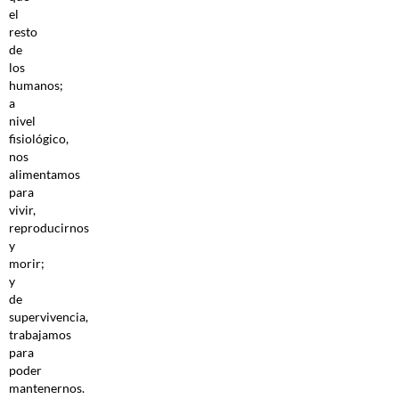
el
resto
de
los
humanos;
a
nivel
fisiológico,
nos
alimentamos
para
vivir,
reproducirnos
y
morir;
y
de
supervivencia,
trabajamos
para
poder
mantenernos.