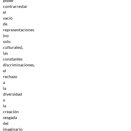
poder
contrarrestar
el
vacío
de
representaciones
(no
solo
culturales),
las
constantes
discriminaciones,
el
rechazo
a
la
diversidad
o
la
creación
sesgada
del
imaginario