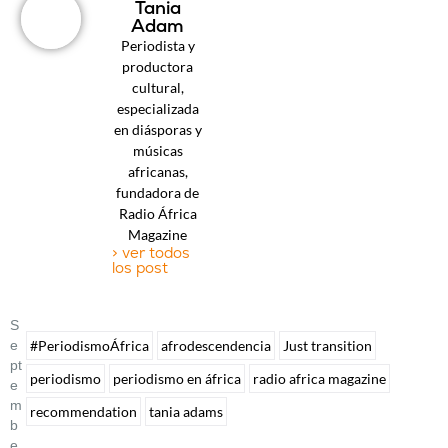
Tania
Adam
Periodista y
productora
cultural,
especializada
en diásporas y
músicas
africanas,
fundadora de
Radio África
Magazine
> ver todos
los post
S
E
#PeriodismoÁfrica
afrodescendencia
Just transition
Pt
periodismo
periodismo en áfrica
radio africa magazine
E
M
recommendation
tania adams
B
E