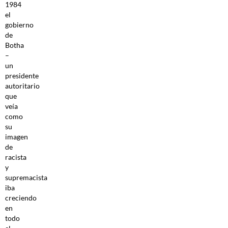
1984
el
gobierno
de
Botha
–
un
presidente
autoritario
que
veía
como
su
imagen
de
racista
y
supremacista
iba
creciendo
en
todo