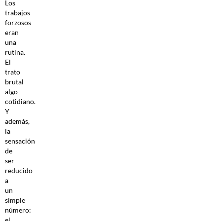
Los
trabajos
forzosos
eran
una
rutina.
El
trato
brutal
algo
cotidiano.
Y
además,
la
sensación
de
ser
reducido
a
un
simple
número:
el