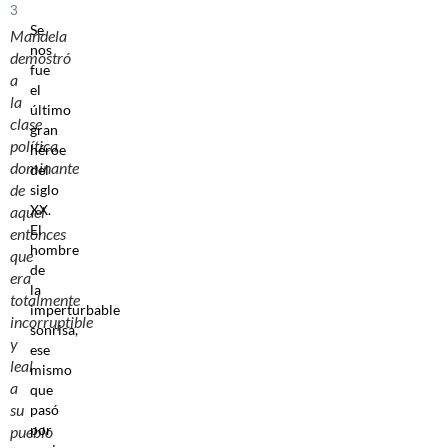
3
Se
Mandela
nos
demostró
fue
a
el
la
último
clase
gran
política
héroe
dominante
del
de
siglo
XX.
aquel
El
entonces
hombre
que
de
era
la
totalmente
imperturbable
incorruptible
sonrisa,
y
ese
leal
mismo
a
que
su
pasó
por
pueblo