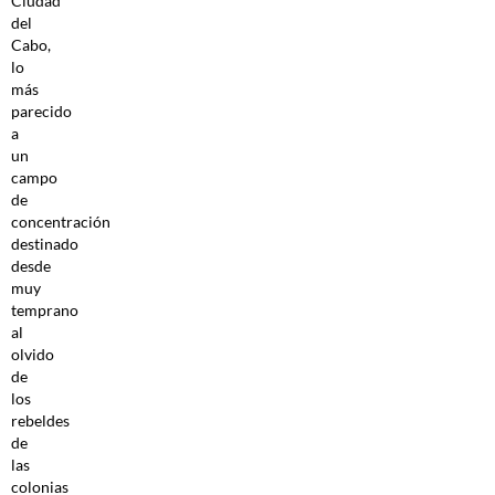
Ciudad
del
Cabo,
lo
más
parecido
a
un
campo
de
concentración
destinado
desde
muy
temprano
al
olvido
de
los
rebeldes
de
las
colonias