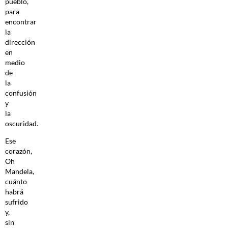
pueblo,
para
encontrar
la
dirección
en
medio
de
la
confusión
y
la
oscuridad.
Ese
corazón,
Oh
Mandela,
cuánto
habrá
sufrido
y,
sin