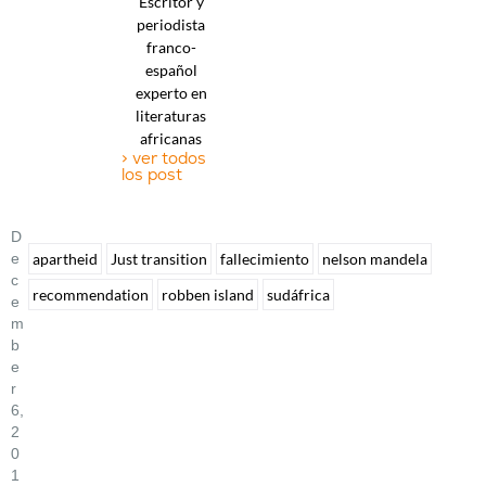
Escritor y
periodista
franco-
español
experto en
literaturas
africanas
> ver todos
los post
D
E
apartheid
Just transition
fallecimiento
nelson mandela
C
recommendation
robben island
sudáfrica
E
M
B
E
R
6,
2
0
1