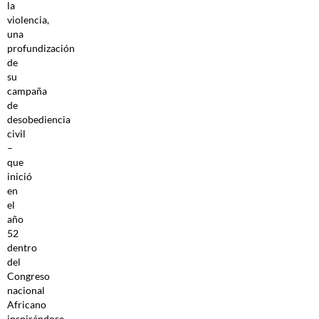
la
violencia,
una
profundización
de
su
campaña
de
desobediencia
civil
–
que
inició
en
el
año
52
dentro
del
Congreso
nacional
Africano
inspirándose