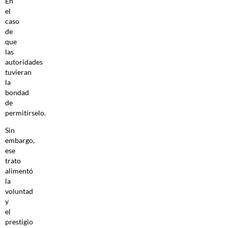
En
el
caso
de
que
las
autoridades
tuvieran
la
bondad
de
permitírselo.
Sin
embargo,
ese
trato
alimentó
la
voluntad
y
el
prestigio