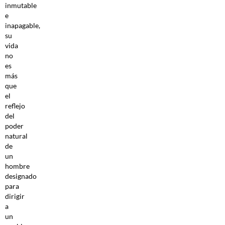
inmutable
e
inapagable,
su
vida
no
es
más
que
el
reflejo
del
poder
natural
de
un
hombre
designado
para
dirigir
a
un