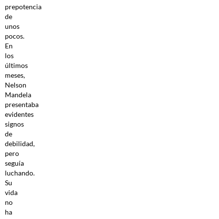
prepotencia
de
unos
pocos.
En
los
últimos
meses,
Nelson
Mandela
presentaba
evidentes
signos
de
debilidad,
pero
seguía
luchando.
Su
vida
no
ha