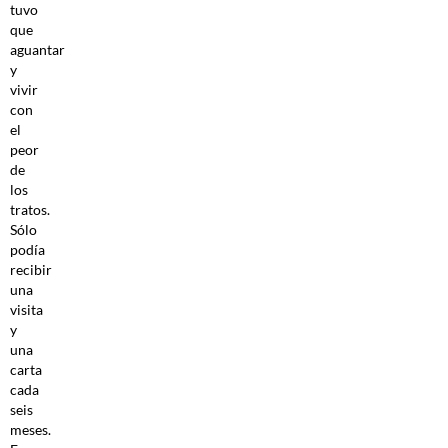
tuvo
que
aguantar
y
vivir
con
el
peor
de
los
tratos.
Sólo
podía
recibir
una
visita
y
una
carta
cada
seis
meses.