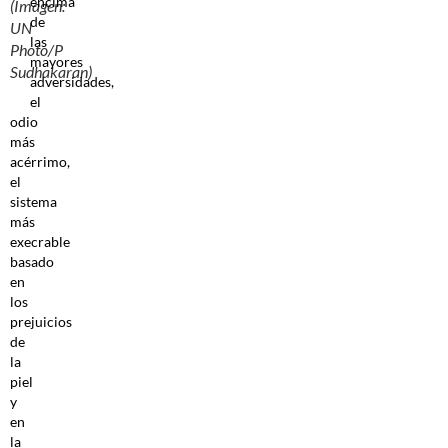
encima
(Imagen:
de
UN
las
Photo/P
mayores
Sudhakaran)
adversidades,
el
odio
más
acérrimo,
el
sistema
más
execrable
basado
en
los
prejuicios
de
la
piel
y
en
la