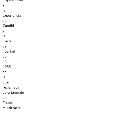
en
la
experiencia
de
Gandhi–
y
la
Carta
de
libertad
del
año
1955
en
la
que
reclamaba
abiertamente
un
Estado
multirracial.