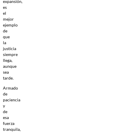
expansión,
es
el
mejor
ejemplo
de
que
la
justicia
siempre
llega,
aunque
sea
tarde.
Armado
de
paciencia
y
de
esa
fuerza
tranquila,