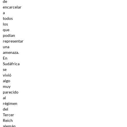
de
encarcelar
a
todos
los
que
podían
representar
una
amenaza.
En
Sudáfrica
se
vivió
algo
muy
parecido
al
régimen
del
Tercer
Reich
alemán