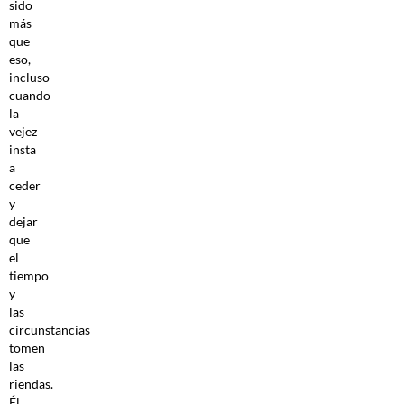
sido
más
que
eso,
incluso
cuando
la
vejez
insta
a
ceder
y
dejar
que
el
tiempo
y
las
circunstancias
tomen
las
riendas.
Él