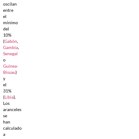
oscilan
entre
el
mínimo
del
10%
(
Gabón
,
Gambia
,
Senegal
o
Guinea-
Bissau
)
y
el
31%
(
Libia
).
Los
aranceles
se
han
calculado
a