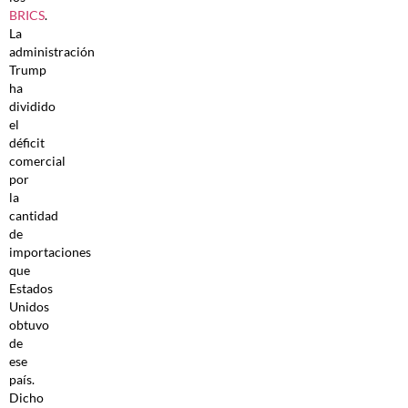
BRICS
.
La
administración
Trump
ha
dividido
el
déficit
comercial
por
la
cantidad
de
importaciones
que
Estados
Unidos
obtuvo
de
ese
país.
Dicho