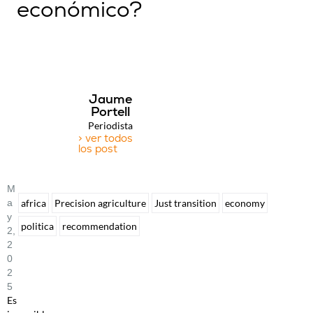
económico?
Jaume
Portell
Periodista
> ver todos
los post
M
A
africa
Precision agriculture
Just transition
economy
Y
politica
recommendation
2,
2
0
2
5
Es