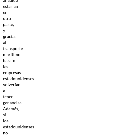
añadido
estarían
en
otra
parte,
y
gracias
al
transporte
marítimo
barato
las
empresas
estadounidenses
volverían
a
tener
ganancias.
Además,
si
los
estadounidenses
no