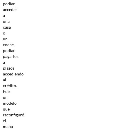
podían
acceder
a
una
casa
o
un
coche,
podían
pagarlos
a
plazos
accediendo
al
crédito.
Fue
un
modelo
que
reconfiguró
el
mapa