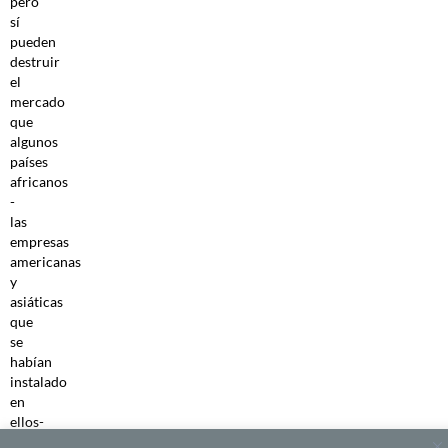
pero
sí
pueden
destruir
el
mercado
que
algunos
países
africanos
-
las
empresas
americanas
y
asiáticas
que
se
habían
instalado
en
ellos-
habían