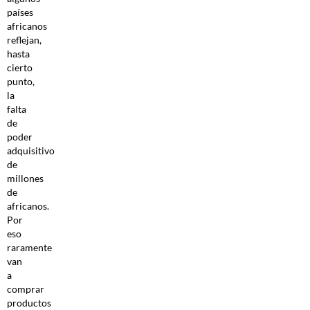
países
africanos
reflejan,
hasta
cierto
punto,
la
falta
de
poder
adquisitivo
de
millones
de
africanos.
Por
eso
raramente
van
a
comprar
productos