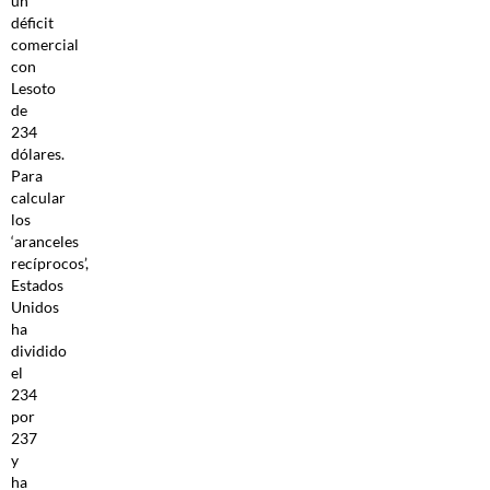
un
déficit
comercial
con
Lesoto
de
234
dólares.
Para
calcular
los
‘aranceles
recíprocos’,
Estados
Unidos
ha
dividido
el
234
por
237
y
ha