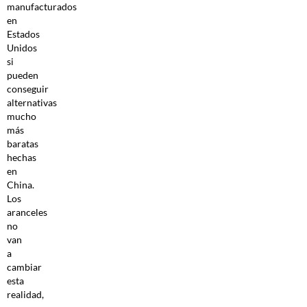
manufacturados
en
Estados
Unidos
si
pueden
conseguir
alternativas
mucho
más
baratas
hechas
en
China.
Los
aranceles
no
van
a
cambiar
esta
realidad,