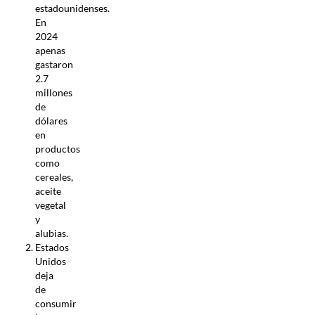
estadounidenses.
En
2024
apenas
gastaron
2.7
millones
de
dólares
en
productos
como
cereales,
aceite
vegetal
y
alubias.
Estados
Unidos
deja
de
consumir