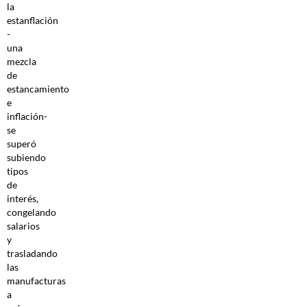
la
estanflación
-
una
mezcla
de
estancamiento
e
inflación-
se
superó
subiendo
tipos
de
interés,
congelando
salarios
y
trasladando
las
manufacturas
a