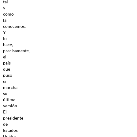
tal
y
como
la
conocemos.
Y
lo
hace,
precisamente,
el
país
que
puso
en
marcha
su
última
versión.
El
presidente
de
Estados
Unidos,