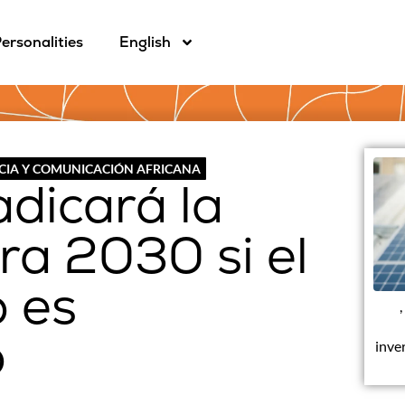
ersonalities
English
CIA Y COMUNICACIÓN AFRICANA
adicará la
ra 2030 si el
o es
o
inve