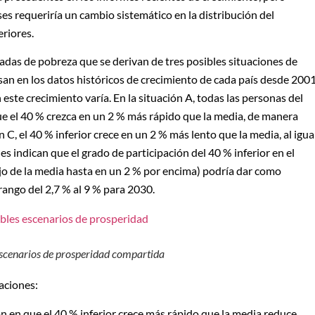
es requeriría un cambio sistemático en la distribución del
riores.
imadas de pobreza que se derivan de tres posibles situaciones de
an en los datos históricos de crecimiento de cada país desde 200
n este crecimiento varía. En la situación A, todas las personas del
que el 40 % crezca en un 2 % más rápido que la media, de manera
ón C, el 40 % inferior crece en un 2 % más lento que la media, al igua
s indican que el grado de participación del 40 % inferior en el
o de la media hasta en un 2 % por encima) podría dar como
ango del 2,7 % al 9 % para 2030.
escenarios de prosperidad compartida
aciones:
 en que el 40 % inferior crece más rápido que la media reduce