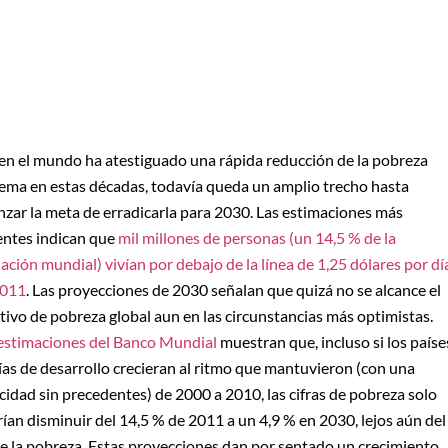
ien el mundo ha atestiguado una rápida reducción de la pobreza
ema en estas décadas, todavía queda un amplio trecho hasta
nzar la meta de erradicarla para 2030. Las estimaciones más
entes indican que
mil millones de personas (un 14,5 % de la
ación mundial) vivían por debajo de la línea de 1,25 dólares por dí
2011
. Las proyecciones de 2030 señalan que quizá no se alcance el
tivo de pobreza global aun en las circunstancias más optimistas.
estimaciones del Banco Mundial
muestran que, incluso si los paíse
ías de desarrollo crecieran al ritmo que mantuvieron (con una
cidad sin precedentes) de 2000 a 2010, las cifras de pobreza solo
ían disminuir del 14,5 % de 2011 a un 4,9 % en 2030, lejos aún del
de la pobreza. Estas proyecciones dan por sentado un crecimiento