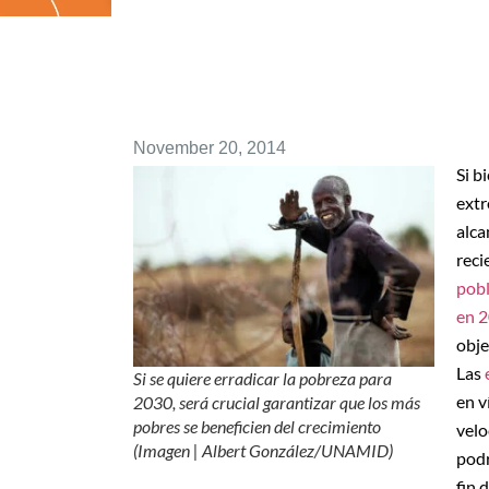
November 20, 2014
Si b
extr
alca
reci
pobl
en 
obje
Las
Si se quiere erradicar la pobreza para
en v
2030, será crucial garantizar que los más
pobres se beneficien del crecimiento
velo
(Imagen | Albert González/UNAMID)
podr
fin 