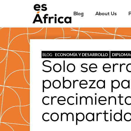
Blog
About Us
P
ECONOMÍA Y DESARROLLO
DIPLOMA
BLOG
Solo se err
pobreza pa
crecimient
compartid