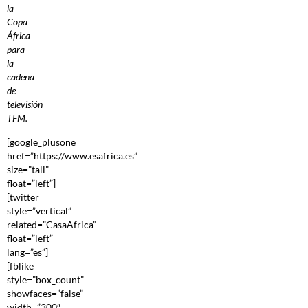
la
Copa
África
para
la
cadena
de
televisión
TFM.
[google_plusone
href=”https://www.esafrica.es”
size=”tall”
float=”left”]
[twitter
style=”vertical”
related=”CasaAfrica”
float=”left”
lang=”es”]
[fblike
style=”box_count”
showfaces=”false”
width=”300″