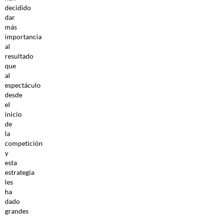
decidido
dar
más
importancia
al
resultado
que
al
espectáculo
desde
el
inicio
de
la
competición
y
esta
estrategia
les
ha
dado
grandes