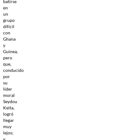
batirse
en
un
grupo
difícil
con
Ghana
y
Guinea,
pero
que,
conducido
por
su
líder
moral
Seydou
Keita,
logró
llegar
muy
lejos;
y