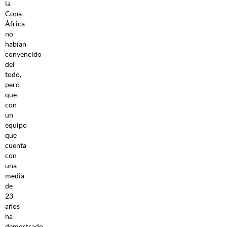
la
Copa
África
no
habían
convencido
del
todo,
pero
que
con
un
equipo
que
cuenta
con
una
media
de
23
años
ha
demostrado