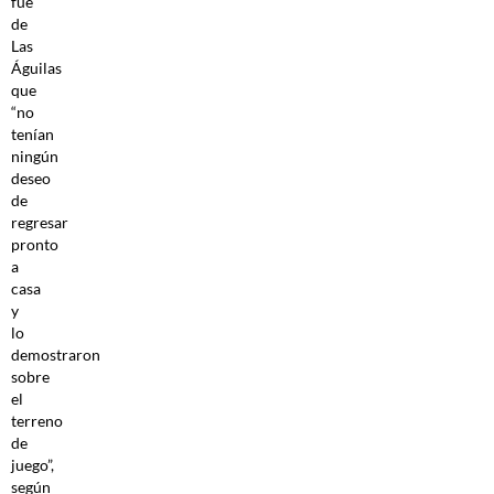
fue
de
Las
Águilas
que
“no
tenían
ningún
deseo
de
regresar
pronto
a
casa
y
lo
demostraron
sobre
el
terreno
de
juego”,
según