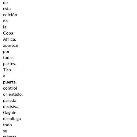
de
esta
edición
de
la
Copa
África,
aparece
por
todas
partes.
Tiro
a
puerta,
control
orientado,
parada
decisiva,
Gaguie
despliega
todo
su
talento