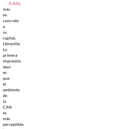
(CAN)
,
más
en
concreto
a
su
capital,
Libreville.
La
primera
impresión
aquí
es
que
el
ambiente
de
la
CAN
es
más
perceptible.