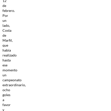
12
de
febrero.
Por
un
lado,
Costa
de
Marfil,
que
había
realizado
hasta
ese
momento
un
campeonato
extraordinario,
ocho
goles
a
favor
y