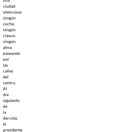
una
ciudad
silenciosa:
ningún
coche,
ningún
claxon,
ningún
alma
paseando
por
las
calles
del
centro.
Al
día
siguiente
de
la
derrota,
el
presidente