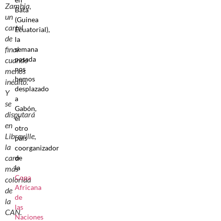
Zambia,
Bata
un
(Guinea
cartel
Ecuatorial),
de
la
final
semana
pasada
cuando
nos
menos
hemos
inédito.
desplazado
Y
a
se
Gabón,
disputará
el
en
otro
Libreville,
país
la
coorganizador
cara
de
la
más
Copa
colorida
Africana
de
de
la
las
CAN.
Naciones