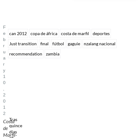
F
E
can 2012
copa de áfrica
costa de marfil
deportes
B
Just transition
final
fútbol
gaguie
nzalang nacional
R
U
recommendation
zambia
A
R
Y
1
0
,
2
0
1
2
Tras
Costa
quince
de
días
Marfil-
en