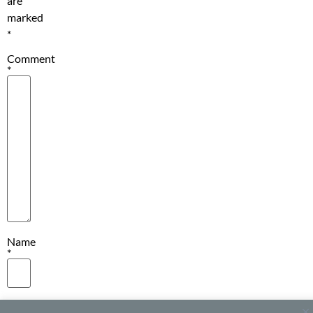
are
marked
*
Comment
*
Name
*
Email