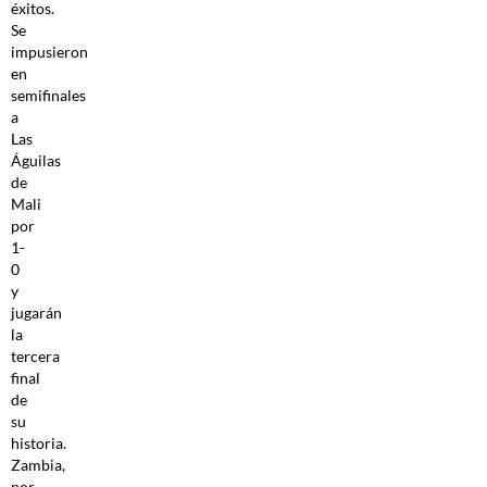
éxitos.
Se
impusieron
en
semifinales
a
Las
Águilas
de
Mali
por
1-
0
y
jugarán
la
tercera
final
de
su
historia.
Zambia,
por