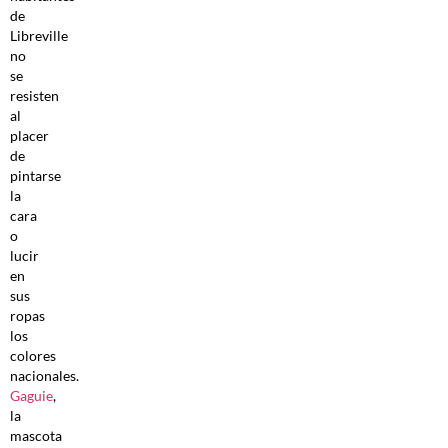
de
Libreville
no
se
resisten
al
placer
de
pintarse
la
cara
o
lucir
en
sus
ropas
los
colores
nacionales.
Gaguie
,
la
mascota