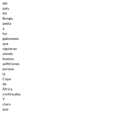
del
país,
Ali
Bongo,
pedía
a
los
gaboneses
que
siguieran
siendo
buenos
anfitriones
porque
la
Copa
de
África
continuaba.
Y
claro
que