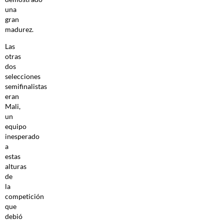
una
gran
madurez.
Las
otras
dos
selecciones
semifinalistas
eran
Mali,
un
equipo
inesperado
a
estas
alturas
de
la
competición
que
debió