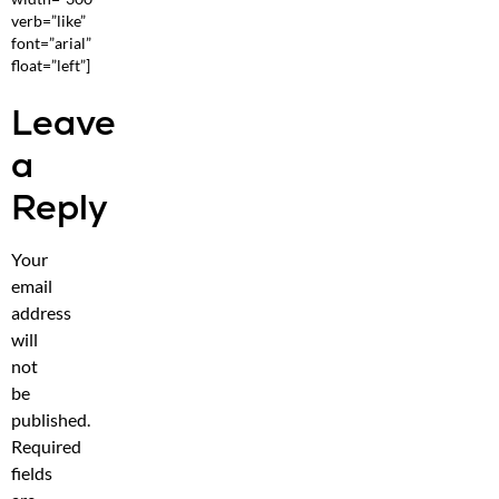
verb=”like”
font=”arial”
float=”left”]
Leave
a
Reply
Your
email
address
will
not
be
published.
Required
fields