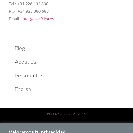
Tel.: +34 928 432 800
Fax: +34 928 380 683
Email:
info@casafrica.es
Blog
About Us
Personalities
English
© 2025 CASA ÁFRICA
Español
English
Français
Português
Valoramos tu privacidad