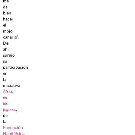
me
da
bien
hacer
el
mojo
canario”.
De
ahí
surgió
su
participación
en
la
iniciativa
África
en
los
fogones
,
de
la
Fundación
Habitáfrica
,