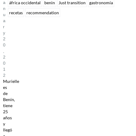
A
áfrica occidental
benin
Just transition
gastronomía
N
recetas
recommendation
U
A
R
Y
2
0
,
2
0
1
2
Murielle
es
de
Benín,
tiene
25
años
y
llegó
a