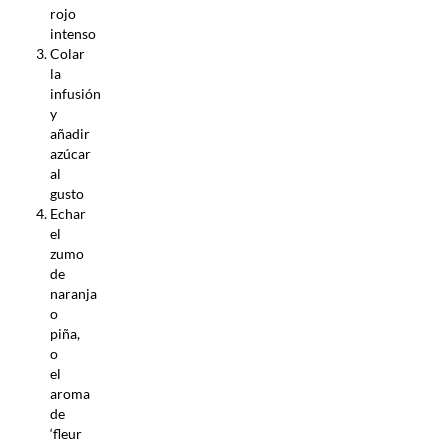
rojo
intenso
Colar
la
infusión
y
añadir
azúcar
al
gusto
Echar
el
zumo
de
naranja
o
piña,
o
el
aroma
de
‘fleur