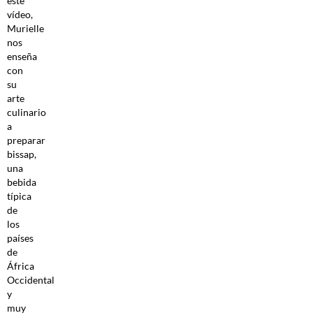
este
vídeo,
Murielle
nos
enseña
con
su
arte
culinario
a
preparar
bissap,
una
bebida
típica
de
los
países
de
África
Occidental
y
muy