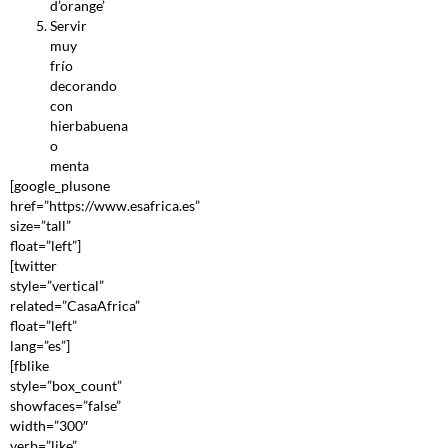
d’orange’
Servir
muy
frío
decorando
con
hierbabuena
o
menta
[google_plusone
href=”https://www.esafrica.es”
size=”tall”
float=”left”]
[twitter
style=”vertical”
related=”CasaAfrica”
float=”left”
lang=”es”]
[fblike
style=”box_count”
showfaces=”false”
width=”300″
verb=”like”