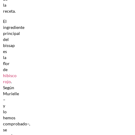
la
receta.
El
ingrediente
principal
del
bissap
es
la
flor
de
hibisco
rojo
.
Según
Murielle
–
y
lo
hemos
comprobado–,
se