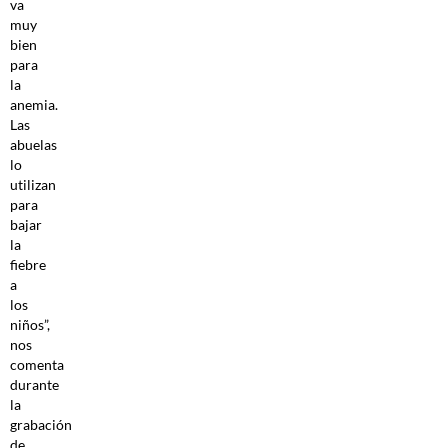
va
muy
bien
para
la
anemia.
Las
abuelas
lo
utilizan
para
bajar
la
fiebre
a
los
niños”,
nos
comenta
durante
la
grabación
de