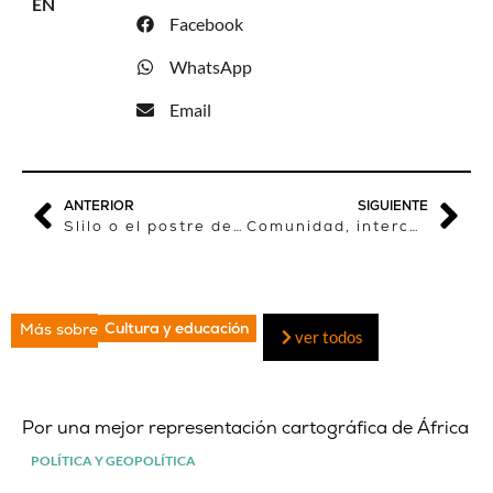
EN
Facebook
WhatsApp
Email
ANTERIOR
SIGUIENTE
Slilo o el postre de las fiestas
Comunidad, interculturalidad, esperanza y mestizaje, temas premiados en Objetivo África
Cultura y educación
Más sobre
ver todos
Por una mejor representación cartográfica de África
POLÍTICA Y GEOPOLÍTICA