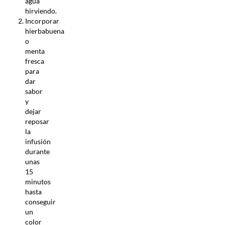
agua
hirviendo.
Incorporar
hierbabuena
o
menta
fresca
para
dar
sabor
y
dejar
reposar
la
infusión
durante
unas
15
minutos
hasta
conseguir
un
color