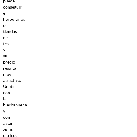
puede
conseguir
en
herbolarios
o
tiendas
de
tés,
y
su
precio
resulta
muy
atractivo.
Unido
con
la
hierbabuena
y
con
algún
zumo
cítrico,