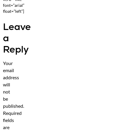
font=”arial”
float=”left”]
Leave
a
Reply
Your
email
address
will
not
be
published.
Required
fields
are