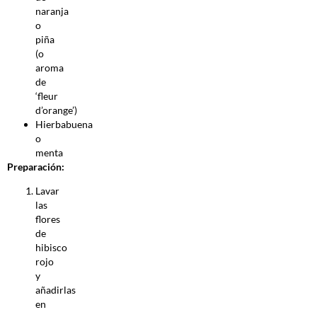
naranja
o
piña
(o
aroma
de
‘fleur
d’orange’)
Hierbabuena
o
menta
Preparación:
Lavar
las
flores
de
hibisco
rojo
y
añadirlas
en