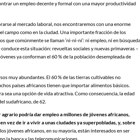
ntrar un empleo decente y formal con una mayor productividad
porarse al mercado laboral, nos encontraremos con una enorme
l campo como en la ciudad. Una importante fracción de los
los que comúnmente se llaman ‘ni-ni-ni’: ni empleo, ni en búsqued
e conduce esta situación: revueltas sociales y nuevas primaveras –
s jóvenes ya conforman el 60 % de la población desempleada de
ursos muy abundantes. El 60 % de las tierras cultivables no
chos países africanos tienen que importar alimentos básicos.
ra sea una opción de vida atractiva. Como consecuencia, la edad
del sudafricano, de 62.
r agrario podría dar empleo a millones de jóvenes africanos,
en vez de ir a vivir a unas ciudades ya superpobladas, y, sobre
 los jóvenes africanos, en su mayoría, están interesados en ser
omo la banca y las telecomunicaciones.