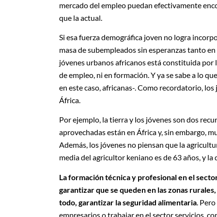
mercado del empleo puedan efectivamente enco
que la actual.
Si esa fuerza demográfica joven no logra incor
masa de subempleados sin esperanzas tanto en e
jóvenes urbanos africanos está constituida por 
de empleo, ni en formación. Y ya se sabe a lo qu
en este caso, africanas-. Como recordatorio, lo
África.
Por ejemplo, la tierra y los jóvenes son dos rec
aprovechadas están en África y, sin embargo, mu
Además, los jóvenes no piensan que la agricultu
media del agricultor keniano es de 63 años, y la 
La formación técnica y profesional en el secto
garantizar que se queden en las zonas rurales, 
todo, garantizar la seguridad alimentaria
. Pero
empresarios o trabajar en el sector servicios, c