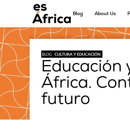
Blog
About Us
P
CULTURA Y EDUCACIÓN
BLOG
Educación 
África. Con
futuro