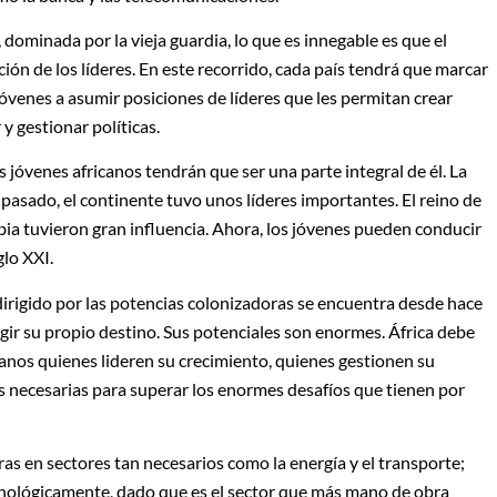
, dominada por la vieja guardia, lo que es innegable es que el
ón de los líderes. En este recorrido, cada país tendrá que marcar
jóvenes a asumir posiciones de líderes que les permitan crear
 y gestionar políticas.
s jóvenes africanos tendrán que ser una parte integral de él. La
l pasado, el continente tuvo unos líderes importantes. El reino de
nubia tuvieron gran influencia. Ahora, los jóvenes pueden conducir
glo XXI.
 dirigido por las potencias colonizadoras se encuentra desde hace
igir su propio destino. Sus potenciales son enormes. África debe
canos quienes lideren su crecimiento, quienes gestionen su
s necesarias para superar los enormes desafíos que tienen por
as en sectores tan necesarios como la energía y el transporte;
cnológicamente, dado que es el sector que más mano de obra