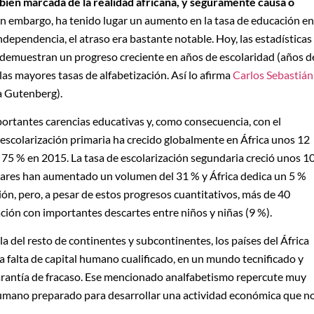
a bien marcada de la realidad africana, y seguramente causa o
Sin embargo, ha tenido lugar un aumento en la tasa de educación en
ndependencia, el atraso era bastante notable. Hoy, las estadísticas
 demuestran un progreso creciente en años de escolaridad (años d
as mayores tasas de alfabetización. Así lo afirma
Carlos Sebastián
ia Gutenberg).
portantes carencias educativas y, como consecuencia, con el
escolarización primaria ha crecido globalmente en África unos 12
 75 % en 2015. La tasa de escolarización segundaria creció unos 1
colares han aumentado un volumen del 31 % y África dedica un 5 %
ón, pero, a pesar de estos progresos cuantitativos, más de 40
ación con importantes descartes entre niños y niñas (9 %).
la del resto de continentes y subcontinentes, los países del África
 La falta de capital humano cualificado, en un mundo tecnificado y
arantía de fracaso. Ese mencionado analfabetismo repercute muy
humano preparado para desarrollar una actividad económica que n